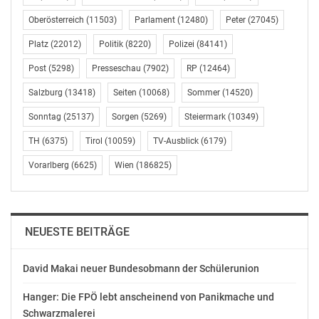
18, 1014 Wien,
Oberösterreich
(11503)
Parlament
(12480)
Peter
(27045)
01/53427-275
http://www.spoe.at/online/page.php?P=100493
Platz
(22012)
Politik
(8220)
Polizei
(84141)
Post
(5298)
Presseschau
(7902)
RP
(12464)
OTS-ORIGINALTEXT PRESSEAUSSENDUNG UNTER
AUSSCHLIESSLICHER INHALTLICHER VERANTWORTUNG
Salzburg
(13418)
Seiten
(10068)
Sommer
(14520)
DES AUSSENDERS. www.ots.at
Sonntag
(25137)
Sorgen
(5269)
Steiermark
(10349)
© Copyright APA-OTS Originaltext-Service GmbH und
der jeweilige Aussender
TH
(6375)
Tirol
(10059)
TV-Ausblick
(6179)
Vorarlberg
(6625)
Wien
(186825)
Gefällt mir:
NEUESTE BEITRÄGE
Ähnliche Beiträge
David Makai neuer Bundesobmann der Schülerunion
Volksanwaltschaft und
Budgetausschuss: 2024
Hanger: Die FPÖ lebt anscheinend von Panikmache und
Rechnungshof: Budgets
mehr Mittel für den
sollen 2022 leicht
Rechnungshof
Schwarzmalerei