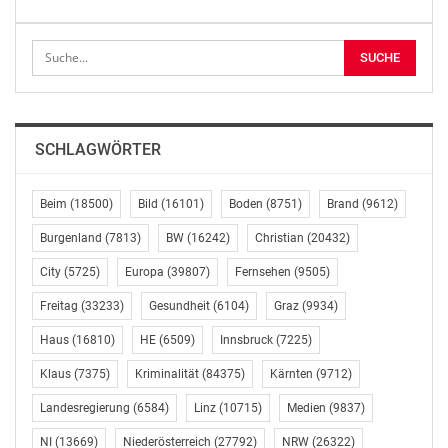
Greiner machte auch auf Widersprüche der Regierung
in der Budgetdebatte aufmerksam. So behaupte Kurz
immer, er spare im System und nicht bei den
Menschen. Tatsächlich aber werden Projekte wie die
„Aktion 20.000“ gestrichen und gleichzeitig der
SCHLAGWÖRTER
Verwaltungsapparat im Bundeskanzleramt um 20
Stellen aufgestockt.
Beim
(18500)
Bild
(16101)
Boden
(8751)
Brand
(9612)
Greiner unterstrich außerdem die Bedeutung des
Burgenland
(7813)
BW
(16242)
Christian
(20432)
Rechnungshofes. So werden beispielsweise in den
City
(5725)
Europa
(39807)
Fernsehen
(9505)
Gemeinden den Empfehlungen des Rechnungshofes zu
80 Prozent nachgegangen. Außerdem trage er zu
Freitag
(33233)
Gesundheit
(6104)
Graz
(9934)
Transparenz bei. „Die Bürger vor Ort wissen so, ob die
Haus
(16810)
HE
(6509)
Innsbruck
(7225)
öffentlichen Gelder sparsam, wirtschaftlich und
zweckmäßig verwendet werden“, schloss Greiner.
Klaus
(7375)
Kriminalität
(84375)
Kärnten
(9712)
(Schluss) mr/MP/mp
Landesregierung
(6584)
Linz
(10715)
Medien
(9837)
SPÖ-Bundesorganisation, Pressedienst, Löwelstraße
NI
(13669)
Niederösterreich
(27792)
NRW
(26322)