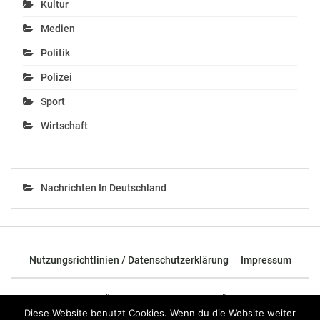
Kultur
Medien
Politik
Polizei
Sport
Wirtschaft
Nachrichten In Deutschland
Nutzungsrichtlinien / Datenschutzerklärung
Impressum
© 2026 - TOP News Österreich - Nachrichten aus Österreich und der
ganzen Welt.
Diese Website benutzt Cookies. Wenn du die Website weiter