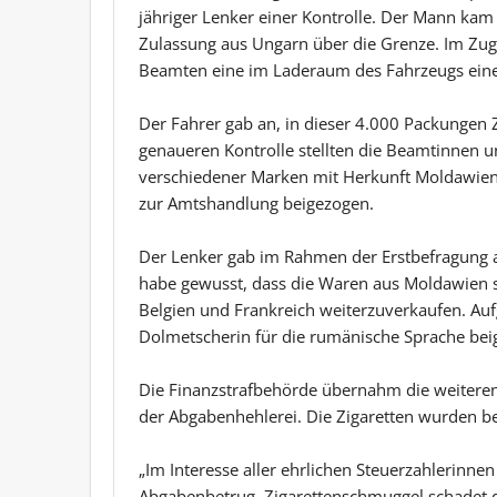
jähriger Lenker einer Kontrolle. Der Mann kam
Zulassung aus Ungarn über die Grenze. Im Zug
Beamten eine im Laderaum des Fahrzeugs eine 
Der Fahrer gab an, in dieser 4.000 Packungen Z
genaueren Kontrolle stellten die Beamtinnen 
verschiedener Marken mit Herkunft Moldawien f
zur Amtshandlung beigezogen.
Der Lenker gab im Rahmen der Erstbefragung a
habe gewusst, dass die Waren aus Moldawien s
Belgien und Frankreich weiterzuverkaufen. Au
Dolmetscherin für die rumänische Sprache bei
Die Finanzstrafbehörde übernahm die weitere
der Abgabenhehlerei. Die Zigaretten wurden b
„Im Interesse aller ehrlichen Steuerzahlerinnen
Abgabenbetrug. Zigarettenschmuggel schadet 