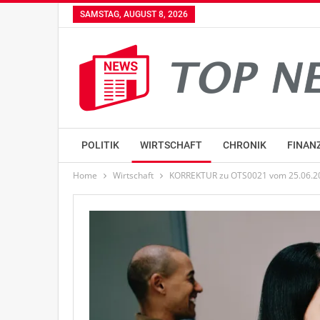
SAMSTAG, AUGUST 8, 2026
POLITIK
WIRTSCHAFT
CHRONIK
FINAN
Home
Wirtschaft
KORREKTUR zu OTS0021 vom 25.06.2026