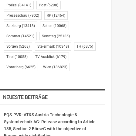
Polizei
(84141)
Post
(5298)
Presseschau
(7902)
RP
(12464)
Salzburg
(13418)
Seiten
(10068)
Sommer
(14521)
Sonntag
(25136)
Sorgen
(5268)
Steiermark
(10348)
TH
(6375)
Tirol
(10058)
TV-Ausblick
(6179)
Vorarlberg
(6625)
Wien
(186823)
NEUESTE BEITRÄGE
EQS-PVR: AT&S Austria Technologie &
Systemtechnik AG: Release according to Article
135, Section 2 BörseG with the objective of
Europe-wide distribution