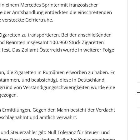
 in einem Mercedes Sprinter mit französischer
e der Amtshandlung entdeckten die einschreitenden
versteckte Gefriertruhe.
igaretten zu transportieren. Bei der anschließenden
und Beamten insgesamt 100.960 Stück Zigaretten
est. Das Zollamt Österreich wurde in weiterer Folge
n, die Zigaretten in Rumänien erworben zu haben. Er
tammen, und beabsichtigt, diese in Deutschland,
fgrund von Verständigungsschwierigkeiten wurde eine
gezogen.
n Ermittlungen. Gegen den Mann besteht der Verdacht
eschlagnahmt und amtlich verwahrt.
 und Steuerzahler gilt: Null Toleranz für Steuer- und
dem Staat und birgt hohes Risiko für Konsumentinnen