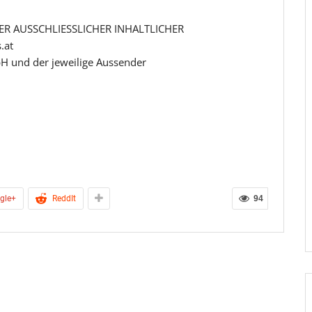
R AUSSCHLIESSLICHER INHALTLICHER
.at
H und der jeweilige Aussender
gle+
ReddIt
94