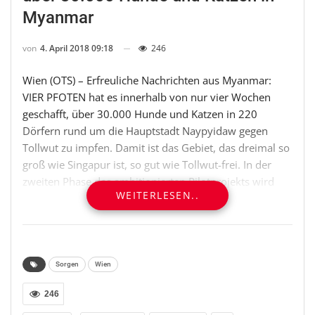
Myanmar
von
4. April 2018 09:18
246
Wien (OTS) – Erfreuliche Nachrichten aus Myanmar:
VIER PFOTEN hat es innerhalb von nur vier Wochen
geschafft, über 30.000 Hunde und Katzen in 220
Dörfern rund um die Hauptstadt Naypyidaw gegen
Tollwut zu impfen. Damit ist das Gebiet, das dreimal so
groß wie Singapur ist, so gut wie Tollwut-frei. In der
zweiten Phase des ambitionierten Pilotprojekts wird
WEITERLESEN..
das rund 40-köpfige Team – bestehend aus
internationalen sowie lokalen Tierärzten und
Organisationen – weitere 20.000 Tiere in der
historischen Königsstadt Bagan impfen.
Sorgen
Wien
Nach einer kurzen Pause aufgrund von Myanmars
246
Neujahrsfest startet VIER PFOTEN am 28. April 2018 in