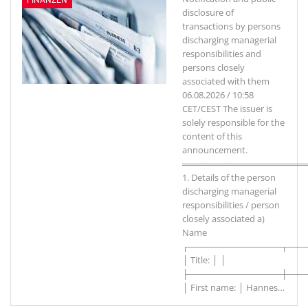
disclosure of
transactions by persons
discharging managerial
responsibilities and
persons closely
associated with them
06.08.2026 / 10:58
CET/CEST The issuer is
solely responsible for the
content of this
announcement.
════════════════════
1. Details of the person
discharging managerial
responsibilities / person
closely associated a)
Name
┌───────────────┬───
│ Title: │ │
├───────────────┼───
│ First name: │ Hannes
…