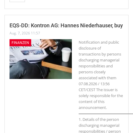
EQS-DD: Kontron AG: Hannes Niederhauser, buy
Aug. 7, 2026 11:57
Notification and public
FINANZEN
disclosure of
transactions by persons
discharging managerial
responsibilities and
persons closely
associated with them
07.08.2026 / 13:56
CET/CEST The issuer is
solely responsible for the
content of this
announcement.
════════════════════
1. Details of the person
discharging managerial
responsibilities / person