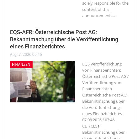
solely responsible for the
content of this
announcement.
…
EQS-AFR: Österreichische Post AG:
Bekanntmachung über die Veröffentlichung
eines Finanzberichtes
Aug. 7, 2026 05:46
EQS Veröffentlichung
FINANZEN
von Finanzberichten:
Österreichische Post AG /
Veröffentlichung von
Finanzberichten
Österreichische Post AG:
Bekanntmachung über
die Veröffentlichung
eines Finanzberichtes
07.08.2026 / 07:46
CET/CEST
Bekanntmachung über
die Veröffentlichung