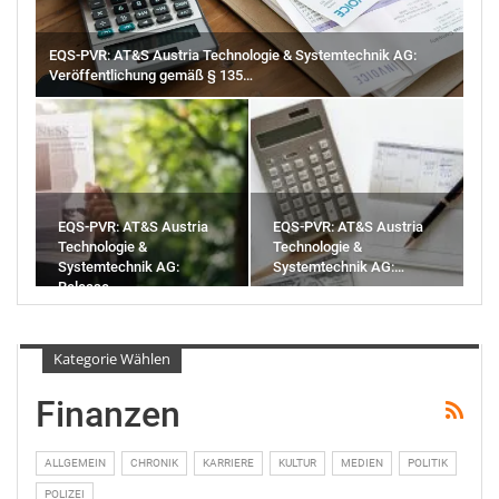
EQS-PVR: AT&S Austria Technologie & Systemtechnik AG:
Veröffentlichung gemäß § 135…
EQS-PVR: AT&S Austria
EQS-PVR: AT&S Austria
Technologie &
Technologie &
Systemtechnik AG:
Systemtechnik AG:…
Release…
Kategorie Wählen
Finanzen
ALLGEMEIN
CHRONIK
KARRIERE
KULTUR
MEDIEN
POLITIK
POLIZEI