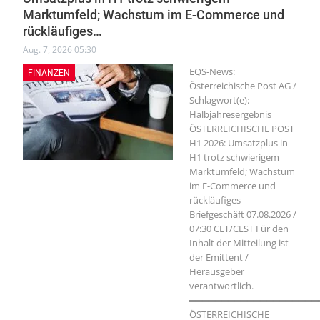
Marktumfeld; Wachstum im E-Commerce und
rückläufiges…
Aug. 7, 2026 05:30
EQS-News:
FINANZEN
Österreichische Post AG /
Schlagwort(e):
Halbjahresergebnis
ÖSTERREICHISCHE POST
H1 2026: Umsatzplus in
H1 trotz schwierigem
Marktumfeld; Wachstum
im E-Commerce und
rückläufiges
Briefgeschäft 07.08.2026 /
07:30 CET/CEST Für den
Inhalt der Mitteilung ist
der Emittent /
Herausgeber
verantwortlich.
════════════════════
ÖSTERREICHISCHE