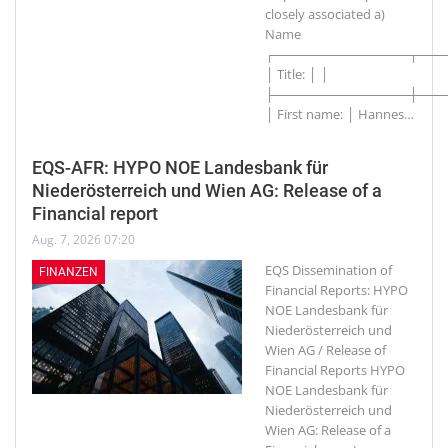
closely associated a)
Name
┌───────────────┬───
│ Title: │ │
├───────────────┼───
│ First name: │ Hannes
…
EQS-AFR: HYPO NOE Landesbank für
Niederösterreich und Wien AG: Release of a
Financial report
Aug. 7, 2026 07:20
EQS Dissemination of
FINANZEN
Financial Reports: HYPO
NOE Landesbank für
Niederösterreich und
Wien AG / Release of
Financial Reports HYPO
NOE Landesbank für
Niederösterreich und
Wien AG: Release of a