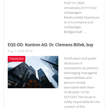
POST H1 2026:
Umsatzplus in H1 trotz
schwierigem
Marktumfeld; Wachstum
im E-Commerce und
rückläufiges
Briefgeschäft
…
EQS-DD: Kontron AG: Dr. Clemens Billek, buy
Aug. 7, 2026 05:30
Notification and public
FINANZEN
disclosure of
transactions by persons
discharging managerial
responsibilities and
persons closely
associated with them
07.08.2026 / 07:30
CET/CEST The issuer is
solely responsible for the
content of this