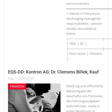
announcement.
════════════════════
1. Details of the person
discharging managerial
responsibilities / person
closely associated a)
Name
┌───────────────┬───
│ Title: │ Dr. │
├───────────────┼───
│ First name: │ Clemens
│
…
EQS-DD: Kontron AG: Dr. Clemens Billek, Kauf
Aug. 7, 2026 05:30
Meldung und öffentliche
FINANZEN
Bekanntgabe der
Geschäfte von Personen,
die Führungsaufgaben
wahrnehmen, sowie in
enger Beziehung zu