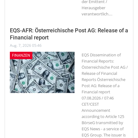
der Emittent /
Herausgeber
verantwortlich.
…
EQS-AFR: Österreichische Post AG: Release of a
Financial report
Aug. 7, 2026 05:46
EQS Dissemination of
FINANZEN
Financial Reports:
Österreichische Post AG /
Release of Financial
Reports Österreichische
Post AG: Release of a
Financial report
07.08.2026 / 07:46
CET/CEST
Announcement
according to Article 125
BörseG transmitted by
EQS News - a service of
EQS Group. The issuer is