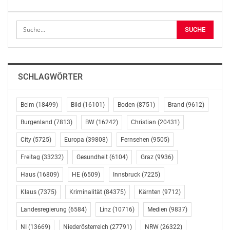
Behandlung und Rehabilitation von Unfallopfern,
sondern vor allem auch im Bereich der Prävention in
der Arbeitswelt. „Eine mutwillige Zerschlagung dieses
ExpertenInnenwissens wird auch zu einer Erhöhung
von Arbeitsunfällen und Berufskrankheiten führen. Und
das alles am Rücken von hart arbeitenden Menschen“,
SCHLAGWÖRTER
so Rendi-Wagner. (Schluss) mb/sl/mp
SPÖ-Bundesorganisation, Pressedienst, Löwelstraße
Beim
(18499)
Bild
(16101)
Boden
(8751)
Brand
(9612)
18, 1014 Wien,
Burgenland
(7813)
BW
(16242)
Christian
(20431)
01/53427-275
City
(5725)
Europa
(39808)
Fernsehen
(9505)
http://www.spoe.at/online/page.php?P=100493
Freitag
(33232)
Gesundheit
(6104)
Graz
(9936)
OTS-ORIGINALTEXT PRESSEAUSSENDUNG UNTER
AUSSCHLIESSLICHER INHALTLICHER VERANTWORTUNG
Haus
(16809)
HE
(6509)
Innsbruck
(7225)
DES AUSSENDERS. www.ots.at
Klaus
(7375)
Kriminalität
(84375)
Kärnten
(9712)
© Copyright APA-OTS Originaltext-Service GmbH und
Landesregierung
(6584)
Linz
(10716)
Medien
(9837)
der jeweilige Aussender
NI
(13669)
Niederösterreich
(27791)
NRW
(26322)