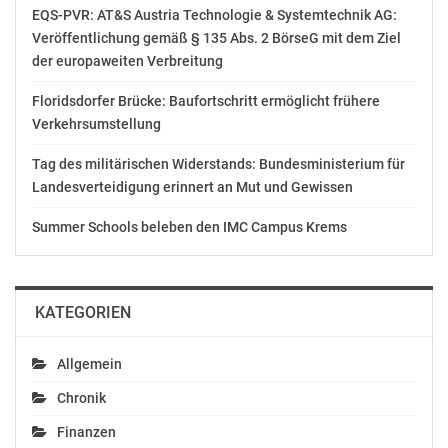
EQS-PVR: AT&S Austria Technologie & Systemtechnik AG:
Veröffentlichung gemäß § 135 Abs. 2 BörseG mit dem Ziel
Rendi-Wagner: 500 Mio.
der europaweiten Verbreitung
Euro weniger für AUVA
bedeutet Kürzung von
Floridsdorfer Brücke: Baufortschritt ermöglicht frühere
Gesundheitsleistungen
Verkehrsumstellung
für PatientInnen
Mai 6, 2018
Tag des militärischen Widerstands: Bundesministerium für
In "Politik"
Landesverteidigung erinnert an Mut und Gewissen
Summer Schools beleben den IMC Campus Krems
KATEGORIEN
Allgemein
Chronik
Finanzen