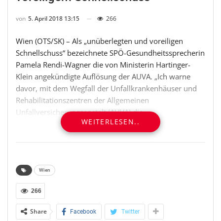
von
5. April 2018 13:15
266
Wien (OTS/SK) – Als „unüberlegten und voreiligen
Schnellschuss“ bezeichnete SPÖ-Gesundheitssprecherin
Pamela Rendi-Wagner die von Ministerin Hartinger-
Klein angekündigte Auflösung der AUVA. „Ich warne
davor, mit dem Wegfall der Unfallkrankenhäuser und
Rehabilitationszentren der Allgemeinen
Unfallversicherungsanstalt (AUVA) die
WEITERLESEN..
Gesundheitsversorgung der Versicherten zu gefährden.
Hier sind hochspezialisierte Fachleute beschäftigt, die
für die Akutversorgung und Rehabilitation von
Unfallopfern in Österreich unverzichtbar sind“, so
Rendi-Wagner, die hier die nächste schwarz-blaue
Wien
Maßnahme ortet, „mit der bei den Menschen und nicht
266
im System gespart wird.“ ****
Share
Facebook
Twitter
Die AUVA habe nicht nur höchste Expertise bei der