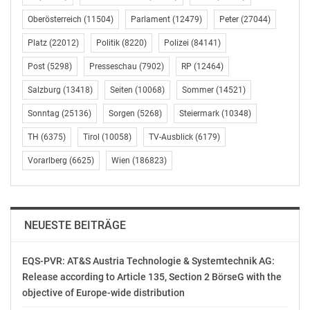
Gefällt mir:
Oberösterreich
(11504)
Parlament
(12479)
Peter
(27044)
Platz
(22012)
Politik
(8220)
Polizei
(84141)
Post
(5298)
Presseschau
(7902)
RP
(12464)
Salzburg
(13418)
Seiten
(10068)
Sommer
(14521)
Ähnliche Beiträge
Sonntag
(25136)
Sorgen
(5268)
Steiermark
(10348)
TH
(6375)
Tirol
(10058)
TV-Ausblick
(6179)
Vorarlberg
(6625)
Wien
(186823)
SV-Träger:
AUVA-„Back to Life“-
Bundesregierung setzt
Award Wien für Thomas
leichtfertig Gesundheit
Fischer aus Floridsdorf
der Menschen aufs
Dezember 9, 2019
NEUESTE BEITRÄGE
Spiel
In "Chronik"
April 6, 2018
EQS-PVR: AT&S Austria Technologie & Systemtechnik AG:
In "Wirtschaft"
Release according to Article 135, Section 2 BörseG with the
objective of Europe-wide distribution