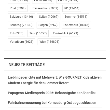
Platz
(22010)
Politik
(8220)
Polizei
(84141)
systemisches Business-Coachingunternehmen, in dem
Einzel- und Teamcoachings angeboten werden,
Post
(5298)
Presseschau
(7902)
RP
(12464)
Ausbildungen für Führungskräfte im Bereich
Salzburg
(13416)
Seiten
(10067)
Sommer
(14514)
systemisches Denken und Führen sowie
Prozessbegleitungen bei Change- und
Sonntag
(25130)
Sorgen
(5267)
Steiermark
(10348)
Strategieprojekten. [www.kopfschritte.at]
TH
(6375)
Tirol
(10057)
TV-Ausblick
(6179)
(http://www.kopfschritte.at )
Vorarlberg
(6625)
Wien
(186806)
In ihrem Vortrag am 19. April geht Mag. Stanzig auf die
Dynamik sozialer Konflikte ein und erklärt, wie man
u.a. durch ein gesundes Selbst- und
NEUESTE BEITRÄGE
Beziehungsmanagement seine Wahrnehmung
verändern und mit Differenzen konstruktiv umgehen
Lieblingsgerichte mit Mehrwert: Wie GOURMET Kids aktiven
kann.
Kindern Energie für den Sommer liefert
Vortrag: Konfliktmanagement
Papageno-Medienpreis 2026: Bekanntgabe der Shortlist
Die Teilnahme ist frei, um Anmeldung wird gebeten:
Fahrbahnerneuerung bei Korneuburg Ost abgeschlossen
01/ 996 80 92 bzw. direkt über die Website