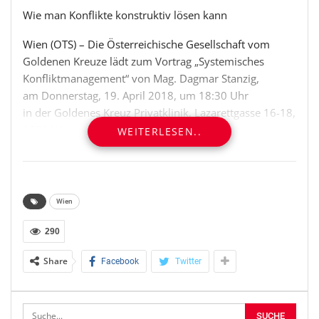
Wie man Konflikte konstruktiv lösen kann
Wien (OTS) – Die Österreichische Gesellschaft vom
Goldenen Kreuze lädt zum Vortrag „Systemisches
Konfliktmanagement“ von Mag. Dagmar Stanzig,
am Donnerstag, 19. April 2018, um 18:30 Uhr
in der Goldenes Kreuz Privatklinik, Lazarettgasse 16-18,
1090 Wien
WEITERLESEN..
Die Teilnahme ist frei, um Anmeldung wird gebeten:
01/ 996 80 92 bzw. direkt über die [Website]
(http://www.oeggk.at/)
Wien
Wie man Konflikte konstruktiv lösen kann
290
Share
Facebook
Twitter
Wo Menschen aufeinandertreffen, gibt es
unterschiedliche Meinungen, Ansichten oder
Verhaltensweisen. Dies gilt sowohl für den privaten als
auch für den beruflichen Bereich. Und das ist ja