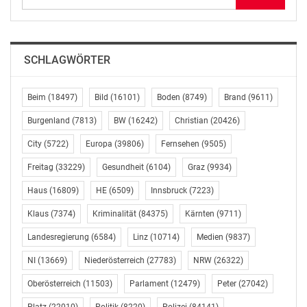
grundsätzlich auch gut so! Ist es den Parteien aber nicht
möglich, einen gemeinsamen Nenner zu finden bzw.
die Ansichten des jeweils anderen zu akzeptieren,
SCHLAGWÖRTER
entstehen schnell Konflikte. Ein sinnvolles
Konfliktmanagement hilft, dass es hier nicht zur
Eskalation kommt.
Beim
(18497)
Bild
(16101)
Boden
(8749)
Brand
(9611)
Burgenland
(7813)
BW
(16242)
Christian
(20426)
„Bei Konflikten kommt es häufig zu einer zunehmenden
City
(5722)
Europa
(39806)
Fernsehen
(9505)
Selbstansteckung und der Konflikt schaukelt sich hoch.
Zu den sachlichen und persönlichen Differenzen
Freitag
(33229)
Gesundheit
(6104)
Graz
(9934)
kommt ein ‚Konflikt über den Konflikt‘ hinzu.
Haus
(16809)
HE
(6509)
Innsbruck
(7223)
Emotionen prallen aufeinander, die Sachebene wird
verlassen. Damit sich aus einer
Klaus
(7374)
Kriminalität
(84375)
Kärnten
(9711)
Meinungsverschiedenheit keine unüberbrückbaren
Landesregierung
(6584)
Linz
(10714)
Medien
(9837)
Differenzen entwickeln, kann ein systemisches
Konfliktmanagement notwendig sein.“ erklärt Mag.
NI
(13669)
Niederösterreich
(27783)
NRW
(26322)
Dagmar Stanzig, Psychologin und eine von drei
Oberösterreich
(11503)
Parlament
(12479)
Peter
(27042)
KopfSchritte-Geschäftsführerinnen. KopfSchritte ist ein