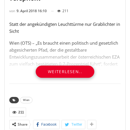
von
9. April 2018 16:10
211
Statt der angekündigten Leuchttürme nur Grablichter in
Sicht
Wien (OTS) – „Es braucht einen politisch und gesetzlich
abgesicherten Pfad, der die gestaltbare
Entwicklungszusammenarbeit der österreichischen EZA
zum vielfach bestätigten 0,7-Prozentziel führt“, fordert
Petra Bayr, SPÖ-Bereichssprecherin für globale
WEITERLESEN..
Entwicklung. Die SPÖ-Nationalratsabgeordnete nutzt
die heutige Präsentation der EZA-Daten durch das
Development Assistance Committee der OECD, um
erneut mehr politisches Engagement für die
Wien
Entwicklungszusammenarbeit einzufordern: „Das
Abstürzen der ODA-Zahlen ist vor allem auf das Sinken
211
der Flüchtlingsbetreuungskosten zurück zu führen. Das
Share
Facebook
Twitter
ist keine EZA. Wir brauchen einen Stufenplan, der auf