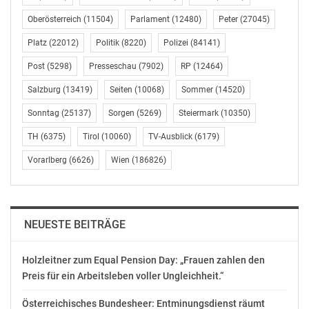
SPÖ-Bundesorganisation, Pressedienst, Löwelstraße
Oberösterreich
(11504)
Parlament
(12480)
Peter
(27045)
18, 1014 Wien,
01/53427-275
Platz
(22012)
Politik
(8220)
Polizei
(84141)
http://www.spoe.at/online/page.php?P=100493
Post
(5298)
Presseschau
(7902)
RP
(12464)
OTS-ORIGINALTEXT PRESSEAUSSENDUNG UNTER
Salzburg
(13419)
Seiten
(10068)
Sommer
(14520)
AUSSCHLIESSLICHER INHALTLICHER VERANTWORTUNG
Sonntag
(25137)
Sorgen
(5269)
Steiermark
(10350)
DES AUSSENDERS. www.ots.at
© Copyright APA-OTS Originaltext-Service GmbH und
TH
(6375)
Tirol
(10060)
TV-Ausblick
(6179)
der jeweilige Aussender
Vorarlberg
(6626)
Wien
(186826)
Gefällt mir:
NEUESTE BEITRÄGE
Holzleitner zum Equal Pension Day: „Frauen zahlen den
Ähnliche Beiträge
Preis für ein Arbeitsleben voller Ungleichheit.“
Österreichisches Bundesheer: Entminungsdienst räumt