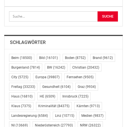
das Einrechnen von Flüchtlingsbetreuungskosten und
Studienplatzfinanzierungskosten, also auf Zahlungen,
auf die Österreich nur wenig bis keinen Einfluss hat,
verzichtet.“
„Das Budget hält nicht, was das Regierungsabkommen
SCHLAGWÖRTER
und was der ehemalige Außenminister Sebastian Kurz
versprochen hat“, kritisiert Bayr, dass sich die
Ankündigungen sowohl des Regierungsprogrammes als
Beim
(18500)
Bild
(16101)
Boden
(8752)
Brand
(9612)
auch des Wahlprogrammes von Sebastian Kurz nicht im
Burgenland
(7814)
BW
(16242)
Christian
(20432)
Budget wiederfinden. „Aus Leuchttürmen werden nur
City
(5725)
Europa
(39807)
Fernsehen
(9505)
Grablichter von zu Tode gesparten Programmen und
Projekten, sei es in der Entwicklungszusammenarbeit
Freitag
(33233)
Gesundheit
(6104)
Graz
(9934)
oder in der Humanitären Hilfe“, erinnert Bayr an das
Haus
(16810)
HE
(6509)
Innsbruck
(7225)
Kürzen des Auslandskatastrophenfonds im
Budgetentwurf, obwohl Sebastian Kurz dessen
Klaus
(7375)
Kriminalität
(84375)
Kärnten
(9713)
Verdreifachung im ÖVP-Wahlprogramm angekündigt
Landesregierung
(6584)
Linz
(10715)
Medien
(9837)
hatte. (Schluss) np/mr
NI
(13669)
Niederösterreich
(27793)
NRW
(26322)