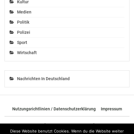
Kultur
Medien
Politik
Polizei
Sport
Wirtschaft
Nachrichten In Deutschland
Nutzungsrichtlinien / Datenschutzerklärung
Impressum
© 2026 - TOP News Österreich - Nachrichten aus Österreich und der
ganzen Welt.
Diese Website benutzt Cookies. Wenn du die Website weiter