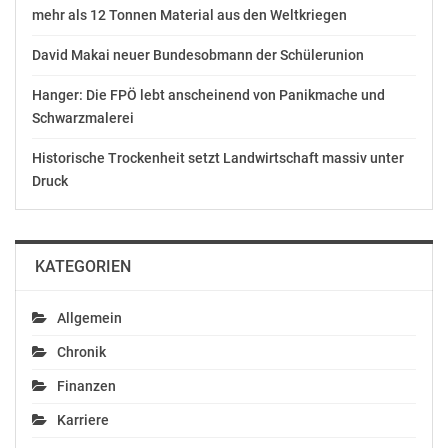
mehr als 12 Tonnen Material aus den Weltkriegen
David Makai neuer Bundesobmann der Schülerunion
SPÖ-Bayr zu
SPÖ-Bayr:
Österreichs EZA: Wo
Entwicklungszusammenarbeit
Hanger: Die FPÖ lebt anscheinend von Panikmache und
bleiben die 0,7 Prozent
darf kein geopolitisches
Schwarzmalerei
für ein gutes Leben für
Machtspiel werden
alle?
Mai 6, 2024
Historische Trockenheit setzt Landwirtschaft massiv unter
April 14, 2021
In "Politik"
Druck
In "Politik"
KATEGORIEN
Bayr fordert:
Allgemein
Koalitionsverhandlungen
Chronik
entlang der SDGs
ausrichten
Finanzen
November 18, 2019
In "Politik"
Karriere