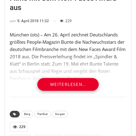
aus
von
9. April 2018 11:32
229
München (ots) – Am 26. April zeichnet Deutschlands
größtes People-Magazin Bunte die Nachwuchsstars der
deutschen Filmbranche mit dem New Faces Award Film
2018 aus. Die Preisverleihung findet im „Spindler &
Klatt“ in Berlin statt. Zum 19. Mal ehrt Bunte Talente
aus Schauspiel und Regie und vergibt den Roten
Panther in den Kategorien „Beste
WEITERLESEN..
Nachwuchsschauspielerin“, „Bester
Nachwuchsschauspieler“ und „Bester Debütfilm“.
Darüber hinaus wird in diesem Jahr wieder ein
„Sonderpreis der Jury“ verliehen. Die Moderation des
Abends übernimmt Amiaz Habtu, bekannt aus VOX
Berg
Panther
Sorgen
Prominent.
229