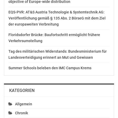
objective of Europe-wide distribution
und Geschäftsführer der CineStar-Gruppe, Robert
Pölzer, Chefredakteur von Bunte, und Georg Seitz,
EQS-PVR: AT&S Austria Technologie & Systemtechnik AG:
Ressortleiter Film bei Bunte.
Veröffentlichung gemäß § 135 Abs. 2 BörseG mit dem Ziel
der europaweiten Verbreitung
Der Bunte New Faces Award Film wird von Volkswagen
Floridsdorfer Brücke: Baufortschritt ermöglicht frühere
als Presenting Partner unterstützt. Volkswagen stellt
Verkehrsumstellung
unter anderem einen exklusiven Shuttle-Service mit
verschiedenen Modellen wie Tiguan Allspace und
Tag des militärischen Widerstands: Bundesministerium für
Arteon.
Landesverteidigung erinnert an Mut und Gewissen
Weitere Partner sind: Klosterfrau, La Martina, Mionetto
Summer Schools beleben den IMC Campus Krems
Prosecco, Moroccanoil und Neubau Eyewear.
Regine von Kameke
KATEGORIEN
Hubert Burda Media
Corporate Communications
Arabellastraße 23
Allgemein
81925 München
Chronik
Tel.: +49 89 9250-2782