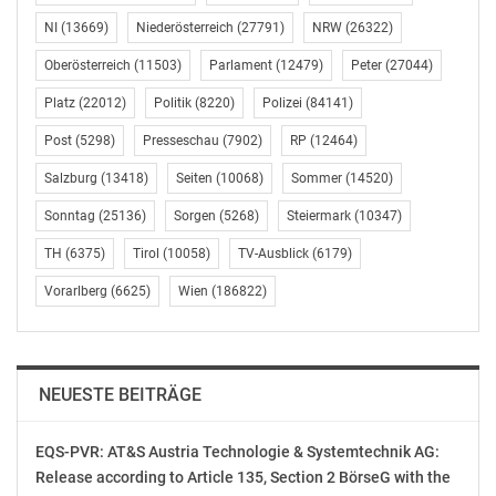
und ihrer chaotischen Familie erzählt, und der
NI
(13669)
Niederösterreich
(27791)
NRW
(26322)
Psychothriller „Freddy/Eddy“ von Tini Tüllmann über
die gespaltene Persönlichkeit eines gescheiterten
Oberösterreich
(11503)
Parlament
(12479)
Peter
(27044)
Malers.
Platz
(22012)
Politik
(8220)
Polizei
(84141)
Der „Sonderpreis der Jury“ geht in diesem Jahr an die
Post
(5298)
Presseschau
(7902)
RP
(12464)
herausragende Romanverfilmung „Das schweigende
Salzburg
(13418)
Seiten
(10068)
Sommer
(14520)
Klassenzimmer“. Das Drama basiert auf einer wahren
Sonntag
(25136)
Sorgen
(5268)
Steiermark
(10347)
Geschichte und handelt von einer ostdeutschen
Abiturklasse, die anlässlich des Ungarischen
TH
(6375)
Tirol
(10058)
TV-Ausblick
(6179)
Volksaufstands 1956 eine Schweigeminute mit
Vorarlberg
(6625)
Wien
(186822)
ungeahnten Folgen einlegt. Den Preis nehmen
entgegen: Jonas Dassler, Tom Gramenz, Anna-Lena
Klenke, Leonard Scheicher und Isaiah Michalski.
NEUESTE BEITRÄGE
In der Jury sind in diesem Jahr unter anderem die
Schauspielerin und Bambi-Preisträgerin Alicia von
EQS-PVR: AT&S Austria Technologie & Systemtechnik AG:
Rittberg, Filmproduzent Quirin Berg (Wiedemann &
Release according to Article 135, Section 2 BörseG with the
Berg), Oliver Fock, Mitglied des Präsidiums der SPIO