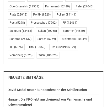
Unterkunftsarten, von Ferienwohnungen zu
Oberösterreich
(11503)
Parlament
(12480)
Peter
(27045)
Hausbooten zu haben“, so Olivier Grémillon,
Vizepräsident von Booking.com, leitend in der
Platz
(22012)
Politik
(8220)
Polizei
(84141)
Strategieentwicklung für Ferienunterkünfte. „Wir haben
Post
(5298)
Presseschau
(7902)
RP
(12464)
hart daran gearbeitet, so viele fantastische
Ferienhäuser und -wohnungen wie möglich auf unsere
Salzburg
(13418)
Seiten
(10068)
Sommer
(14520)
Plattform zu bringen, damit wir die Vielfalt und
Sonntag
(25137)
Sorgen
(5269)
Steiermark
(10349)
Auswahl anbieten können, die sich unsere Kunden
TH
(6375)
Tirol
(10059)
TV-Ausblick
(6179)
wünschen. Wir sind stolz auf diese Leistung und
werden unsere Führungsposition in diesem Bereich
Vorarlberg
(6625)
Wien
(186825)
weiter ausbauen. Denn egal welche Art von Erfahrung
unsere Nutzer wünschen -wir wollen ihnen genau die
einzigartige Unterkunft bieten, die sie suchen.“
NEUESTE BEITRÄGE
Alle der eingetragenen Übernachtungsmöglichkeiten
sind sofort ohne Buchungsgebühren für Gäste buchbar
David Makai neuer Bundesobmann der Schülerunion
– von der Ferienwohnung in Chicago, einem Bed &
Breakfast in der Toskana bis zur Villa auf Bali.
Hanger: Die FPÖ lebt anscheinend von Panikmache und
Schwarzmalerei