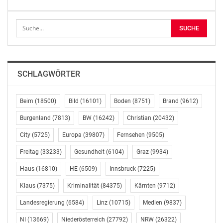
Ryokans, mehr als jede andere Online-Reiseplattform.
Die Anzahl der gelisteten alternativen Unterkünfte auf
Booking.com ist somit seit dem vergangenen Jahr um
27 Prozent gestiegen und wächst als Kategorie
schneller als traditionelle Optionen der Übernachtung,
wie Hotels, Motels und Resorts.
SCHLAGWÖRTER
In einer Umfrage von Booking.com aus dem Jahr 2017
gaben 30 Prozent der Befragten an, dass sie 2018 in
Beim
(18500)
Bild
(16101)
Boden
(8751)
Brand
(9612)
einer Ferienwohnung, einem Aparthotel oder einem
Burgenland
(7813)
BW
(16242)
Christian
(20432)
Ferienhaus übernachten wollen.* Ein weiterer Beleg
dafür, dass Unterkünfte über Hotels hinaus gefragt
City
(5725)
Europa
(39807)
Fernsehen
(9505)
bleiben. Gleichzeitig kann sich eine von fünf Personen
Freitag
(33233)
Gesundheit
(6104)
Graz
(9934)
(21 Prozent) vorstellen, im kommenden Jahr ihr eigenes
Heim auf einer Online-Buchungsplattform
Haus
(16810)
HE
(6509)
Innsbruck
(7225)
anzubieten.**
Klaus
(7375)
Kriminalität
(84375)
Kärnten
(9712)
„Wir wissen, dass es Reisenden besonders wichtig ist,
Landesregierung
(6584)
Linz
(10715)
Medien
(9837)
eine große Auswahl an verschiedenen
NI
(13669)
Niederösterreich
(27792)
NRW
(26322)