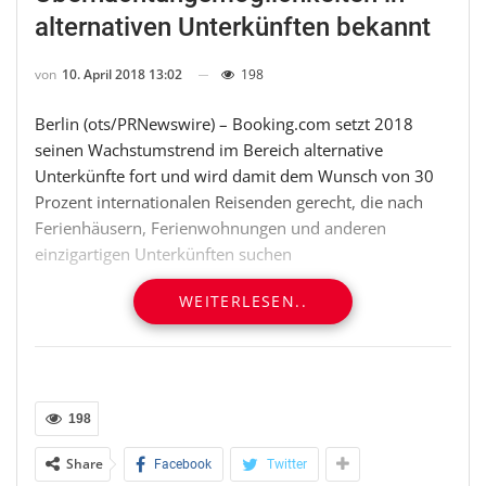
alternativen Unterkünften bekannt
von
10. April 2018 13:02
198
Berlin (ots/PRNewswire) – Booking.com setzt 2018
seinen Wachstumstrend im Bereich alternative
Unterkünfte fort und wird damit dem Wunsch von 30
Prozent internationalen Reisenden gerecht, die nach
Ferienhäusern, Ferienwohnungen und anderen
einzigartigen Unterkünften suchen
WEITERLESEN..
Booking.com verkündet heute, dass es den Meilenstein
von fünf Millionen Listungen an Ferienwohnungen,
Ferienhäusern und Übernachtungsmöglichkeiten in
anderen einzigartigen Unterkünften erreicht hat. Damit
bleibt Booking.com führend im Angebot
198
verschiedenster Unterkünfte – von traditionellen Hotels
und Ferienhäusern bis hin zu Villen, Appartements und
Share
Facebook
Twitter