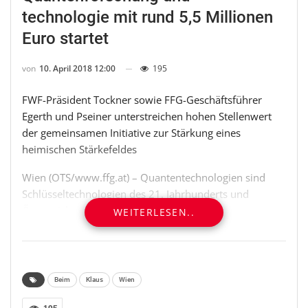
technologie mit rund 5,5 Millionen
Euro startet
von
10. April 2018 12:00
195
FWF-Präsident Tockner sowie FFG-Geschäftsführer
Egerth und Pseiner unterstreichen hohen Stellenwert
der gemeinsamen Initiative zur Stärkung eines
heimischen Stärkefeldes
Wien (OTS/www.ffg.at) – Quantentechnologien sind
Schlüsseltechnologien des 21. Jahrhunderts und
Österreich nimmt international bereits eine
WEITERLESEN..
Spitzenposition ein. Mit einer gemeinsamen
Ausschreibung des Wissenschaftsfonds (FWF) und der
Österreichischen Forschungsförderungsgesellschaft
(FFG) wird dieses Stärkefeld gezielt ausgebaut. „Wir
Beim
Klaus
Wien
bieten gemeinsam ein komplementäres Angebot an