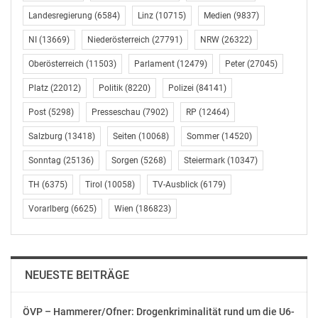
Potential auf nationaler wie europäischer und
Landesregierung
(6584)
Linz
(10715)
Medien
(9837)
internationaler Ebene als thematischen Schwerpunkt im
Regierungsprogramm verankert. Auf europäischer
NI
(13669)
Niederösterreich
(27791)
NRW
(26322)
Ebene wird seit 2016 ein FET-Flagship „Quantum
Oberösterreich
(11503)
Parlament
(12479)
Peter
(27045)
Technologies“ ausgearbeitet, dessen Aufbauphase
Platz
(22012)
Politik
(8220)
Polizei
(84141)
heuer beginnt. Beim Flagship handelt es sich um ein
visionäres Forschungsvorhaben mit bis zu zehn Jahren
Post
(5298)
Presseschau
(7902)
RP
(12464)
Laufzeit und einem EU-Budget von 500 Millionen Euro.
Salzburg
(13418)
Seiten
(10068)
Sommer
(14520)
Weitere 500 Millionen Euro werden von Unternehmen
und Forschungseinrichtungen der EU-Mitgliedstaaten
Sonntag
(25136)
Sorgen
(5268)
Steiermark
(10347)
beigestellt. „So können wir auf europäischer Ebene im
TH
(6375)
Tirol
(10058)
TV-Ausblick
(6179)
Bereich Quantentechnologie unsere führende Rolle
Vorarlberg
(6625)
Wien
(186823)
nachhaltig festigen“, betonen Klement Tockner,
Henrietta Egerth und Klaus Pseiner.
Ziele des nun startenden Programmes zu
NEUESTE BEITRÄGE
Quantenforschung und -technologie sind, neue
Erkenntnisse zu schaffen und neue
ÖVP – Hammerer/Ofner: Drogenkriminalität rund um die U6-
Anwendungsmöglichkeiten zu erschließen und somit