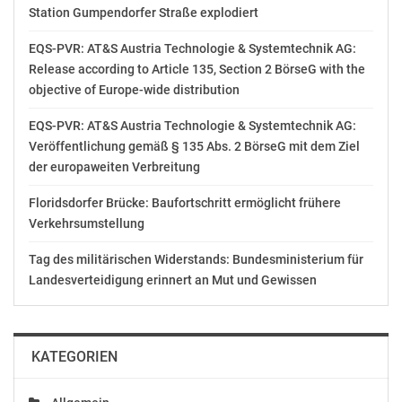
Station Gumpendorfer Straße explodiert
die Kompetenzen und Kapazitäten in der
Quantenforschung und -technologie in Österreich (v.a.
EQS-PVR: AT&S Austria Technologie & Systemtechnik AG:
Humanressourcen und F&E-Infrastruktur) weiter
Release according to Article 135, Section 2 BörseG with the
auszubauen. Mit der Förderung von kooperativen F&E-
objective of Europe-wide distribution
Projekten soll die Zusammenarbeit zwischen
Wissenschaft und Wirtschaft unterstützt, systematisiert
EQS-PVR: AT&S Austria Technologie & Systemtechnik AG:
und vertieft werden. In weiterer Folge wird der
Veröffentlichung gemäß § 135 Abs. 2 BörseG mit dem Ziel
Wissenstransfer aus der Grundlagenforschung in
der europaweiten Verbreitung
zukünftige Entwicklungs- und Anwendungsfelder von
Floridsdorfer Brücke: Baufortschritt ermöglicht frühere
forschungsaktiven Unternehmen erhöht und damit die
Verkehrsumstellung
Quantenforschung und -technologie im
Anwendungsbereich in Österreich gestärkt.
Tag des militärischen Widerstands: Bundesministerium für
Landesverteidigung erinnert an Mut und Gewissen
Der FWF ermöglicht mit der Ausschreibung die
Förderung von Postdocs. Forschungsstätten können
mit Unternehmen kooperieren, die im Bereich der
KATEGORIEN
Quantenforschung tätig sind und Personalkosten von
Postdocs für eine Laufzeit von bis zu drei Jahren