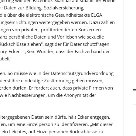
gierung will den Facebook-Skandal auf staatlicher Ebene
: Daten zur Bildung, Sozialversicherung,
die über die elektronische Gesundheitsakte ELGA
ungseinrichtungen weitergegeben werden. Dazu zählen
ungen von privaten, profitorientierten Konzernen.
nz persönliche Daten und Vorlieben wie sexuelle
ckschlüsse ziehen“, sagt der für Datenschutzfragen
rg Ecker – „Kein Wunder, dass der Fachverband der
ubelt“
en. So müsse wie in der Datenschutzgrundverordnung
 zuerst ihre eindeutige Zustimmung geben müssen,
rden dürfen. Er fordert auch, dass private Firmen von
ie Nachbesserungen, um die Anonymität der
tergegebenen Daten sein dürfe, hält Ecker entgegen,
 um eine Einzelperson zu identifizieren. „Mit dieser
 ein Leichtes, auf Einzelpersonen Rückschlüsse zu