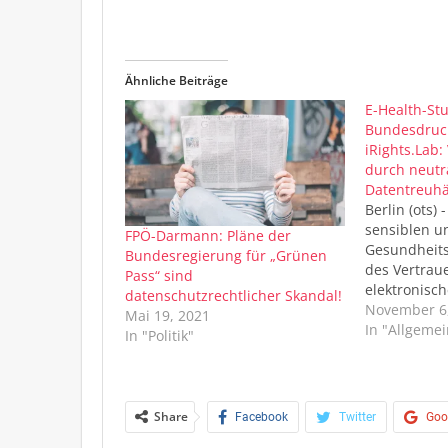
Ähnliche Beiträge
E-Health-St
Bundesdruc
iRights.Lab:
durch neutr
Datentreuh
Berlin (ots)
sensiblen u
FPÖ-Darmann: Pläne der
Gesundheits
Bundesregierung für „Grünen
des Vertrau
Pass“ sind
elektronisch
datenschutzrechtlicher Skandal!
(ePA) ein Er
November 6
Mai 19, 2021
medizinisch
In "Allgemei
In "Politik"
pseudonymi
möglich wer
neutrale Da
diesem Schl
Share
Facebook
Twitter
Goo
gemeinsame 