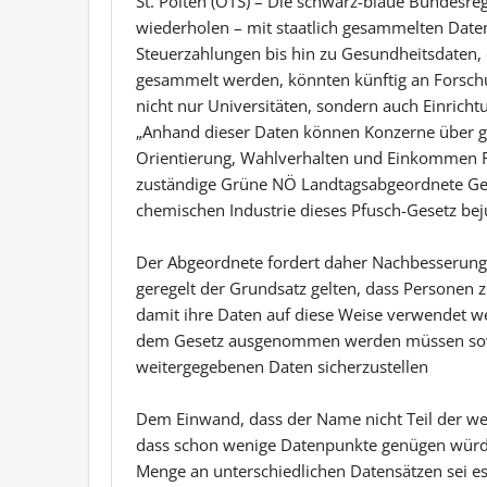
St. Pölten (OTS) – Die schwarz-blaue Bundesre
wiederholen – mit staatlich gesammelten Daten
Steuerzahlungen bis hin zu Gesundheitsdaten, 
gesammelt werden, könnten künftig an Forsch
nicht nur Universitäten, sondern auch Einricht
„Anhand dieser Daten können Konzerne über ga
Orientierung, Wahlverhalten und Einkommen Rü
zuständige Grüne NÖ Landtagsabgeordnete Geo
chemischen Industrie dieses Pfusch-Gesetz bej
Der Abgeordnete fordert daher Nachbesserung
geregelt der Grundsatz gelten, dass Personen
damit ihre Daten auf diese Weise verwendet we
dem Gesetz ausgenommen werden müssen sow
weitergegebenen Daten sicherzustellen
Dem Einwand, dass der Name nicht Teil der wei
dass schon wenige Datenpunkte genügen würden,
Menge an unterschiedlichen Datensätzen sei es