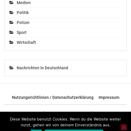
Medien
Politik
Polizei
Sport
Wirtschaft
Nachrichten In Deutschland
Nutzungsrichtlinien / Datenschutzerklärung
Impressum
© 2026 - TOP News Österreich - Nachrichten aus Österreich und der
ganzen Welt.
Diese Website benutzt Cookies. Wenn du die Website weiter
nutzt, gehen wir von deinem Einverständnis aus.