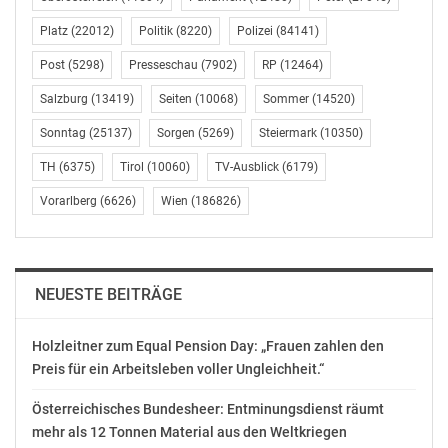
Platz
(22012)
Politik
(8220)
Polizei
(84141)
ORF trauert um Karl
Brandneu: Reinsperger
Post
(5298)
Presseschau
(7902)
RP
(12464)
Kofler
und Rubey drehen
März 2, 2020
dritten Salzburger ORF-
Salzburg
(13419)
Seiten
(10068)
Sommer
(14520)
In "Kultur"
Landkrimi
Sonntag
(25137)
Sorgen
(5269)
Steiermark
(10350)
Februar 28, 2021
In "Kultur"
TH
(6375)
Tirol
(10060)
TV-Ausblick
(6179)
Vorarlberg
(6626)
Wien
(186826)
ORF trauert um Harald
NEUESTE BEITRÄGE
Windisch
August 9, 2019
Holzleitner zum Equal Pension Day: „Frauen zahlen den
In "Kultur"
Preis für ein Arbeitsleben voller Ungleichheit.“
Österreichisches Bundesheer: Entminungsdienst räumt
mehr als 12 Tonnen Material aus den Weltkriegen