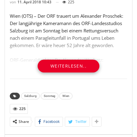
von
11. April 2018 10:43
225
Wien (OTS) – Der ORF trauert um Alexander Proschek:
Der langjährige Kameramann des ORF-Landesstudios
Salzburg ist am Sonntag bei einem Rettungsversuch
nach einem Paragleitunfall in Portugal ums Leben
gekommen. Er wäre heuer 52 Jahre alt geworden.
ORF-Generaldirektor Dr. Alexander Wrabetz:
WEITERLESEN..
„Alexander Proschek hat mit seinen Bildern ‚Salzburg
heute‘, aber auch Formate wie ‚Österreich-Bild‘ und
‚Erlebnis Österreich‘ wesentlich mitgeprägt und so zu
Beispielen der erfolgreichsten Sendungen Österreichs
gemacht. Wir verlieren einen Vollprofi mit Auge fürs
Salzburg
Sonntag
Wien
Wesentliche, einen stets engagierten Mitarbeiter und
225
kollegialen und humorvollen Menschen. Unser
Mitgefühl gilt seiner Familie.“
Share
Facebook
Twitter
Der gebürtige Radstädter war mehr als drei Jahrzehnte