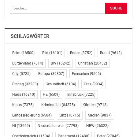
beim ORF Salzburg beschäftigt, die letzten rund 20
Jahre als Kameramann.
http://presse.ORF.at
OTS-ORIGINALTEXT PRESSEAUSSENDUNG UNTER
SCHLAGWÖRTER
AUSSCHLIESSLICHER INHALTLICHER VERANTWORTUNG
DES AUSSENDERS. www.ots.at
Beim
(18500)
Bild
(16101)
Boden
(8752)
Brand
(9612)
© Copyright APA-OTS Originaltext-Service GmbH und
Burgenland
(7814)
BW
(16242)
Christian
(20432)
der jeweilige Aussender
City
(5725)
Europa
(39807)
Fernsehen
(9505)
Gefällt mir:
Freitag
(33233)
Gesundheit
(6104)
Graz
(9934)
Haus
(16810)
HE
(6509)
Innsbruck
(7225)
Klaus
(7375)
Kriminalität
(84375)
Kärnten
(9713)
Landesregierung
(6584)
Linz
(10715)
Medien
(9837)
Ähnliche Beiträge
NI
(13669)
Niederösterreich
(27793)
NRW
(26322)
Oberösterreich
(11504)
Parlament
(12480)
Peter
(27045)