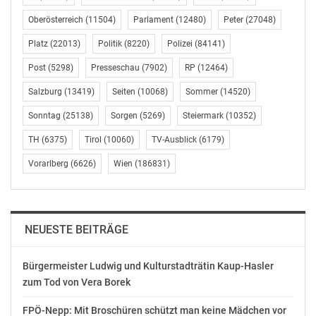
Mitarbeiterinnen und Mitarbeiter, die für unsere
gezielte Wachstumsstrategie unseren wichtigsten
Oberösterreich
(11504)
Parlament
(12480)
Peter
(27048)
Erfolgsfaktor darstellen.“
Platz
(22013)
Politik
(8220)
Polizei
(84141)
Als globales Dienstleistungsunternehmen,
Post
(5298)
Presseschau
(7902)
RP
(12464)
börsennotiert in New York und weltweit in 120 Ländern
Salzburg
(13419)
Seiten
(10068)
Sommer
(14520)
mit 50.000 Mitarbeitern tätig, bietet Aon auch Top
Sonntag
(25138)
Sorgen
(5269)
Steiermark
(10352)
Karriere Chancen. „Wir investieren gezielt in Aus- und
Weiterbildungsmaßnahmen, sowie die Förderung von
TH
(6375)
Tirol
(10060)
TV-Ausblick
(6179)
Talenten. Internationalität, Diversity, eine Frauen-Quote
Vorarlberg
(6626)
Wien
(186831)
von über 50 Prozent, Vernetzung und gezielter
Erfahrungsaustausch sind bei uns selbstverständlich.
Millennials treffen bei uns genau jene
Arbeitsbedingungen vor, die sie sich wünschen – ohne
NEUESTE BEITRÄGE
zentrale Organisation und Vorgabe, basierend auf
eigenständiger und projektorientierter
Bürgermeister Ludwig und Kulturstadträtin Kaup-Hasler
Zusammenarbeit, auch über Ländergrenzen hinaus.
zum Tod von Vera Borek
Unser Global Mobility Programm ermöglicht es,
Mitarbeiterinnen und Mitarbeitern beispielsweise, im
FPÖ-Nepp: Mit Broschüren schützt man keine Mädchen vor