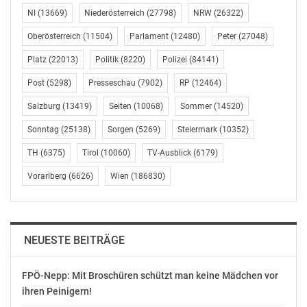
ASFINAG
NI
(13669)
Niederösterreich
(27798)
NRW
(26322)
Walter Mocnik
Oberösterreich
(11504)
Parlament
(12480)
Peter
(27048)
Pressesprecher Steiermark und Kärnten
Tel.: +43 (0) 664 60108-13827
Platz
(22013)
Politik
(8220)
Polizei
(84141)
walter.mocnik@asfinag.at
Post
(5298)
Presseschau
(7902)
RP
(12464)
www.asfinag.at
Salzburg
(13419)
Seiten
(10068)
Sommer
(14520)
OTS-ORIGINALTEXT PRESSEAUSSENDUNG UNTER
Sonntag
(25138)
Sorgen
(5269)
Steiermark
(10352)
AUSSCHLIESSLICHER INHALTLICHER VERANTWORTUNG
DES AUSSENDERS. www.ots.at
TH
(6375)
Tirol
(10060)
TV-Ausblick
(6179)
© Copyright APA-OTS Originaltext-Service GmbH und
Vorarlberg
(6626)
Wien
(186830)
der jeweilige Aussender
Gefällt mir:
NEUESTE BEITRÄGE
FPÖ-Nepp: Mit Broschüren schützt man keine Mädchen vor
ihren Peinigern!
Ähnliche Beiträge