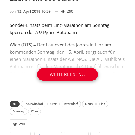
von
12. April 2018 10:39
290
Sonder-Einsatz beim Linz-Marathon am Sonntag;
Sperren der A 9 Pyhrn Autobahn
Wien (OTS) – Der Laufevent des Jahres in Linz am
kommenden Sonntag, den 15. April, sorgt auch für
einen Marathon-Einsatz der ASFINAG. Die A 7 Mühlkreis
Autobahn ist für den Marathon ab 4 Uhr früh zwischen
Prinz-Eigenstraße und Dornach gesperrt, ebenso die
WEITERLESEN..
Auf- und Abfahrten Wiener Straße, Salzburger Straße
und die Anschlussstelle Engerwitzdorf. Von der
ASFINAG sind für den gesamten Streckenverlauf entlang
der A 7 zwölf Mitarbeiter ab 3 Uhr früh abgestellt. „Wir
Engerwitzdorf
Graz
Inzersdorf
Klaus
Linz
sorgen dabei für die entsprechende Beschilderung der
Sonntag
Wien
Umleitungen, die Errichtung der Sperren und auch die
Absicherung, damit niemand irrtümlich durchfährt“,
290
bestätigt Autobahnmeister Thomas Mitterndorfer. Der