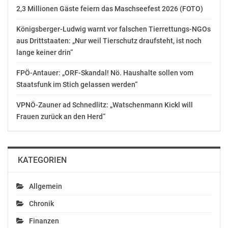
2,3 Millionen Gäste feiern das Maschseefest 2026 (FOTO)
Königsberger-Ludwig warnt vor falschen Tierrettungs-NGOs
aus Drittstaaten: „Nur weil Tierschutz draufsteht, ist noch
lange keiner drin“
ÖAMTC: Linz-Marathon
ARBÖ: Linz-Marathon, 3
2021 (+ Grafik)
Konzerte und
FPÖ-Antauer: „ORF-Skandal! Nö. Haushalte sollen vom
Oktober 20, 2021
Radparade sorgen für
Staatsfunk im Stich gelassen werden“
In "Chronik"
Sperre und Staus am
Wochenende
VPNÖ-Zauner ad Schnedlitz: „Watschenmann Kickl will
April 11, 2018
Frauen zurück an den Herd“
In "Chronik"
KATEGORIEN
ASFINAG: Herbstferien
Allgemein
in Deutschland sorgen
Chronik
für neue Reisewelle auf
Transitrouten
Finanzen
Oktober 10, 2019