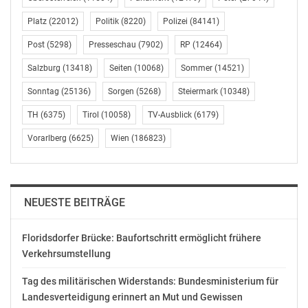
ist. Die Aufforderung zur Unterlassung lässt dann
Platz
(22012)
Politik
(8220)
Polizei
(84141)
häufig nicht lange auf sich warten. Praktische Tipps, wie
man solche unliebsamen Überraschungen verhindert,
Post
(5298)
Presseschau
(7902)
RP
(12464)
einen ersten Überblick oder den tiefen Einstieg in die
Salzburg
(13418)
Seiten
(10068)
Sommer
(14521)
Welt des geistigen Eigentums kann man sich jetzt in der
IP Academy holen. Und die ist genau dort beheimatet,
Sonntag
(25136)
Sorgen
(5268)
Steiermark
(10348)
wo auch die Schutzrechte selbst zu Hause sind – im
TH
(6375)
Tirol
(10058)
TV-Ausblick
(6179)
Österreichischen Patentamt.
Vorarlberg
(6625)
Wien
(186823)
[Service] (http://www.ip-academy.at)
Österreichisches Patentamt
Mag. Christian Laufer
NEUESTE BEITRÄGE
Öffentlichkeitsarbeit & Public Relations
+43 (0) 1 534 24 – 340
Floridsdorfer Brücke: Baufortschritt ermöglicht frühere
christian.laufer@patentamt.at
Verkehrsumstellung
http://www.patentamt.at/
Tag des militärischen Widerstands: Bundesministerium für
OTS-ORIGINALTEXT PRESSEAUSSENDUNG UNTER
Landesverteidigung erinnert an Mut und Gewissen