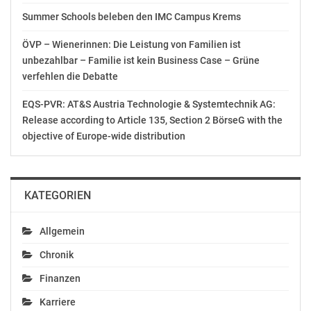
AUSSCHLIESSLICHER INHALTLICHER VERANTWORTUNG
Summer Schools beleben den IMC Campus Krems
DES AUSSENDERS. www.ots.at
© Copyright APA-OTS Originaltext-Service GmbH und
ÖVP – Wienerinnen: Die Leistung von Familien ist
der jeweilige Aussender
unbezahlbar – Familie ist kein Business Case – Grüne
verfehlen die Debatte
Gefällt mir:
EQS-PVR: AT&S Austria Technologie & Systemtechnik AG:
Release according to Article 135, Section 2 BörseG with the
objective of Europe-wide distribution
Ähnliche Beiträge
KATEGORIEN
Allgemein
Chronik
Studie zeigt: Nutzung
Rekord: Noch nie
von Schutzrechten als
meldeten
Finanzen
Finanzierungsquelle in
Österreicher*innen
Österreich ausbaufähig
weltweit so viele
Karriere