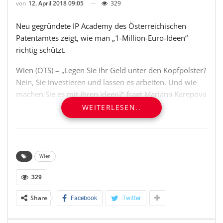
von
12. April 2018 09:05
329
Neu gegründete IP Academy des Österreichischen
Patentamtes zeigt, wie man „1-Million-Euro-Ideen“
richtig schützt.
Wien (OTS) – „Legen Sie ihr Geld unter den Kopfpolster?
Nein, Sie investieren und lassen es arbeiten. Und wie
machen Sie es mit Ihren Ideen?“ fragt Mariana Karepova
anlässlich des Starts der IP Academy. „Legen Sie ihre
WEITERLESEN..
Erfindungen, Logos und Designs nicht in die versperrte
Schublade und laden Sie sie nicht unüberlegt in die
öffentliche Cloud hoch. Lassen Sie auch ihre Ideen für
Sie arbeiten!“, so die Patentamtspräsidentin weiter. Wie
Wien
man es richtig macht, kann man lernen: In der neu
gegründeten IP Academy.
329
Share
Facebook
Twitter
Egal ob Einsteiger/innen oder Profis, Global Players
oder Lokalmatador/innen, in den Trainings lernen sie