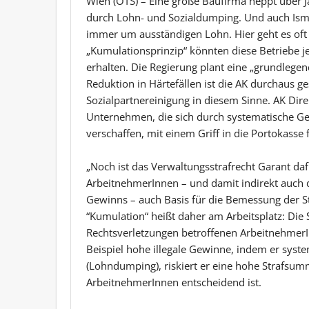
Wien (OTS) – Eine große Baufirma neppt über J
durch Lohn- und Sozialdumping. Und auch Isma
immer um ausständigen Lohn. Hier geht es oft
„Kumulationsprinzip“ könnten diese Betriebe je
erhalten. Die Regierung plant eine „grundlege
Reduktion in Härtefällen ist die AK durchaus ge
Sozialpartnereinigung in diesem Sinne. AK Direk
Unternehmen, die sich durch systematische Ge
verschaffen, mit einem Griff in die Portokasse
„Noch ist das Verwaltungsstrafrecht Garant daf
ArbeitnehmerInnen – und damit indirekt auch d
Gewinns – auch Basis für die Bemessung der Str
“Kumulation“ heißt daher am Arbeitsplatz: Die
Rechtsverletzungen betroffenen ArbeitnehmerIn
Beispiel hohe illegale Gewinne, indem er syste
(Lohndumping), riskiert er eine hohe Strafsum
ArbeitnehmerInnen entscheidend ist.