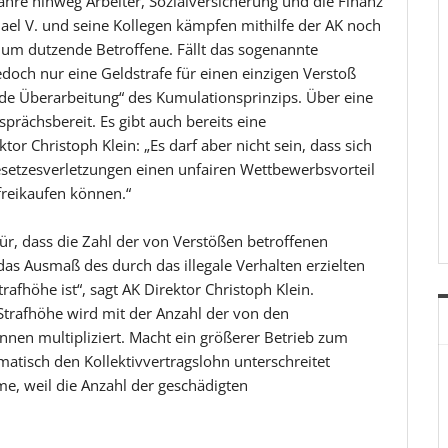
ahre hinweg Arbeiter, Sozialversicherung und die Finanz
el V. und seine Kollegen kämpfen mithilfe der AK noch
 um dutzende Betroffene. Fällt das sogenannte
doch nur eine Geldstrafe für einen einzigen Verstoß
nde Überarbeitung“ des Kumulationsprinzips. Über eine
sprächsbereit. Es gibt auch bereits eine
tor Christoph Klein: „Es darf aber nicht sein, dass sich
setzesverletzungen einen unfairen Wettbewerbsvorteil
 freikaufen können.“
ür, dass die Zahl der von Verstößen betroffenen
as Ausmaß des durch das illegale Verhalten erzielten
afhöhe ist“, sagt AK Direktor Christoph Klein.
 Strafhöhe wird mit der Anzahl der von den
nen multipliziert. Macht ein größerer Betrieb zum
matisch den Kollektivvertragslohn unterschreitet
me, weil die Anzahl der geschädigten