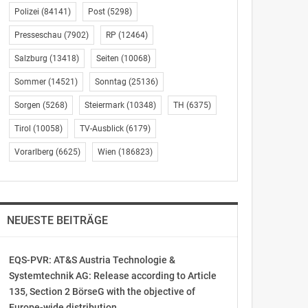
Polizei
(84141)
Post
(5298)
Presseschau
(7902)
RP
(12464)
Salzburg
(13418)
Seiten
(10068)
Sommer
(14521)
Sonntag
(25136)
Sorgen
(5268)
Steiermark
(10348)
TH
(6375)
Tirol
(10058)
TV-Ausblick
(6179)
Vorarlberg
(6625)
Wien
(186823)
NEUESTE BEITRÄGE
EQS-PVR: AT&S Austria Technologie &
Systemtechnik AG: Release according to Article
135, Section 2 BörseG with the objective of
Europe-wide distribution