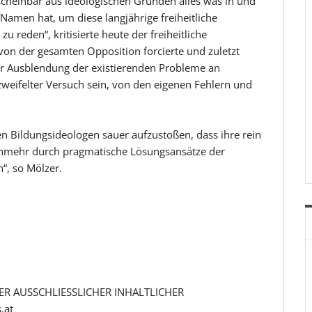
 scheinbar aus ideologischen Gründen alles was in und
amen hat, um diese langjährige freiheitliche
 reden“, kritisierte heute der freiheitliche
on der gesamten Opposition forcierte und zuletzt
nter Ausblendung der existierenden Probleme an
zweifelter Versuch sein, von den eigenen Fehlern und
ten Bildungsideologen sauer aufzustoßen, dass ihre rein
nunmehr durch pragmatische Lösungsansätze der
“, so Mölzer.
R AUSSCHLIESSLICHER INHALTLICHER
.at