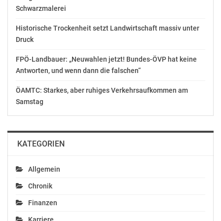
Schwarzmalerei
Historische Trockenheit setzt Landwirtschaft massiv unter
Druck
Ähnliche Beiträge
FPÖ-Landbauer: „Neuwahlen jetzt! Bundes-ÖVP hat keine
Antworten, und wenn dann die falschen“
ÖAMTC: Starkes, aber ruhiges Verkehrsaufkommen am
Samstag
Lipizzanergala am
Zum 13. Mal:
Heldenberg feiert
Lipizzanergala am
heuer ihr zehnjähriges
Heldenberg
KATEGORIEN
Jubiläum
Juli 3, 2022
April 25, 2018
In "Kultur"
In "Kultur"
Allgemein
Chronik
Finanzen
Karriere