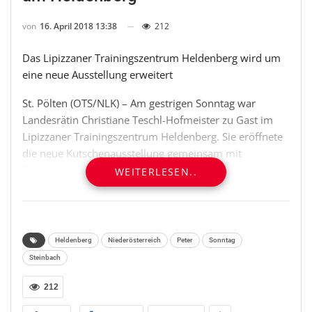
von
16. April 2018 13:38
212
Das Lipizzaner Trainingszentrum Heldenberg wird um
eine neue Ausstellung erweitert
St. Pölten (OTS/NLK) – Am gestrigen Sonntag war
Landesrätin Christiane Teschl-Hofmeister zu Gast im
Lipizzaner Trainingszentrum Heldenberg. Sie eröffnete
die neue Kutschenausstellung gemeinsam mit
Bürgermeister Peter Steinbach und dem
WEITERLESEN..
Geschäftsführer der Spanischen Hofreitschule Erwin
Klissenbauer.
„Heldenberg ist ein beliebtes Ausflugsziel für Menschen
Heldenberg
Niederösterreich
Peter
Sonntag
weit über die Landesgrenzen hinaus. Die berühmten
Steinbach
weißen Pferde der Spanischen Hofreitschule sind ein
wichtiger Grund dafür. Es freut mich, dass diese
212
Ausstellung nun erweitert wurde. Diese Aufwertung