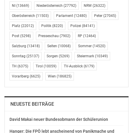
NI
(13669)
Niederösterreich
(27792)
NRW
(26322)
Nähere Informationen: Büro LR Teschl-Hofmeister,
Oberösterreich
(11503)
Parlament
(12480)
Peter
(27045)
Mag. (FH) Dieter Kraus, Telefon 02742/9005-12655, E-
Platz
(22012)
Politik
(8220)
Polizei
(84141)
Mail dieter.kraus@noel.gv.at.
Post
(5298)
Presseschau
(7902)
RP
(12464)
Amt der Niederösterreichischen Landesregierung
Landesamtsdirektion – Pressedienst
Salzburg
(13418)
Seiten
(10068)
Sommer
(14520)
Anita Elsler, BA
Sonntag
(25137)
Sorgen
(5269)
Steiermark
(10349)
02742/9005-12163
TH
(6375)
Tirol
(10059)
TV-Ausblick
(6179)
presse@noel.gv.at
www.noe.gv.at/presse
Vorarlberg
(6625)
Wien
(186825)
OTS-ORIGINALTEXT PRESSEAUSSENDUNG UNTER
AUSSCHLIESSLICHER INHALTLICHER VERANTWORTUNG
DES AUSSENDERS. www.ots.at
NEUESTE BEITRÄGE
© Copyright APA-OTS Originaltext-Service GmbH und
der jeweilige Aussender
David Makai neuer Bundesobmann der Schülerunion
Gefällt mir:
Hanger: Die FPÖ lebt anscheinend von Panikmache und