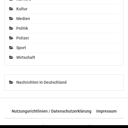
Lipizzanergestüt Piber:
Kultur
Spatenstich für neue
Heulagerhalle
Medien
Juli 29, 2024
In "Wirtschaft"
Politik
Polizei
Sport
Wirtschaft
Nachrichten In Deutschland
Nutzungsrichtlinien / Datenschutzerklärung
Impressum
© 2026 - TOP News Österreich - Nachrichten aus Österreich und der