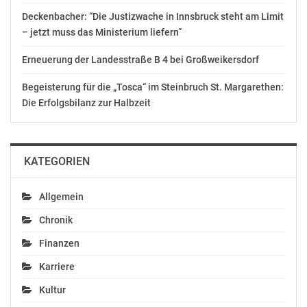
zum 30. Dezember.
Deckenbacher: “Die Justizwache in Innsbruck steht am Limit
– jetzt muss das Ministerium liefern”
http://www.alplm.org
Erneuerung der Landesstraße B 4 bei Großweikersdorf
Deborah Theis, Christine Hobler
Fremdenverkehrsbüro Illinois
Begeisterung für die „Tosca“ im Steinbruch St. Margarethen:
c/o Wiechmann Tourism Service GmbH
Die Erfolgsbilanz zur Halbzeit
Scheidswaldstrasse 73
60385 Frankfurt
Tel: (069) 25538-280 Fax: (069) 25538-100
KATEGORIEN
E-Mail: illinois@wiechmann.de
Internet: www.enjoyillinois.de
Allgemein
Chronik
OTS-ORIGINALTEXT PRESSEAUSSENDUNG UNTER
AUSSCHLIESSLICHER INHALTLICHER VERANTWORTUNG
Finanzen
DES AUSSENDERS. www.ots.at
Karriere
© Copyright APA-OTS Originaltext-Service GmbH und
Kultur
der jeweilige Aussender