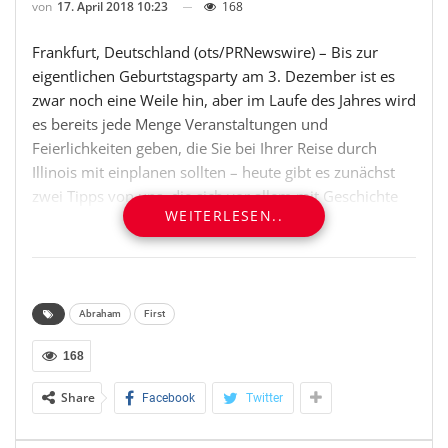
von
17. April 2018 10:23
168
Frankfurt, Deutschland (ots/PRNewswire) – Bis zur
eigentlichen Geburtstagsparty am 3. Dezember ist es
zwar noch eine Weile hin, aber im Laufe des Jahres wird
es bereits jede Menge Veranstaltungen und
Feierlichkeiten geben, die Sie bei Ihrer Reise durch
Illinois mit einplanen sollten – heute gibt es zunächst
zwei Tipps von uns, die sich vor allem mit Geschichte
WEITERLESEN..
und Politik auseinandersetzen.
Illinois bietet seinen Besuchern zahlreiche
Möglichkeiten, sich auf die Spuren von Abraham
Lincoln zu begeben. Unterhaltsam und lehrreich
Abraham
First
zugleich ist das Abraham Lincoln Presidential Library
168
and Museum in Springfield. In dem Komplex wird das
Leben des 16. US-Präsidenten eindrucksvoll dargestellt.
Share
Facebook
Twitter
Man betritt sein Geburtshaus, lernt vieles über seine
Zeit in Springfield, erlebt ihn bei politischen Debatten