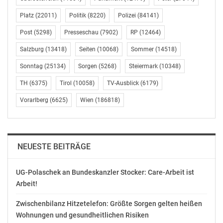
Platz
(22011)
Politik
(8220)
Polizei
(84141)
Die Artefakte stammen allesamt aus privaten
Sammlungen und Instituten, wie zum Beispiel der U.S.
Post
(5298)
Presseschau
(7902)
RP
(12464)
Grant State Historic Site, der Ronald Reagan
Salzburg
(13418)
Seiten
(10068)
Sommer
(14518)
Presidential Library, der Barack Obama Presidential
Sonntag
(25134)
Sorgen
(5268)
Steiermark
(10348)
Library, der National Portrait Gallery oder dem Chicago
History Museum. Die Ausstellung wird bis Ende 2018
TH
(6375)
Tirol
(10058)
TV-Ausblick
(6179)
im Abraham Lincoln Presidential Library and Museum
Vorarlberg
(6625)
Wien
(186818)
zu sehen sein und ist definitiv einen Besuch wert.
Museumsdirektor Alan Lowe betont, dass „Illinois
entscheidend dazu beigetragen hat, diese vier
Persönlichkeiten zu formen, und ebenso umgekehrt:
NEUESTE BEITRÄGE
Illinois und die ganze USA wären ohne sie nicht das,
was sie heute sind.“
UG-Polaschek an Bundeskanzler Stocker: Care-Arbeit ist
Arbeit!
Das mit Hilfe moderner Medien interaktiv gestaltete
Museum ist täglich von 9 bis 17 Uhr geöffnet. Die
Zwischenbilanz Hitzetelefon: Größte Sorgen gelten heißen
Ausstellung „From Illinois to the White House“ läuft bis
Wohnungen und gesundheitlichen Risiken