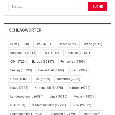
und Nutzer erreichen.
„In der digitalen Welt von heute sind Suchmaschinen
unverzichtbar, um mit bestehenden und potenziellen
Kunden zu kommunizieren und Produkte zu verkaufen.
SCHLAGWÖRTER
Denn wozu erstellt man hochwertige, digitale Inhalte,
wenn niemand darauf achtet, was passiert, nachdem
Beim
(18500)
Bild
(16101)
Boden
(8751)
Brand
(9612)
man auf „Veröffentlichen“ geklickt hat? Aus diesem
Burgenland
(7813)
BW
(16242)
Christian
(20431)
Grund ist ein intelligenter SEO-Ansatz ebenso wichtig
wie die Entwicklung guter Inhalte“, so Morten Ebbesen,
City
(5725)
Europa
(39807)
Fernsehen
(9505)
CEO von Siteimprove.
Freitag
(33233)
Gesundheit
(6104)
Graz
(9934)
Im vergangenen Jahrzehnt haben Suchmaschinen
Haus
(16809)
HE
(6509)
Innsbruck
(7225)
unsere Denkweise, unser Verhalten und unsere
Klaus
(7375)
Kriminalität
(84375)
Kärnten
(9712)
Meinungsbildung auf fundamentale Weise verändert.
Heute führen 81% der Verbraucher vor dem Kauf eines
Landesregierung
(6584)
Linz
(10715)
Medien
(9837)
Produkts online Produktsuchen und -vergleiche aus. Im
NI
(13669)
Niederösterreich
(27791)
NRW
(26322)
B2B-Kontext liegt der Wert sogar bei 94%.
Oberösterreich
(11503)
Parlament
(12479)
Peter
(27045)