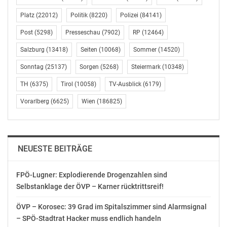
Unternehmen wissen, dass sie dort präsent sein
müssen, wo potenzielle Kunden suchen. Doch nur in
Platz
(22012)
Politik
(8220)
Polizei
(84141)
einer Suchmaschine indexiert zu sein, ist nicht genug.
Post
(5298)
Presseschau
(7902)
RP
(12464)
„Es heißt, der beste Ort, um eine Leiche zu verstecken,
Salzburg
(13418)
Seiten
(10068)
Sommer
(14520)
sei Seite 2 von Google. Denn die Seite mit den ersten
Sonntag
(25137)
Sorgen
(5268)
Steiermark
(10348)
10 Suchergebnissen erhält 95 % des Traffics. Wenn Sie
TH
(6375)
Tirol
(10058)
TV-Ausblick
(6179)
also nicht auf der ersten Seite aufgeführt sind, besteht
die Gefahr, dass Sie für einige Menschen gar nicht
Vorarlberg
(6625)
Wien
(186825)
wirklich existieren“, meint Morten Ebbesen und ergänzt:
„Dies zu beheben, ist nicht einfach: Suchalgorithmen
und -regeln ändern sich ständig und der Wettbewerb
um Aufmerksamkeit ist äußerst intensiv. Darüber
NEUESTE BEITRÄGE
hinaus arbeiten Teams häufig sehr kontraproduktiv -
einfach, weil die linke Hand nicht weiß, was die Rechte
FPÖ-Lugner: Explodierende Drogenzahlen sind
tut. Mit Siteimprove SEO widmen wir uns diesen
Selbstanklage der ÖVP – Karner rücktrittsreif!
Problemen, indem wir sie für Digitalteams aller Größen
ÖVP – Korosec: 39 Grad im Spitalszimmer sind Alarmsignal
und aus allen Bereichen verständlich und überschaubar
– SPÖ-Stadtrat Hacker muss endlich handeln
machen.“