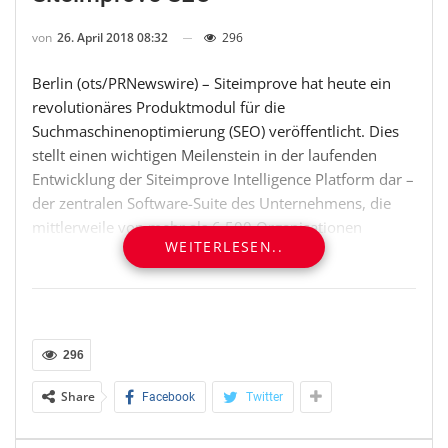
von
26. April 2018 08:32
296
Berlin (ots/PRNewswire) – Siteimprove hat heute ein
revolutionäres Produktmodul für die
Suchmaschinenoptimierung (SEO) veröffentlicht. Dies
stellt einen wichtigen Meilenstein in der laufenden
Entwicklung der Siteimprove Intelligence Platform dar –
der zentralen Software-Suite des Unternehmens, die
mittlerweile von mehr als 6.500 Organisationen
WEITERLESEN..
weltweit für die Verwaltung von Websites verwendet
wird.
Siteimprove SEO bietet Unternehmen und
Organisationen einen besser strukturierten SEO-Ansatz.
296
Digitalmanager und ihre Teams können somit einfacher
die wichtige und sehr komplexe Herausforderung, die
Share
Facebook
Twitter
die SEO darstellt, meistern und so die Online-
Sichtbarkeit stärken sowie weitere potenzielle Kunden