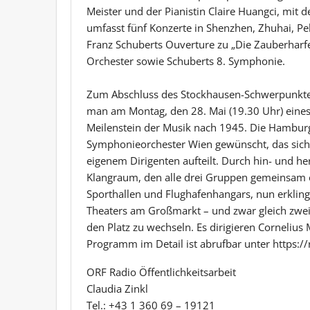
Meister und der Pianistin Claire Huangci, mit d
umfasst fünf Konzerte in Shenzhen, Zhuhai, 
Franz Schuberts Ouverture zu „Die Zauberharfe“
Orchester sowie Schuberts 8. Symphonie.
Zum Abschluss des Stockhausen-Schwerpunktes
man am Montag, den 28. Mai (19.30 Uhr) eines 
Meilenstein der Musik nach 1945. Die Hamburg
Symphonieorchester Wien gewünscht, das sich f
eigenem Dirigenten aufteilt. Durch hin- und h
Klangraum, den alle drei Gruppen gemeinsam er
Sporthallen und Flughafenhangars, nun erklin
Theaters am Großmarkt – und zwar gleich zweim
den Platz zu wechseln. Es dirigieren Corneliu
Programm im Detail ist abrufbar unter https://r
ORF Radio Öffentlichkeitsarbeit
Claudia Zinkl
Tel.: +43 1 360 69 – 19121