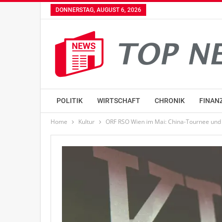
DONNERSTAG, AUGUST 6, 2026
POLITIK
WIRTSCHAFT
CHRONIK
FINAN
Home
Kultur
ORF RSO Wien im Mai: China-Tournee und