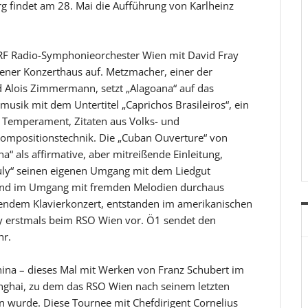
g findet am 28. Mai die Aufführung von Karlheinz
 ORF Radio-Symphonieorchester Wien mit David Fray
iener Konzerthaus auf. Metzmacher, einer der
nd Alois Zimmermann, setzt „Alagoana“ auf das
usik mit dem Untertitel „Caprichos Brasileiros“, ein
 Temperament, Zitaten aus Volks- und
ompositionstechnik. Die „Cuban Ouverture“ von
“ als affirmative, aber mitreißende Einleitung,
July“ seinen eigenen Umgang mit dem Liedgut
ind im Umgang mit fremden Melodien durchaus
rendem Klavierkonzert, entstanden im amerikanischen
Fray erstmals beim RSO Wien vor. Ö1 sendet den
hr.
China – dieses Mal mit Werken von Franz Schubert im
hanghai, zu dem das RSO Wien nach seinem letzten
n wurde. Diese Tournee mit Chefdirigent Cornelius