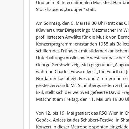
Und beim 3. Internationalen Musikfest Hambur
Stockhausens „Gruppen“ statt.
Am Sonntag, den 6. Mai (19.30 Uhr) tritt das
(Klavier) unter Dirigent Ingo Metzmacher im W
profiliertesten Anwälte für die Musik von Ber
Konzertprogramm: entstanden 1955 als Ballettm
schillerndes Frühwerk mit südamerikanischem
Unterhaltungsmusik sowie westeuropäischer K
George Gershwin zeigt sich gegenüber „Alagoana
während Charles Edward Ives‘ „The Fourth of 
Nordamerikas pflegt. Ives und Zimmermann s
geistesverwandt. Mit Schönbergs selten zu hö
Exil, stellt sich der weltweit gefeierte David 
Mitschnitt am Freitag, den 11. Mai um 19.30 U
Von 12. bis 19. Mai gastiert das RSO Wien in 
Gepäck. Anlass ist das Schubert-Festival in S
Konzert in dieser Metropole spontan eingelade