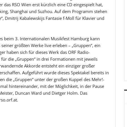
er das RSO Wien erst kürzlich eine CD eingespielt hat,
Peking, Shanghai und Suzhou. Auf dem Programm stehen
, Dmitrij Kabalewskijs Fantasie f-Moll für Klavier und
 beim 3. Internationalen Musikfest Hamburg kann
seiner größten Werke live erleben – „Gruppen“, ein
er haben sich für dieses Werk das ORF Radio-
ür die „Gruppen“ in drei Formationen mit jeweils
erwandernde Akkorde entsteht ein einziger großer
schaffen. Aufgeführt wurde dieses Spektakel bereits in
gen die „Gruppen“ unter der großen Kuppel des Mehr!-
al hintereinander, mit der Möglichkeit, in der Pause
s Meister, Duncan Ward und Dietger Holm. Das
so.orf.at.