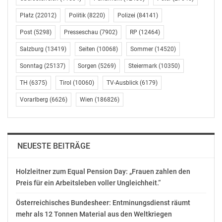
Maßnahmen bewusstwerden. Die Antwort auf Armut
Platz
(22012)
Politik
(8220)
Polizei
(84141)
darf nicht eine weitere Zertrümmerung des Sozialstaats
sein!“
Post
(5298)
Presseschau
(7902)
RP
(12464)
Salzburg
(13419)
Seiten
(10068)
Sommer
(14520)
Verfestigung von Armutslagen
Sonntag
(25137)
Sorgen
(5269)
Steiermark
(10350)
4% der ÖsterreicherInnen sind von erheblicher
TH
(6375)
Tirol
(10060)
TV-Ausblick
(6179)
Deprivation betroffen, so Erich Fenninger weiter: „Wir
Vorarlberg
(6626)
Wien
(186826)
stellen fest, dass jene unter noch stärkeren Druck
kommen, die ohnehin schon unter sehr schlechten
Bedingungen leben mussten. Zusätzlich steigt die
Anzahl der Menschen, die von dauerhafter
NEUESTE BEITRÄGE
Armutsgefährdung, d.h. im letzten Jahr und in
mindestens zwei weiteren Jahren, betroffen sind.“
Holzleitner zum Equal Pension Day: „Frauen zahlen den
Preis für ein Arbeitsleben voller Ungleichheit.“
Während 2016 643.000 Menschen bzw. 8% von
dauerhafter Armut betroffen waren, sind es 2017
Österreichisches Bundesheer: Entminungsdienst räumt
730.000 bzw. 9%. Einen Rückgang verzeichnet mit rund
mehr als 12 Tonnen Material aus den Weltkriegen
1,15 Millionen oder 14% die zeitweilige Betroffenheit.