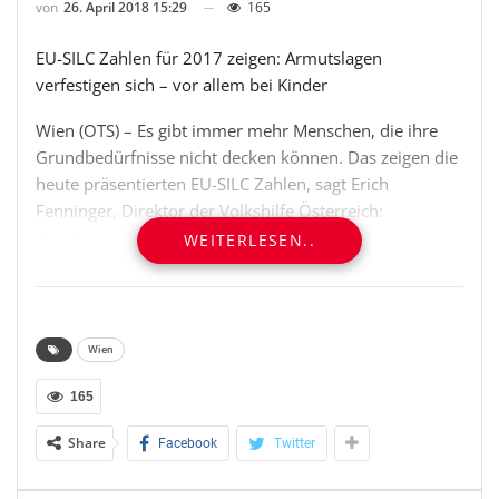
von
26. April 2018 15:29
165
EU-SILC Zahlen für 2017 zeigen: Armutslagen
verfestigen sich – vor allem bei Kinder
Wien (OTS) – Es gibt immer mehr Menschen, die ihre
Grundbedürfnisse nicht decken können. Das zeigen die
heute präsentierten EU-SILC Zahlen, sagt Erich
Fenninger, Direktor der Volkshilfe Österreich:
„Die Zahlen machen außerdem klar, dass es immer
WEITERLESEN..
mehr Kinder gibt, deren Lebensbedingungen sich
verschlechtert haben. Insbesondere gibt es noch mehr
Kinder, welchen gesunde, ausgeglichene Ernährung
verwehrt bleibt sowie neue Kleidung, wenn die alte
Wien
abgenutzt ist. Noch mehr Kinder, die in Haushalten
leben, welchen es finanziell nicht möglich ist,
165
unerwartete Ausgaben zu tätigen und welche mit
Share
Facebook
Twitter
Zahlungen im Rückstand sind.“