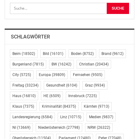
© Copyright APA-OTS Originaltext-Service GmbH und
der jeweilige Aussender
Gefällt mir:
SCHLAGWÖRTER
Beim
(18502)
Bild
(16101)
Boden
(8752)
Brand
(9612)
Burgenland
(7815)
BW
(16242)
Christian
(20434)
Ähnliche Beiträge
City
(5725)
Europa
(39809)
Fernsehen
(9505)
POL-MA: Mannheim-
POL-MR: Frau belästigt
Neckarstadt:
– Zeugen
Freitag
(33234)
Gesundheit
(6104)
Graz
(9934)
Personengruppe
gesucht;Positive Tests
belästigt in
und kein Ende in Sicht;
Haus
(16810)
HE
(6509)
Innsbruck
(7225)
Straßenbahn Frauen –
Marburg-Biedenkopf
Klaus
(7375)
Kriminalität
(84375)
Kärnten
(9713)
Mann wird an
(ots) - Frau belästigt -
Haltestelle von
Zeugen gesucht
Landesregierung
(6584)
Linz
(10715)
Medien
(9837)
Unbekanntem
Marburg: Mit
geschlagen – Zeugen
eindeutigen
NI
(13669)
Niederösterreich
(27798)
NRW
(26322)
gesucht!
Zungenbewegungen
Juli 24, 2020
Oberösterreich
(11504)
Parlament
(12480)
Peter
(27048)