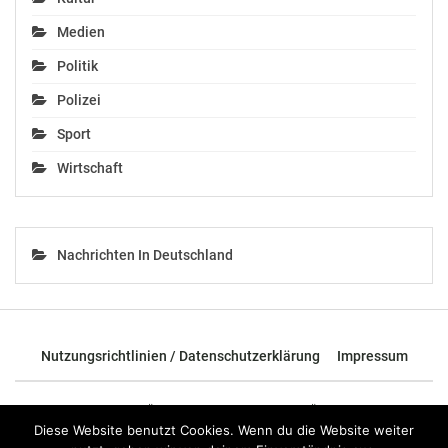
Medien
Politik
Polizei
Sport
Wirtschaft
Nachrichten In Deutschland
Nutzungsrichtlinien / Datenschutzerklärung
Impressum
© 2026 - TOP News Österreich - Nachrichten aus Österreich und der
ganzen Welt.
Diese Website benutzt Cookies. Wenn du die Website weiter