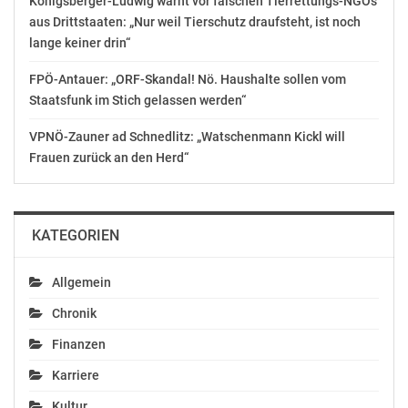
Königsberger-Ludwig warnt vor falschen Tierrettungs-NGOs
leistete der
aus Drittstaaten: „Nur weil Tierschutz draufsteht, ist noch
alkoholisierte Mann
Widerstand. Gegen
lange keiner drin“
19.50 Uhr ging der
erste Anruf über Notruf
FPÖ-Antauer: „ORF-Skandal! Nö. Haushalte sollen vom
bei der Polizei ein. Die
Staatsfunk im Stich gelassen werden“
Anruferin berichtete
von einem
VPNÖ-Zauner ad Schnedlitz: „Watschenmann Kickl will
aggressiven…
Frauen zurück an den Herd“
KATEGORIEN
Allgemein
Chronik
Finanzen
Karriere
Kultur