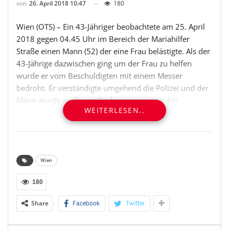
von
26. April 2018 10:47
180
Wien (OTS) – Ein 43-Jähriger beobachtete am 25. April
2018 gegen 04.45 Uhr im Bereich der Mariahilfer
Straße einen Mann (52) der eine Frau belästigte. Als der
43-Jährige dazwischen ging um der Frau zu helfen
wurde er vom Beschuldigten mit einem Messer
bedroht. Er verständigte umgehend die Polizei und der
Mann wurde noch vor Ort festgenommen. Ein
WEITERLESEN..
Klappmesser wurde sichergestellt.
Landespolizeidirektion Wien – Büro
Öffentlichkeitsarbeit
Pressesprecherin Irina STEIRER
Wien
+43 1 31310 72116
lpd-w-ref-pressestelle@polizei.gv.at
180
OTS-ORIGINALTEXT PRESSEAUSSENDUNG UNTER
Share
Facebook
Twitter
AUSSCHLIESSLICHER INHALTLICHER VERANTWORTUNG
DES AUSSENDERS. www.ots.at