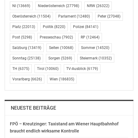
Aarhus Umsetzung nach Tirol und Salzburg jetzt auch in
NI
(13669)
Niederösterreich
(27798)
NRW
(26322)
Niederösterreich
Oberösterreich
(11504)
Parlament
(12480)
Peter
(27048)
Auch Thomas Alge, Chefjurist von ÖKOBÜRO begrüßt,
Platz
(22013)
Politik
(8220)
Polizei
(84141)
dass das Landesverwaltungsgericht Niederösterreich
die Rechte von Umweltschutzorganisationen anerkennt.
Post
(5298)
Presseschau
(7902)
RP
(12464)
Nach dem EuGH-Spruch vom Dezember 2017 im
Salzburg
(13419)
Seiten
(10068)
Sommer
(14520)
Zusammenhang mit dem Kraftwerk Tumpen im Tiroler
Ötztal und der Entscheidung des
Sonntag
(25138)
Sorgen
(5269)
Steiermark
(10352)
Verwaltungsgerichtshofs vom vergangenen März in
TH
(6375)
Tirol
(10060)
TV-Ausblick
(6179)
Sachen Luftreinhaltungsplan Salzburg wird nun ein
weiteres Bundesland in die Pflicht genommen, das
Vorarlberg
(6626)
Wien
(186835)
bereits vor 13 Jahren ratifizierte Aarhus-Abkommen in
nationales Recht umzusetzen. „Jetzt liegt es am
Gesetzgeber, klare Vorgaben zu machen und für
NEUESTE BEITRÄGE
Rechtssicherheit bei der Umsetzung der Aarhus-
Konvention in den Naturschutzgesetzen der
Bundesländer zu sorgen“, unterstreicht Alge.
FPÖ – Kreutzinger: Taxistand am Wiener Hauptbahnhof
braucht endlich wirksame Kontrolle