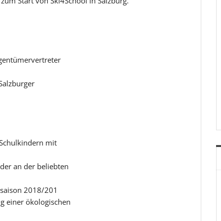
zum Start von Ski4School in Salzburg.
igentümervertreter
Salzburger
 Schulkindern mit
er an der beliebten
isaison 2018/201
ng einer ökologischen