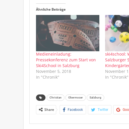
Ähnliche Beiträge
Medieneinladung:
ski4school: 
Pressekonferenz zum Start von
Salzburger 
Ski4School in Salzburg
Kindergärte
November 5, 2018
November 1
In "Chronik"
In "Chronik"
Christian
Obermoser
Salzburg
Share
Facebook
Twitter
Goo