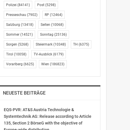
Polizei
(84141)
Post
(5298)
Presseschau
(7902)
RP
(12464)
Salzburg
(13418)
Seiten
(10068)
Sommer
(14521)
Sonntag
(25136)
Sorgen
(5268)
Steiermark
(10348)
TH
(6375)
Tirol
(10058)
TV-Ausblick
(6179)
Vorarlberg
(6625)
Wien
(186823)
NEUESTE BEITRÄGE
EQS-PVR: AT&S Austria Technologie &
Systemtechnik AG: Release according to Article
135, Section 2 BörseG with the objective of
Europe-wide distribution