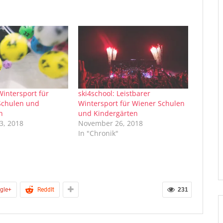
Wintersport für
ski4school: Leistbarer
Schulen und
Wintersport für Wiener Schulen
n
und Kindergärten
3, 2018
November 26, 2018
In "Chronik"
gle+
ReddIt
231