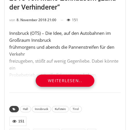
der Verhinderer“
von
8. November 2018 21:00
151
Innsbruck (OTS) – Die Idee, auf den Autobahnen im
Großraum Innsbruck
frühmorgens und abends die Pannenstreifen für den
Verkehr
freizugeben, stößt auf wenig Gegenliebe. Dabei könnte
ein
Probebetrieb wertvolle Erkenntnisse liefern.
WEITERLESEN..
Tirol steckt wieder einmal mitten in einer heftigen
Verkehrsdebatte.
Es geht um die simple Frage, ob die Asfinag künftig in
den Stauzonen
Hall
Innsbruck
Kufstein
Tirol
rund um Innsbruck zeitweise berechtigt sein soll, den
151
Pannenstreifen