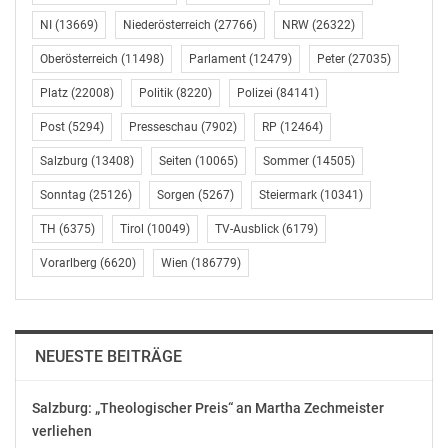
Verkehrsministerium
NI
(13669)
Niederösterreich
(27766)
NRW
(26322)
die Lust an einer Reform verloren zu haben. Wenn die
Tiroler lieber
Oberösterreich
(11498)
Parlament
(12479)
Peter
(27035)
im Stau stehen, sollen sie das halt tun, scheint der
Platz
(22008)
Politik
(8220)
Polizei
(84141)
Tenor dort zu
lauten. Im Wortsinn auf der Strecke bleiben die
Post
(5294)
Presseschau
(7902)
RP
(12464)
zahllosen Pendler und
Salzburg
(13408)
Seiten
(10065)
Sommer
(14505)
Berufskraftfahrer.
Sonntag
(25126)
Sorgen
(5267)
Steiermark
(10341)
Selbstverständlich gibt es auf lange Sicht ökologisch
verträglichere
TH
(6375)
Tirol
(10049)
TV-Ausblick
(6179)
Lösungen für dieses Problem als die zeitweise Öffnung
Vorarlberg
(6620)
Wien
(186779)
des
Pannenstreifens. Aber die Tatsache der täglichen
Staubildung beweist,
dass diese Lösungen entweder (noch) nicht existieren
NEUESTE BEITRÄGE
oder nicht
funktionieren. Bis das endlich so weit ist, könnte die
Salzburg: „Theologischer Preis“ an Martha Zechmeister
dritte Spur
verliehen
als Alternative dienen.