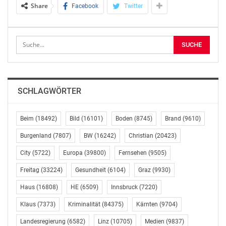
zu öffnen und den Verkehrsteilnehmern damit eine
Share
Facebook
Twitter
dritte Spur
anzubieten, um die derzeit alltägliche Bildung von
langen und
zeitraubenden Staus zu vermeiden. Was im
benachbarten Bayern seit
mehr als einem Jahrzehnt völlig klaglos funktioniert –
als Beispiel
SCHLAGWÖRTER
sei hier nur der Großraum München erwähnt –, lässt
hierzulande nicht
Beim
(18492)
Bild
(16101)
Boden
(8745)
Brand
(9610)
nur Ökoparteien auf die Barrikaden steigen. Auch die
Landes- und die
Burgenland
(7807)
BW
(16242)
Christian
(20423)
Innsbrucker Stadtregierung signalisieren alles andere
City
(5722)
Europa
(39800)
Fernsehen
(9505)
als Zustimmung
zu der Idee, die letztlich lediglich für mehr
Freitag
(33224)
Gesundheit
(6104)
Graz
(9930)
Verkehrsfluss sorgen
Haus
(16808)
HE
(6509)
Innsbruck
(7220)
soll. Mittlerweile scheint auch das dem Ansinnen der
Klaus
(7373)
Kriminalität
(84375)
Kärnten
(9704)
Asfinag
grundsätzlich aufgeschlossen gegenüberstehende
Landesregierung
(6582)
Linz
(10705)
Medien
(9837)