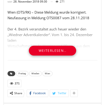
von
28. November 2018 09:30
271
Wien (OTS/RK) – Diese Meldung wurde korrigiert.
Neufassung in Meldung OTS0087 vom 28.11.2018
Der 4. Bezirk veranstaltet auch heuer wieder den
„Wiedner Adventkalender“. Vom 1. bis 24. Dezember
laden
Wirtschaftstreibende, Vereine und Pfarren aus dem
WEITERLESEN..
Bezirk zum
täglichen gegenseitigen Kennenlernen ein. Erstmals
bietet die neue
Bezirksvorsteherin der Wieden, Lea Halbwidl, im
Rahmen des Wiedner
Freitag
Wieden
Wien
Adventkalenders auch geführte „Adventtouren“ an, bei
271
denen sie mit
BezirksbewohnerInnen Grätzel erkunden und bei dort
Share
Facebook
Twitter
ansässigen
Geschäften Halt machen wird. Die erste Adventtour