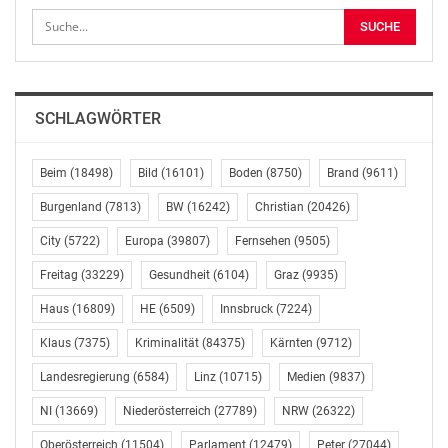
findet am Freitag,
7. Dezember, um 16 Uhr statt und startet beim
Engelbrunnen. Der
zweite Termin ist Freitag, der 14. Dezember, um 16
Uhr, Treffpunkt
SCHLAGWÖRTER
ist am Rilkeplatz. Der dritte und letzte Spaziergang ist
für den 21.
Beim
(18498)
Bild
(16101)
Boden
(8750)
Brand
(9611)
Dezember um 16 Uhr geplant. Startpunkt ist hier der
Ida-Margulies-Platz.
Burgenland
(7813)
BW
(16242)
Christian
(20426)
City
(5722)
Europa
(39807)
Fernsehen
(9505)
Für die Teilnahme ist eine Anmeldung im Büro der
Bezirksvorstehung
Freitag
(33229)
Gesundheit
(6104)
Graz
(9935)
erforderlich unter 01/4000-4111. Dort bzw. unter
Haus
(16809)
HE
(6509)
Innsbruck
(7224)
post@bv04.wien.gv.at
Klaus
(7375)
Kriminalität
(84375)
Kärnten
(9712)
erhalten sie mehr Informationen zum Wiedner
Adventkalender sowie zu
Landesregierung
(6584)
Linz
(10715)
Medien
(9837)
den Adventtouren.
NI
(13669)
Niederösterreich
(27789)
NRW
(26322)
(Schluss) red
Oberösterreich
(11504)
Parlament
(12479)
Peter
(27044)