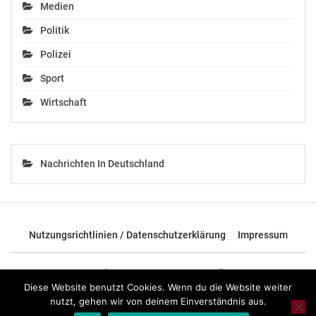
Dezember 20, 2019
Medien
In "Chronik"
Politik
Polizei
Sport
Wirtschaft
Nachrichten In Deutschland
Nutzungsrichtlinien / Datenschutzerklärung
Impressum
© 2026 - TOP News Österreich - Nachrichten aus Österreich und der
ganzen Welt.
Diese Website benutzt Cookies. Wenn du die Website weiter
nutzt, gehen wir von deinem Einverständnis aus.