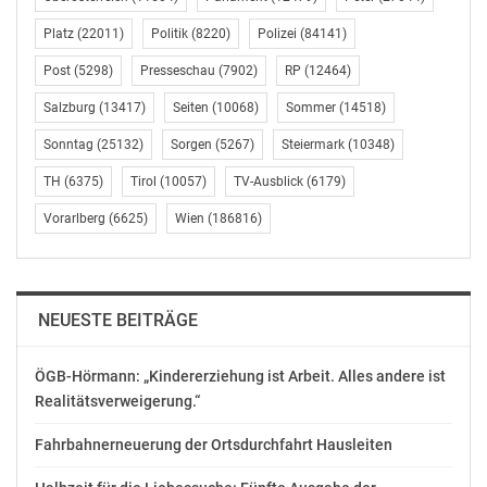
Platz
(22011)
Politik
(8220)
Polizei
(84141)
PID-Rathauskorrespondenz
Presse- und Informationsdienst der Stadt Wien (MA 53)
Post
(5298)
Presseschau
(7902)
RP
(12464)
Stadtredaktion, Diensthabende/r Redakteur/in
Salzburg
(13417)
Seiten
(10068)
Sommer
(14518)
01 4000-81081
dr@ma53.wien.gv.at
Sonntag
(25132)
Sorgen
(5267)
Steiermark
(10348)
www.wien.gv.at/presse
TH
(6375)
Tirol
(10057)
TV-Ausblick
(6179)
OTS-ORIGINALTEXT PRESSEAUSSENDUNG UNTER
Vorarlberg
(6625)
Wien
(186816)
AUSSCHLIESSLICHER INHALTLICHER VERANTWORTUNG
DES AUSSENDERS. www.ots.at
© Copyright APA-OTS Originaltext-Service GmbH und
der jeweilige Aussender
NEUESTE BEITRÄGE
Gefällt mir:
ÖGB-Hörmann: „Kindererziehung ist Arbeit. Alles andere ist
Realitätsverweigerung.“
Fahrbahnerneuerung der Ortsdurchfahrt Hausleiten