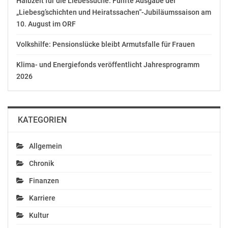
Halbzeit für die Liebessuche: Fünfte Ausgabe der
Ähnliche Beiträge
„Liebesg’schichten und Heiratssachen“-Jubiläumssaison am
10. August im ORF
Volkshilfe: Pensionslücke bleibt Armutsfalle für Frauen
Klima- und Energiefonds veröffentlicht Jahresprogramm
Korrektur zu OTS0078:
„ORF Niederösterreich-
2026
Wieden: „Adventtouren“
Adventkalender“ab 1.
mit BVin Lea Halbwidl
Dezember 2018 mit
November 28, 2018
Chören aus allen
In "Chronik"
Landesteilen
KATEGORIEN
November 28, 2018
In "Chronik"
Allgemein
Chronik
Finanzen
„Musik-Adventkalender“
Karriere
in den Bezirken bis
Kultur
Montag