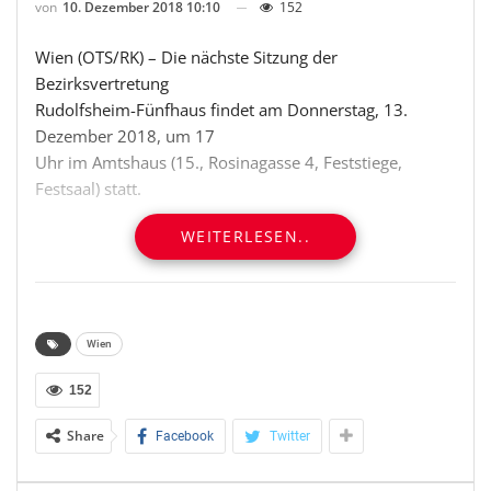
von
10. Dezember 2018 10:10
152
Wien (OTS/RK) – Die nächste Sitzung der
Bezirksvertretung
Rudolfsheim-Fünfhaus findet am Donnerstag, 13.
Dezember 2018, um 17
Uhr im Amtshaus (15., Rosinagasse 4, Feststiege,
Festsaal) statt.
WEITERLESEN..
Die Sitzung wird via Livestream übertragen:
https://bit.ly/2RvOwUF
Weitere Informationen erteilt das Büro der
Bezirksvorstehung für
Wien
den 15. Bezirk, Tel.: 01/4000-15111 bzw. E-Mail:
152
post@bv15.wien.gv.at
Share
Facebook
Twitter
(Schluss) red