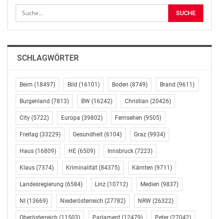
Sitzung der Bezirksvertretung Rudolfsheim-Fünfhaus
Datum: 13.12.2018, um 17:00 Uhr
Ort: Amtshaus Rudolfsheim-Fünfhaus Feststiege,
Festsaal
SCHLAGWÖRTER
Rosinagasse 4, 1150 Wien
PID-Rathauskorrespondenz
Beim
(18497)
Bild
(16101)
Boden
(8749)
Brand
(9611)
Presse- und Informationsdienst der Stadt Wien (MA 53)
Burgenland
(7813)
BW
(16242)
Christian
(20426)
Stadtredaktion, Diensthabende/r Redakteur/in
City
(5722)
Europa
(39802)
Fernsehen
(9505)
01 4000-81081
dr@ma53.wien.gv.at
Freitag
(33229)
Gesundheit
(6104)
Graz
(9934)
www.wien.gv.at/presse
Haus
(16809)
HE
(6509)
Innsbruck
(7223)
OTS-ORIGINALTEXT PRESSEAUSSENDUNG UNTER
Klaus
(7374)
Kriminalität
(84375)
Kärnten
(9711)
AUSSCHLIESSLICHER INHALTLICHER VERANTWORTUNG
Landesregierung
(6584)
Linz
(10712)
Medien
(9837)
DES AUSSENDERS. www.ots.at
© Copyright APA-OTS Originaltext-Service GmbH und
NI
(13669)
Niederösterreich
(27782)
NRW
(26322)
der jeweilige Aussender
Oberösterreich
(11503)
Parlament
(12479)
Peter
(27042)