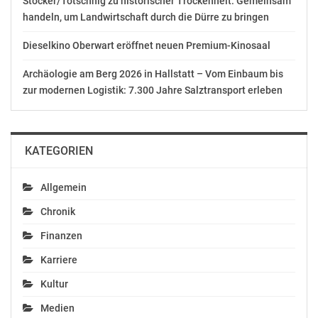
Stocker/Totschnig zu historischer Trockenheit: Gemeinsam
handeln, um Landwirtschaft durch die Dürre zu bringen
Sitzung der
Bezirksvertretung
Dieselkino Oberwart eröffnet neuen Premium-Kinosaal
Rudolfsheim-Fünfhaus
November 19, 2018
Archäologie am Berg 2026 in Hallstatt – Vom Einbaum bis
In "Politik"
zur modernen Logistik: 7.300 Jahre Salztransport erleben
KATEGORIEN
Allgemein
Chronik
Finanzen
Karriere
Kultur
Medien