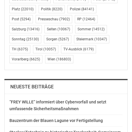
Gefällt mir:
Platz
(22010)
Politik
(8220)
Polizei
(84141)
Post
(5294)
Presseschau
(7902)
RP
(12464)
Salzburg
(13416)
Seiten
(10067)
Sommer
(14512)
Sonntag
(25130)
Sorgen
(5267)
Steiermark
(10347)
Ähnliche Beiträge
TH
(6375)
Tirol
(10057)
TV-Ausblick
(6179)
Vorarlberg
(6625)
Wien
(186803)
Sitzung der
Sitzung der
NEUESTE BEITRÄGE
Bezirksvertretung
Bezirksvertretung
Rudolfsheim-Fünfhaus
Rudolfsheim-Fünfhaus
Juni 3, 2019
April 23, 2018
“FREY WILLE“ informiert über Cybervorfall und setzt
In "Politik"
In "Politik"
umfassende Sicherheitsmaßnahmen
Bauzentrum der Blauen Lagune vor Fertigstellung