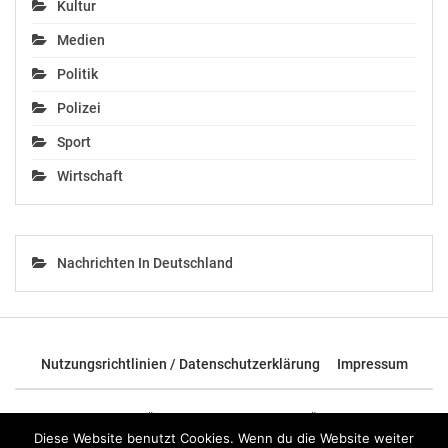
Kultur
Medien
Politik
Polizei
Sport
Wirtschaft
Nachrichten In Deutschland
Nutzungsrichtlinien / Datenschutzerklärung
Impressum
© 2026 - TOP News Österreich - Nachrichten aus Österreich und der
ganzen Welt.
Diese Website benutzt Cookies. Wenn du die Website weiter