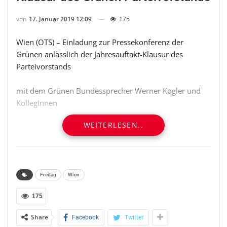
von
17. Januar 2019 12:09
175
Wien (OTS) – Einladung zur Pressekonferenz der
Grünen anlässlich der Jahresauftakt-Klausur des
Parteivorstands
mit dem Grünen Bundessprecher Werner Kogler und
KollegInnen
WEITERLESEN..
Ort: Town Town, Würtzlerstrasse 3/3, 1030 Wien
Büro Wiener Grüne/Grüne Bundespartei
Zeit: Freitag, 9.30 Uhr, 18.1.2019
Freitag
Wien
Die VertreterInnen der Medien sind herzlich
175
willkommen.
Share
Facebook
Twitter
PK Kogler anl. Grüne Jahresauftakt-Klausur