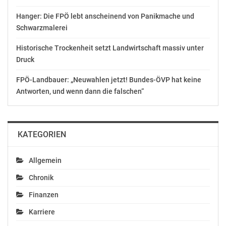
Hanger: Die FPÖ lebt anscheinend von Panikmache und
Schwarzmalerei
AVISO: Morgen, 22.05.,
10.30h, Grüne PK –
Historische Trockenheit setzt Landwirtschaft massiv unter
Saubere
Druck
Wahlkampffinanzierung
und Aktuelles mit
FPÖ-Landbauer: „Neuwahlen jetzt! Bundes-ÖVP hat keine
Werner Kogler
Antworten, und wenn dann die falschen“
Mai 21, 2019
In "Politik"
KATEGORIEN
Allgemein
Chronik
Finanzen
Karriere