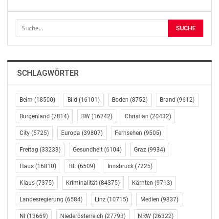
Datum: 18.1.2019, um 09:30 Uhr
Ort: Town Town Büro der Wiener Grünen/Grüne
Bundespartei
Würtzlerstraße 3/3, 1030 Wien
SCHLAGWÖRTER
Die Grünen
Gabi Zornig
Beim
(18500)
Bild
(16101)
Boden
(8752)
Brand
(9612)
0664 8317486
Burgenland
(7814)
BW
(16242)
Christian
(20432)
presse@gruene.at
City
(5725)
Europa
(39807)
Fernsehen
(9505)
OTS-ORIGINALTEXT PRESSEAUSSENDUNG UNTER
Freitag
(33233)
Gesundheit
(6104)
Graz
(9934)
AUSSCHLIESSLICHER INHALTLICHER VERANTWORTUNG
DES AUSSENDERS. www.ots.at
Haus
(16810)
HE
(6509)
Innsbruck
(7225)
© Copyright APA-OTS Originaltext-Service GmbH und
Klaus
(7375)
Kriminalität
(84375)
Kärnten
(9713)
der jeweilige Aussender
Landesregierung
(6584)
Linz
(10715)
Medien
(9837)
Gefällt mir:
NI
(13669)
Niederösterreich
(27793)
NRW
(26322)