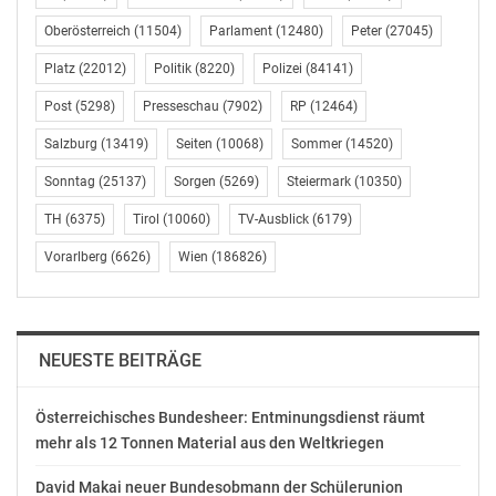
Oberösterreich
(11504)
Parlament
(12480)
Peter
(27045)
Platz
(22012)
Politik
(8220)
Polizei
(84141)
Post
(5298)
Presseschau
(7902)
RP
(12464)
Ähnliche Beiträge
Salzburg
(13419)
Seiten
(10068)
Sommer
(14520)
Sonntag
(25137)
Sorgen
(5269)
Steiermark
(10350)
TH
(6375)
Tirol
(10060)
TV-Ausblick
(6179)
Vorarlberg
(6626)
Wien
(186826)
AVISO: Freitag, 18.1.,
AVISO, Freitag,
9.30 Uhr: PK Kogler anl.
22.02.2019, 10.30 Uhr –
der Jahresauftakt-
Grüne PK Kogler/Keller:
Klausur des Grünen
Präsentation des
Parteivorstands
gemeinsamen
NEUESTE BEITRÄGE
Januar 11, 2019
europäischen
In "Politik"
Wahlprogramms
Februar 21, 2019
Österreichisches Bundesheer: Entminungsdienst räumt
In "Politik"
mehr als 12 Tonnen Material aus den Weltkriegen
David Makai neuer Bundesobmann der Schülerunion