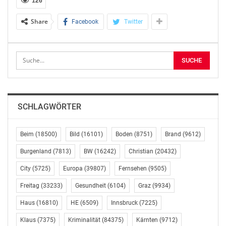
126
Grund der Mitteilungspflicht:
Share
Facebook
Twitter
Grund: Meldepflichtige Person ist eine juristische
Person in enger Beziehung zu einer Person mit
Führungsaufgaben
Vor- und Zuname: Antony William Paul Sage
Funktion: Vorsitzender des Aufsichtsrats
SCHLAGWÖRTER
——————————————————————————–
Beim
(18500)
Bild
(16101)
Boden
(8751)
Brand
(9612)
Angaben zum Emittenten:
Burgenland
(7813)
BW
(16242)
Christian
(20432)
Name: European Lithium Limited
City
(5725)
Europa
(39807)
Fernsehen
(9505)
——————————————————————————–
Freitag
(33233)
Gesundheit
(6104)
Graz
(9934)
Haus
(16810)
HE
(6509)
Innsbruck
(7225)
Angaben zum Geschäft:
Klaus
(7375)
Kriminalität
(84375)
Kärnten
(9712)