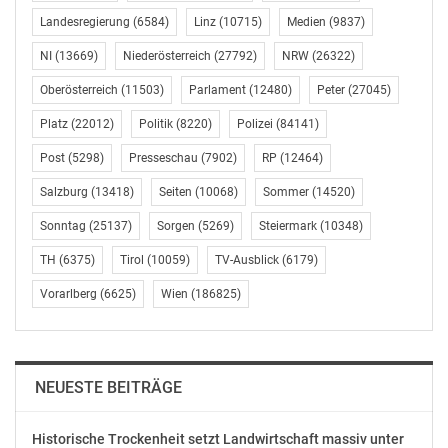
ISIN: AU000000EUR7
Landesregierung
(6584)
Linz
(10715)
Medien
(9837)
Beschreibung des Finanzinstruments: Voll eingezahlte
NI
(13669)
Niederösterreich
(27792)
NRW
(26322)
Stammaktien Geschäftsart: Kauf
Datum: 22.01.2019; UTC+01:00
Oberösterreich
(11503)
Parlament
(12480)
Peter
(27045)
Handelsplatz: Außerbörsliches Geschäft
Platz
(22012)
Politik
(8220)
Polizei
(84141)
Währung: Euro
Post
(5298)
Presseschau
(7902)
RP
(12464)
Preis Volumen
Salzburg
(13418)
Seiten
(10068)
Sommer
(14520)
AUD 0,085 2.000.000
Sonntag
(25137)
Sorgen
(5269)
Steiermark
(10348)
Gesamtvolumen: 2.000.000
TH
(6375)
Tirol
(10059)
TV-Ausblick
(6179)
Gesamtpreis: AUD 170,000
Vorarlberg
(6625)
Wien
(186825)
Durchschnittspreis: AUD 0,085
ISIN: AU000000EUR7
Beschreibung des Finanzinstruments: Voll eingezahlte
NEUESTE BEITRÄGE
Stammaktien Geschäftsart: Kauf
Datum: 23.01.2019; UTC+01:00
Historische Trockenheit setzt Landwirtschaft massiv unter