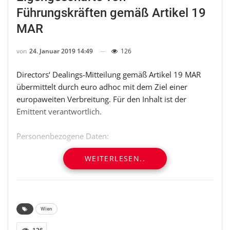
Führungskräften gemäß Artikel 19
MAR
von
24. Januar 2019 14:49
126
Directors‘ Dealings-Mitteilung gemäß Artikel 19 MAR
übermittelt durch euro adhoc mit dem Ziel einer
europaweiten Verbreitung. Für den Inhalt ist der
Emittent verantwortlich.
Personenbezogene Daten:
WEITERLESEN..
Mitteilungspflichtige Person:
Name: Antony William Paul Sage as trustee of the EGAS
Superannuation Fund (Juristische Person)
Wien
——————————————————————————–