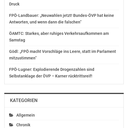
Handelsplatz: Außerbörsliches Geschäft
Druck
Währung: Euro
FPÖ-Landbauer: „Neuwahlen jetzt! Bundes-ÖVP hat keine
Preis Volumen
Antworten, und wenn dann die falschen“
AUD 0,085 2.000.000
ÖAMTC: Starkes, aber ruhiges Verkehrsaufkommen am
Samstag
Gesamtvolumen: 2.000.000
Gesamtpreis: AUD 170.000
Gödl: „FPÖ macht Vorschläge ins Leere, statt im Parlament
Durchschnittspreis: AUD 0,085
mitzustimmen“
——————————————————————————–
FPÖ-Lugner: Explodierende Drogenzahlen sind
Selbstanklage der ÖVP – Karner rücktrittsreif!
Ende der Mitteilung euro adhoc
Emittent: European Lithium Limited
KATEGORIEN
32 Harrogate Street
A-WA6007 West Leederville
Allgemein
Telefon:
FAX:
Chronik