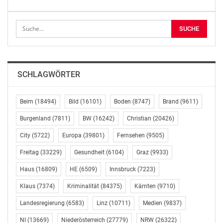
Gefällt mir:
Ähnliche Beiträge
SCHLAGWÖRTER
Beim
(18494)
Bild
(16101)
Boden
(8747)
Brand
(9611)
Burgenland
(7811)
BW
(16242)
Christian
(20426)
Staatssekretärin
Europaministerin
Karoline Edtstadler
Karoline Edtstadler
City
(5722)
Europa
(39801)
Fernsehen
(9505)
(ÖVP) im Ö1-„Journal zu
(ÖVP) im Ö1-„Journal zu
Freitag
(33229)
Gesundheit
(6104)
Graz
(9933)
Gast“ am 7.4.
Gast“ am 6.2.
April 6, 2018
Februar 5, 2021
Haus
(16809)
HE
(6509)
Innsbruck
(7223)
In "Politik"
In "Politik"
Klaus
(7374)
Kriminalität
(84375)
Kärnten
(9710)
Landesregierung
(6583)
Linz
(10711)
Medien
(9837)
NI
(13669)
Niederösterreich
(27779)
NRW
(26322)