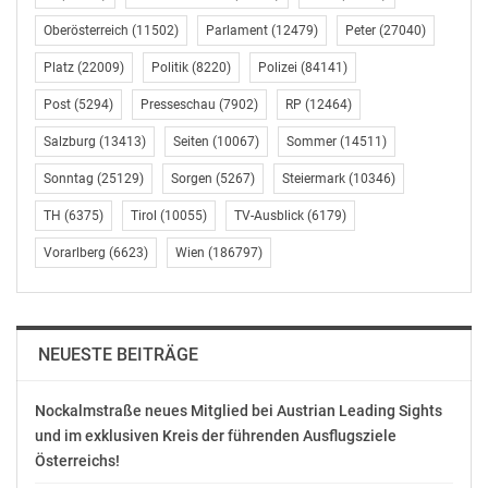
Oberösterreich
(11502)
Parlament
(12479)
Peter
(27040)
Verfassungs- und
Europaministerin
Platz
(22009)
Politik
(8220)
Polizei
(84141)
Karoline Edtstadler
(ÖVP) im Ö1-„Journal zu
Post
(5294)
Presseschau
(7902)
RP
(12464)
Gast“ am 7.10.
Oktober 6, 2023
Salzburg
(13413)
Seiten
(10067)
Sommer
(14511)
In "Medien"
Sonntag
(25129)
Sorgen
(5267)
Steiermark
(10346)
TH
(6375)
Tirol
(10055)
TV-Ausblick
(6179)
Vorarlberg
(6623)
Wien
(186797)
NEUESTE BEITRÄGE
Nockalmstraße neues Mitglied bei Austrian Leading Sights
und im exklusiven Kreis der führenden Ausflugsziele
Österreichs!