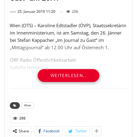
von
25. Januar 2019 11:20
206
Wien (OTS) – Karoline Edtstadler (ÖVP), Staatssekretärin
im Innenministerium, ist am Samstag, den 26. Jänner
bei Stefan Kappacher „Im Journal zu Gast“ im
„Mittagsjournal“ ab 12.00 Uhr auf Österreich 1.
ORF Radio Öffentlichkeitsarbeit
Isabella Henke
(01) 501 01/18050
WEITERLESEN..
isabella.henke@orf.at
OTS-ORIGINALTEXT PRESSEAUSSENDUNG UNTER
AUSSCHLIESSLICHER INHALTLICHER VERANTWORTUNG
Wien
DES AUSSENDERS. www.ots.at
© Copyright APA-OTS Originaltext-Service GmbH und
206
der jeweilige Aussender
Share
Facebook
Twitter