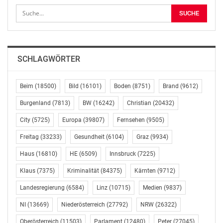
Auf Grund der aufgetretenen Risse in der Fahrbahn und
weil Gehsteige nicht in ausreichender Breite vorhanden
waren, entsprach die Landesstraße L 118 in diesem
Bereich nicht mehr den heutigen
Verkehrserfordernissen. Aus diesen Gründen haben der
SCHLAGWÖRTER
NÖ Straßendienst und die Stadtgemeinde
Klosterneuburg eine Fahrbahnerneuerung sowie eine
Verengung der L 118 mit Engstellenregelung durch eine
Beim
(18500)
Bild
(16101)
Boden
(8751)
Brand
(9612)
elektronische Gegenverkehrsanzeige beschlossen und
Burgenland
(7813)
BW
(16242)
Christian
(20432)
damit im betroffenen Bereich die Errichtung
City
(5725)
Europa
(39807)
Fernsehen
(9505)
ausreichend breiter Gehsteige möglich gemacht.
Freitag
(33233)
Gesundheit
(6104)
Graz
(9934)
Im Engstellenbereich wurde die gesamte
Haus
(16810)
HE
(6509)
Innsbruck
(7225)
Asphaltkonstruktion auf rund 100 Metern abgefräst
und nach der Umgestaltung wurden eine 18 Zentimeter
Klaus
(7375)
Kriminalität
(84375)
Kärnten
(9712)
starke Tragschicht und eine vier Zentimeter starke
Landesregierung
(6584)
Linz
(10715)
Medien
(9837)
Deckschicht eingebaut. Der restliche Bereich wurde vier
Zentimeter abgefräst und anschließend mit einer vier
NI
(13669)
Niederösterreich
(27792)
NRW
(26322)
Zentimeter starken bituminösen Deckschicht die neue
Oberösterreich
(11503)
Parlament
(12480)
Peter
(27045)