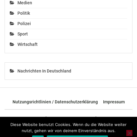
Medien
OTS-ORIGINALTEXT PRESSEAUSSENDUNG UNTER
Politik
AUSSCHLIESSLICHER INHALTLICHER VERANTWORTUNG
Polizei
DES AUSSENDERS. www.ots.at
© Copyright APA-OTS Originaltext-Service GmbH und
Sport
der jeweilige Aussender
Wirtschaft
Gefällt mir:
Nachrichten In Deutschland
Ähnliche Beiträge
Nutzungsrichtlinien / Datenschutzerklärung
Impressum
© 2026 - TOP News Österreich - Nachrichten aus Österreich und der
ganzen Welt.
Diese Website benutzt Cookies. Wenn du die Website weiter
nutzt, gehen wir von deinem Einverständnis aus.
Neugestaltung der B 14
Erhöhung der