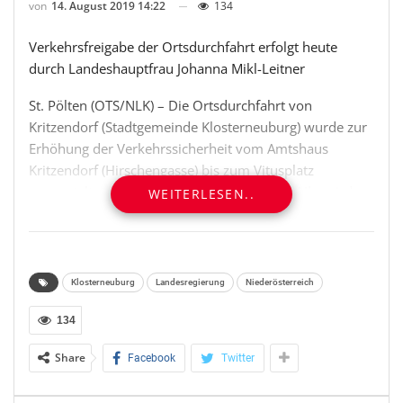
von
14. August 2019 14:22
134
Verkehrsfreigabe der Ortsdurchfahrt erfolgt heute
durch Landeshauptfrau Johanna Mikl-Leitner
St. Pölten (OTS/NLK) – Die Ortsdurchfahrt von
Kritzendorf (Stadtgemeinde Klosterneuburg) wurde zur
Erhöhung der Verkehrssicherheit vom Amtshaus
Kritzendorf (Hirschengasse) bis zum Vitusplatz
neugestaltet. Heute, Mittwoch, um etwa 19 Uhr wird
WEITERLESEN..
durch Landeshauptfrau Johanna Mikl-Leitner die
Landesstraße L 118 im Zuge der Ortsdurchfahrt
Kritzendorf offiziell für den Verkehr frei gegeben. Die
Arbeiten führte die Firma Pittel + Brausewetter aus
Klosterneuburg
Landesregierung
Niederösterreich
Tulln unter Totalsperre von Anfang Juni bis Mitte August
durch. Die Gesamtbaukosten von rund 383.000 Euro
134
werden vom Land Niederösterreich und der
Share
Facebook
Twitter
Stadtgemeinde Klosterneuburg getragen.