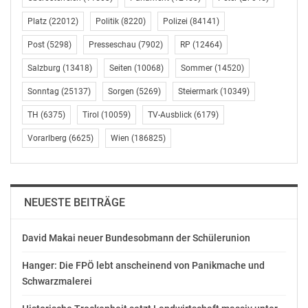
Fahrbahn wiederhergestellt.
Platz
(22012)
Politik
(8220)
Polizei
(84141)
Die Engstelle im Zuge der Neugestaltung wird mit einer
Post
(5298)
Presseschau
(7902)
RP
(12464)
wechselweisen Regelung ausgestattet, die heute um 18
Salzburg
(13418)
Seiten
(10068)
Sommer
(14520)
Uhr in Betrieb genommen und kontrolliert wird.
Hauseinfahrten werden ebenfalls mit Info-Signalen
Sonntag
(25137)
Sorgen
(5269)
Steiermark
(10349)
ausgestattet. Aufgrund der Verkehrsfrequenzen in der
TH
(6375)
Tirol
(10059)
TV-Ausblick
(6179)
Morgenspitzenzeit ist eine verkehrsabhängige Regelung
Vorarlberg
(6625)
Wien
(186825)
der Grünzeiten erforderlich. Für eine Verhinderung von
möglichen Stauerscheinungen mit der benachbarten
Druckknopfanlage an der Kreuzung der L 118 mit dem
Leander Köhlerweg sorgt eine elektronische
NEUESTE BEITRÄGE
Abstimmung mittels Sonden.
David Makai neuer Bundesobmann der Schülerunion
Auf Grund von Forcierungsmaßnahmen durch den NÖ
Straßendienst konnten die umfassenden Arbeiten in
Hanger: Die FPÖ lebt anscheinend von Panikmache und
Kritzendorf bereits diese Woche abgeschlossen werden,
Schwarzmalerei
fast 2,5 Wochen früher als angekündigt. Konkret wurde
am 12. August die Fahrbahn asphaltiert. Am 13. und