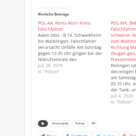
Ähnliche Beiträge
POL-AA: Rems-Murr-Kreis:
POL-MA: BAB
Falschfahrer
Falschfahre
Aalen (ots) - B 14, Schwaikheim
schweren Ve
bis Waiblingen: Falschfahrer
vom Walldor
verursacht Unfälle Am Sonntag
Richtung Ma
gegen 12:35 Uhr gingen bei der
Zeugen ges
Notrufzentrale des
Pressemittei
Polizeipräsidiums Aalen erste
Juli 28, 2019
Reilingen (o
Falschfahrermeldungen ein,
In "Polizei"
derzeitigen
wonach ein PKW offenbar an der
am Samstag
Anschlussstelle Schwaikheim
03.10 Uhr, e
auf der falschen Fahrbahn in
der Tank- u
Richtung Stuttgart aufgefahren
Hockenheim
Juli 4, 2020
sei. Der 28-jährige Fahrer eines
falsche Rich
In "Polizei"
schwarzen PKW Audi…
auf. Noch v
Autobahnkre
kollidierte 
Kriminalität
Polizei
RP
frontal mit 
entgegenko