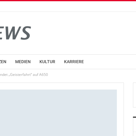
ZEN
MEDIEN
KULTUR
KARRIERE
det „Geisterfahrt“ auf A650