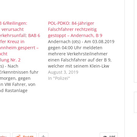
 6/Reilingen:
POL-PDKO: 84-jähriger
r verursacht
Falschfahrer rechtzeitig
rkehrsunfall; BAB 6
gestoppt – Andernach, B 9
fer Kreuz in
Andernach (ots) - Am 03.08.2019
nnheim gesperrt –
gegen 04:00 Uhr meldeten
ucht
mehrere Verkehrsteilnehmer
lung Nr. 2
einen Falschfahrer auf der B 9,
ts) - Nach
welcher mit seinem Klein-Lkw
 Erkenntnissen fuhr
auf der Richtungsfahrbahn
August 3, 2019
morgen, gegen
Koblenz, entgegengesetzt der
In "Polizei"
in VW Fahrer, von
Fahrtrichtung fuhr. Zunächst
nd Rastanlage
versuchte eine
-Ost kommend, in
Streifenwagenbesatzung der PI
tung auf die BAB 6
Andernach den Klein-Lkw in
or dem
Höhe der Kettiger Hangbrücke
uz Walldorf
mittels Anhaltesignal und
der Falschfahrer
Blaulicht zum Stoppen zu…
einem
mmenden, in