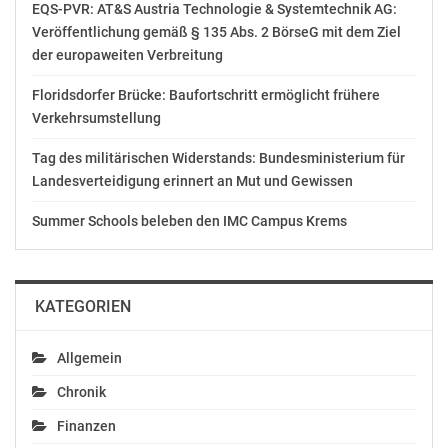
EQS-PVR: AT&S Austria Technologie & Systemtechnik AG:
https://instagram.com/ZDFmediathek
Veröffentlichung gemäß § 135 Abs. 2 BörseG mit dem Ziel
der europaweiten Verbreitung
https://twitter.com/ZDFpresse
Floridsdorfer Brücke: Baufortschritt ermöglicht frühere
Verkehrsumstellung
Pressekontakt:
Tag des militärischen Widerstands: Bundesministerium für
ZDF Presse und Information
Landesverteidigung erinnert an Mut und Gewissen
Telefon: +49-6131-70-12121
Summer Schools beleben den IMC Campus Krems
KATEGORIEN
Allgemein
Chronik
Finanzen
Original-Content von: ZDF, übermittelt durch
news