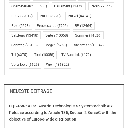
Runde der Shortlist schaffte.
Oberösterreich
(11503)
Parlament
(12479)
Peter
(27044)
Platz
(22012)
Politik
(8220)
Polizei
(84141)
Ansprechpartnerin: Cordelia Gramm, Telefon: 06131 –
70-12145; Presse-Desk, Telefon: 06131 – 70-12108,
Post
(5298)
Presseschau
(7902)
RP
(12464)
pressedesk@zdf.de
Salzburg
(13418)
Seiten
(10068)
Sommer
(14520)
Sonntag
(25136)
Sorgen
(5268)
Steiermark
(10347)
Fotos sind erhältlich über ZDF Presse und Information,
Telefon: 06131 – 70-16100, und über
TH
(6375)
Tirol
(10058)
TV-Ausblick
(6179)
https://presseportal.zdf.de/presse/daskleinefernsehspiel
Vorarlberg
(6625)
Wien
(186822)
ZDFmediathek: https://zdf.de/filme/das-kleine-
fernsehspiel/die-wunde-102.html
NEUESTE BEITRÄGE
Die Videos in der ZDFmediathek sind zum Embedding
freigegeben. Weitere Informationen:
EQS-PVR: AT&S Austria Technologie & Systemtechnik AG:
https://ly.zdf.de/Lai/
Release according to Article 135, Section 2 BörseG with the
objective of Europe-wide distribution
https://facebook.com/DaskleineFernsehspiel