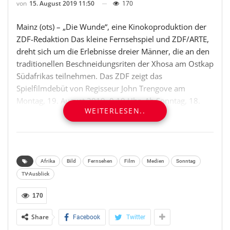
von
15. August 2019 11:50
170
Mainz (ots) – „Die Wunde“, eine Kinokoproduktion der
ZDF-Redaktion Das kleine Fernsehspiel und ZDF/ARTE,
dreht sich um die Erlebnisse dreier Männer, die an den
traditionellen Beschneidungsriten der Xhosa am Ostkap
Südafrikas teilnehmen. Das ZDF zeigt das
Spielfilmdebüt von Regisseur John Trengove am
Montag, 19. August 2019, 0.10 Uhr. Ab Sonntag, 18.
WEITERLESEN..
August 2019, 10.00 Uhr, ist der Film bereits in der
ZDFmediathek abrufbar.
Die Provinz Ostkap in Südafrika. Xolani (Nakhane
Touré), ein in sich gekehrter Fabrikarbeiter, reist in ein
Afrika
Bild
Fernsehen
Film
Medien
Sonntag
abgelegenes Camp in den Bergen, um an dem uralten
TV-Ausblick
Initiationsritual der Xhosa teilzunehmen. Als Mentor
170
soll er sich vor allem um Kwanda (Niza Jay Ncoyini)
kümmern, einen rebellischen Teenager aus
Share
Facebook
Twitter
Johannesburg. Kwandas Vater hält seinen Sohn für