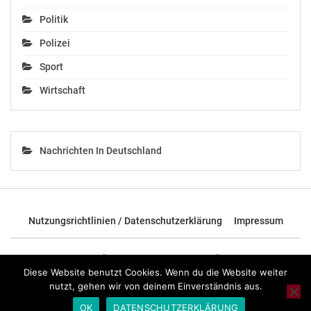
Politik
Polizei
Sport
Wirtschaft
Nachrichten In Deutschland
Nutzungsrichtlinien / Datenschutzerklärung
Impressum
© 2026 - TOP News Österreich - Nachrichten aus Österreich und der
ganzen Welt.
Diese Website benutzt Cookies. Wenn du die Website weiter
nutzt, gehen wir von deinem Einverständnis aus.
OK
DATENSCHUTZERKLÄRUNG