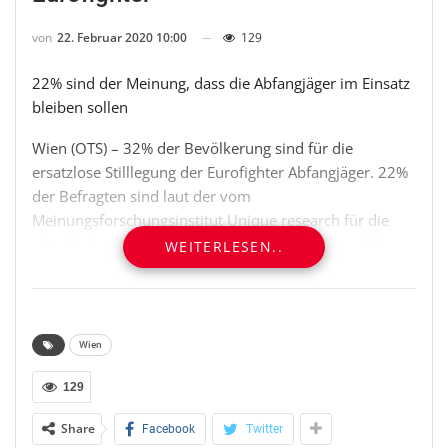
von
22. Februar 2020 10:00
129
22% sind der Meinung, dass die Abfangjäger im Einsatz
bleiben sollen
Wien (OTS) – 32% der Bevölkerung sind für die
ersatzlose Stilllegung der Eurofighter Abfangjäger. 22%
der Befragten sind laut der vom
Meinungsforschungsinstitut Unique research für die
aktuelle Ausgabe des Nachrichtenmagazins „profil“
WEITERLESEN..
durchgeführten Umfrage hingegen der Meinung, dass
die Eurofighter weiterhin im Einsatz bleiben sollen. 24%
finden, dass die Abfangjäger durch neues Fluggerät
ersetzt werden sollen. 23% der Befragten hatten dazu
Wien
keine Meinung. (n=500)
129
„profil“-Redaktion, Tel.: (01) 534 70 DW 3556
Share
Facebook
Twitter
OTS-ORIGINALTEXT PRESSEAUSSENDUNG UNTER