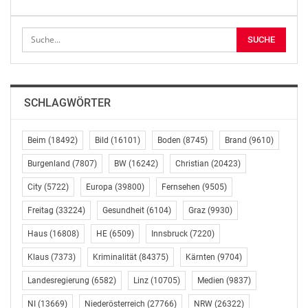
AUSSCHLIESSLICHER INHALTLICHER VERANTWORTUNG
DES AUSSENDERS. www.ots.at
© Copyright APA-OTS Originaltext-Service GmbH und
der jeweilige Aussender
Gefällt mir:
SCHLAGWÖRTER
Beim
(18492)
Bild
(16101)
Boden
(8745)
Brand
(9610)
Burgenland
(7807)
BW
(16242)
Christian
(20423)
Ähnliche Beiträge
City
(5722)
Europa
(39800)
Fernsehen
(9505)
NEOS zu Eurofighter:
Freitag
(33224)
Gesundheit
(6104)
Graz
(9930)
Wer übernimmt jetzt
die politische
Haus
(16808)
HE
(6509)
Innsbruck
(7220)
Verantwortung?
Klaus
(7373)
Kriminalität
(84375)
Bernhard/Hoyos: „ÖVP
Kärnten
(9704)
Bundesheer: Saab-105-
und FPÖ haben den
Flotte wird monatelang
Landesregierung
(6582)
Linz
(10705)
Medien
(9837)
größten
ausfallen
österreichischen
NI
(13669)
Niederösterreich
(27766)
NRW
(26322)