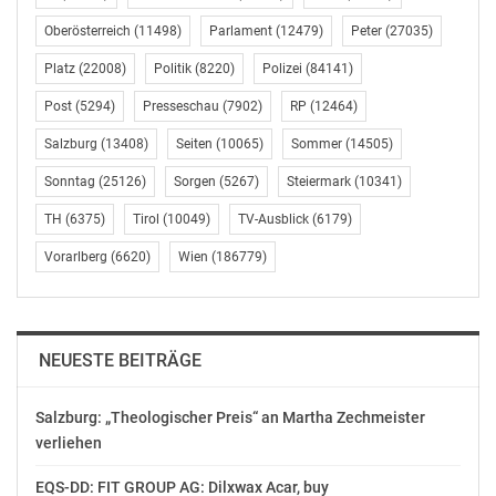
November 29, 2019
Korruptionsskandal
In "Politik"
verursacht. Ihretwegen
November 12, 2020
Oberösterreich
(11498)
Parlament
(12479)
Peter
(27035)
sind 183 Millionen Euro
In "Politik"
Platz
(22008)
Politik
(8220)
Polizei
(84141)
Steuergeld dahin.“
Wien (OTS) - „Es wird
Post
(5294)
Presseschau
(7902)
RP
(12464)
Zeit, dass die
Volkspartei endlich ihre
Salzburg
(13408)
Seiten
(10065)
Sommer
(14505)
politische
Sonntag
(25126)
Sorgen
(5267)
Steiermark
(10341)
Verantwortung für den
Bundesheer:
größten
Überschalltraining der
TH
(6375)
Tirol
(10049)
TV-Ausblick
(6179)
österreichischen
österreichischen
Korruptionsskandal
Vorarlberg
(6620)
Wien
(186779)
Luftstreitkräfte
übernimmt“, sagt
Mai 3, 2024
NEOS-
In "Chronik"
Verteidigungssprecher
Douglas Hoyos.
NEUESTE BEITRÄGE
„Schließlich hat sie,
gemeinsam mit den
Freiheitlichen, den
Salzburg: „Theologischer Preis“ an Martha Zechmeister
Eurofighter-Kauf
verliehen
eingefädelt…
EQS-DD: FIT GROUP AG: Dilxwax Acar, buy