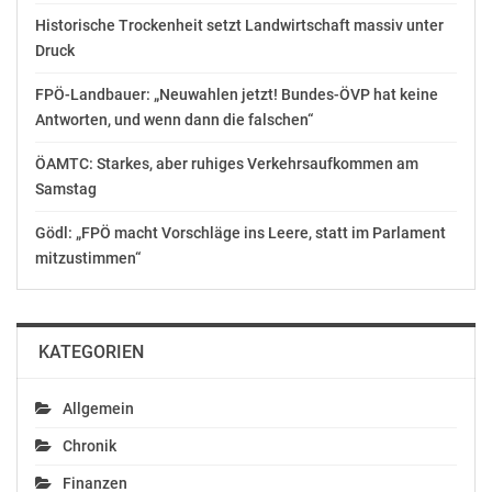
hat Prof. Thum, Institutsleiter des Fraunhofer ITEM und
Historische Trockenheit setzt Landwirtschaft massiv unter
Direktor des MHH-Instituts für Molekulare und
Druck
Translationale Therapiestrategien, mit seinem Team
FPÖ-Landbauer: „Neuwahlen jetzt! Bundes-ÖVP hat keine
gefunden. „Die neue Verknüpfung von kardiovaskulärer
Antworten, und wenn dann die falschen“
Forschung und dem bisherigen Schwerpunkt
Atemwegsforschung bietet nicht nur für die
ÖAMTC: Starkes, aber ruhiges Verkehrsaufkommen am
Pandemiebekämpfung, sondern insgesamt enormes
Samstag
Potenzial für die Translationsforschung made in
Niedersachsen“, erklärt Prof. Thum.
Gödl: „FPÖ macht Vorschläge ins Leere, statt im Parlament
mitzustimmen“
Transfer und Translation in Niedersachsen
Die Transferkompetenz ist wesentlicher Bestandteil der
KATEGORIEN
anwendungsorientierten Forschung von Fraunhofer. So
ist das Fraunhofer ITEM als Partner eng eingebunden in
Allgemein
die biomedizinische Translationsallianz in
Niedersachsen TRAIN. „Der Transfer von
Chronik
Gesundheitsforschung in die Wirtschaft sowie die
Finanzen