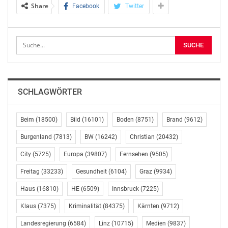
Podiumsgespräch eingeladen. Gemeinsam mit
Share
Facebook
Twitter
Niedersachsens Wissenschaftsminister Björn Thümler,
Prof. Michael Manns, Präsident der Medizinischen
Hochschule Hannover (MHH), und Prof. Ulrike Köhl,
Leiterin des Fraunhofer-Instituts für Zelltherapie und
Immunologie IZI, diskutierten sie, wie der bisherige
Schwerpunkt Atemwegsforschung und die zukünftige
kardiovaskuläre Forschung zusammenfinden, was das
SCHLAGWÖRTER
für die Stadt Hannover und das Land Niedersachsen als
Wissenschaftsstandort bedeutet und wie Menschen von
Beim
(18500)
Bild
(16101)
Boden
(8751)
Brand
(9612)
der Forschung profitieren werden.
Burgenland
(7813)
BW
(16242)
Christian
(20432)
Fraunhofer vs. Corona
City
(5725)
Europa
(39807)
Fernsehen
(9505)
Aerosolforschung, Toxikologie und translationale
Freitag
(33233)
Gesundheit
(6104)
Graz
(9934)
Medizin mit dem Zielorgan Lunge standen in den
Haus
(16810)
HE
(6509)
Innsbruck
(7225)
vergangenen 40 Jahren im Zentrum der Fraunhofer-
Klaus
(7375)
Kriminalität
(84375)
Kärnten
(9712)
Forschung in Hannover. „Unsere Forschung könnte
zurzeit kaum relevanter sein. Das Fraunhofer ITEM
Landesregierung
(6584)
Linz
(10715)
Medien
(9837)