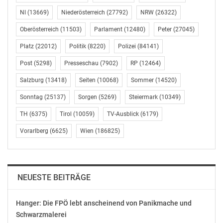
leistet einen wichtigen Beitrag in der
NI
(13669)
Niederösterreich
(27792)
NRW
(26322)
Pandemiebekämpfung: von der Charakterisierung
luftgetragener Aerosole, der Entwicklung von
Oberösterreich
(11503)
Parlament
(12480)
Peter
(27045)
Luftreinigungstechnologien, intelligenten Virenfiltern
Platz
(22012)
Politik
(8220)
Polizei
(84141)
oder nichtinvasiven Beatmungsgeräten über Drug-
Repurposing bis hin zur beschleunigten
Post
(5298)
Presseschau
(7902)
RP
(12464)
Medikamentenherstellung gegen COVID-19“, sagt der
Salzburg
(13418)
Seiten
(10068)
Sommer
(14520)
geschäftsführende Institutsleiter Prof. Krug.
Sonntag
(25137)
Sorgen
(5269)
Steiermark
(10349)
Herz ergänzt Lunge
TH
(6375)
Tirol
(10059)
TV-Ausblick
(6179)
Vorarlberg
(6625)
Wien
(186825)
Seit Anfang 2021 ist mit Eintritt des Kardiologen Prof.
Thomas Thum die kardiovaskuläre Forschung
hinzugekommen. Die enge Verbindung der beiden
Forschungsgebiete zeigte sich bereits bei der
NEUESTE BEITRÄGE
Coronavirus-Forschung. Infektionen mit SARS-CoV-2
belasten nicht nur die Lunge, sondern auch das Herz-
Hanger: Die FPÖ lebt anscheinend von Panikmache und
Kreislauf-System. Einen möglichen Ansatzpunkt für eine
Schwarzmalerei
COVID-19-Therapie basierend auf der RNA-Technologie