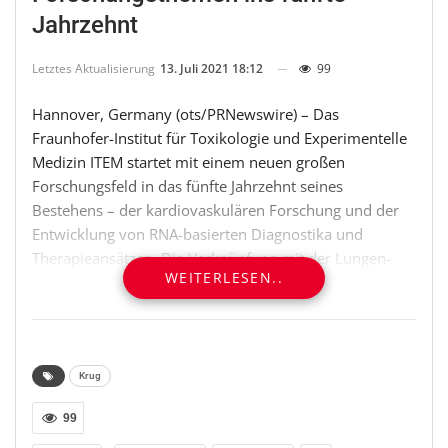
Jahrzehnt
Letztes Aktualisierung
13. Juli 2021 18:12
99
Hannover, Germany (ots/PRNewswire) – Das
Fraunhofer-Institut für Toxikologie und Experimentelle
Medizin ITEM startet mit einem neuen großen
Forschungsfeld in das fünfte Jahrzehnt seines
Bestehens – der kardiovaskulären Forschung und der
Entwicklung von RNA-basierten Diagnostika und
Therapieansätzen. Die Verknüpfung mit der Lungen-
WEITERLESEN..
und Atemwegsforschung, dem Bereich, auf den sich
das Fraunhofer ITEM in Hannover bereits seit 40 Jahren
spezialisiert hat, hat großes Potenzial.
Anlässlich des 40-jährigen Jubiläums haben die beiden
Krug
Institutsleiter des Fraunhofer ITEM, Prof. Norbert Krug
99
und Prof. Thomas Thum, am 13. Juli zu einem