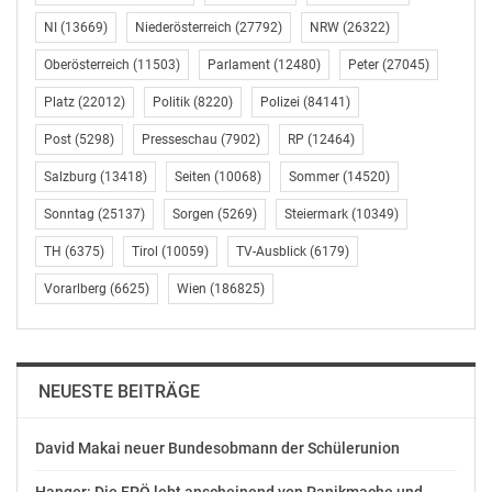
„Wir investieren in der Steiermark Jahr für Jahr 50
Millionen Euro in den Schutz vor Naturgefahren, die
NI
(13669)
Niederösterreich
(27792)
NRW
(26322)
durch den Klimawandel massiv zunehmen. Mit der
Oberösterreich
(11503)
Parlament
(12480)
Peter
(27045)
Fertigstellung des Bauabschnitts Altenmarkt haben wir
Platz
(22012)
Politik
(8220)
Polizei
(84141)
einen wesentlichen Meilenstein im
Gesamthochwasserschutzkonzept Fürstenfeld erreicht.
Post
(5298)
Presseschau
(7902)
RP
(12464)
Das neue Rückhaltebecken kann schwere Schäden
Salzburg
(13418)
Seiten
(10068)
Sommer
(14520)
nachhaltig verhindern und bietet Schutz für hunderte
Menschen sowie deren Eigentum. Damit trägt dieser
Sonntag
(25137)
Sorgen
(5269)
Steiermark
(10349)
Hochwasserschutz nicht nur entscheidend zur
TH
(6375)
Tirol
(10059)
TV-Ausblick
(6179)
Sicherheit, sondern auch zur Steigerung der
Vorarlberg
(6625)
Wien
(186825)
Lebensqualität in der Region bei,“ so Landesrat Hans
Seitinger.
„Mein großer Dank bei diesem weitreichenden Projekt
NEUESTE BEITRÄGE
gilt vor allem auch den Grundeigentümern, die bereit
waren, die für die Hochwasserschutzmaßnahmen
David Makai neuer Bundesobmann der Schülerunion
notwendigen Flächen zur Verfügung zu stellen. Erst
dadurch wurde es möglich, dieses weitreichende