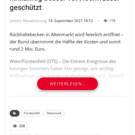
geschützt
Letztes Aktualisierung
14. September 2021 18:12
118
Rückhaltebecken in Altenmarkt wird feierlich eröffnet –
der Bund übernimmt die Hälfte der Kosten und somit
rund 2 Mio. Euro.
Wien/Fürstenfeld (OTS) – Die Extrem-Ereignisse des
heurigen Sommers haben klar gezeigt, wie wichtig
Maßnahmen zum Schutz vor Hochwasser sind. Speziell
die Steiermark war immer wieder von starken
WEITERLESEN..
Unwettern betroffen. Für Fürstenfeld hat sich durch ein
Hochwasserschutzprojekt die Situation deutlich
verbessert. Nach etwas mehr als einem Jahr Bauzeit
konnten in Altenmarkt die
Fürstenfeld
Steiermark
Hochwasserschutzmaßnahmen und die Errichtung des
Rückhaltebeckens mit einem Fassungsvermögen von
118
rund 500.000 Kubikmetern abgeschlossen werden.