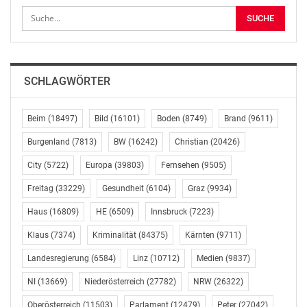
begrüßen zu dürfen. Er wird uns dabei helfen,
außergewöhnliche Erlebnisse und
Kommunikationsstrategien für Moët Hennessy und
unsere fünfundzwanzig Maisons in der ganzen Welt zu
entwickeln. Ich möchte auch Anne-Catherine für all die
SCHLAGWÖRTER
Jahre danken, insbesondere für die Konzeption und
Durchführung außergewöhnlicher Veranstaltungen, die
Beim
(18497)
Bild
(16101)
Boden
(8749)
Brand
(9611)
bei unseren eigenen Teams, Partnern und Kunden
unauslöschliche Erinnerungen hinterlassen haben“,
Burgenland
(7813)
BW
(16242)
Christian
(20426)
erklärte Philippe Schaus bei der Bekanntgabe dieser
City
(5722)
Europa
(39803)
Fernsehen
(9505)
Ernennung.
Freitag
(33229)
Gesundheit
(6104)
Graz
(9934)
Jean-Martial kann auf 30 Jahre Erfahrung im Aufbau
Haus
(16809)
HE
(6509)
Innsbruck
(7223)
und in der Leitung leistungsstarker und rentabler
Klaus
(7374)
Kriminalität
(84375)
Kärnten
(9711)
Kommunikationsunternehmen in anspruchsvollen
Branchen zurückblicken. Jean-Martial hat einen
Landesregierung
(6584)
Linz
(10712)
Medien
(9837)
Abschluss in Politikwissenschaften und Marketing von
NI
(13669)
Niederösterreich
(27782)
NRW
(26322)
der Clark University in Massachusetts und einen
Abschluss in Marketing von der KANSAI GAIDAI
Oberösterreich
(11503)
Parlament
(12479)
Peter
(27042)