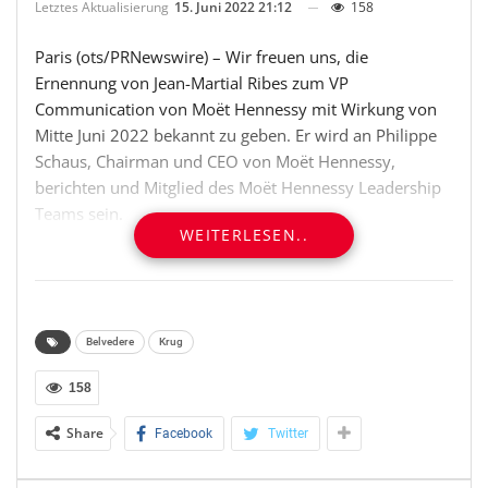
Letztes Aktualisierung
15. Juni 2022 21:12
158
Paris (ots/PRNewswire) – Wir freuen uns, die
Ernennung von Jean-Martial Ribes zum VP
Communication von Moët Hennessy mit Wirkung von
Mitte Juni 2022 bekannt zu geben. Er wird an Philippe
Schaus, Chairman und CEO von Moët Hennessy,
berichten und Mitglied des Moët Hennessy Leadership
Teams sein.
WEITERLESEN..
In seiner neuen Rolle bei Moët Hennessy wird Jean-
Martial die direkte Leitung des zentralen Teams für
Kommunikation und Events übernehmen, das derzeit
von Anne-Catherine Grimal geleitet wird, sowie die
Belvedere
Krug
funktionale Leitung der gesamten
158
Kommunikationsleiter in unseren Maisons und in
unseren Regionen und Märkten.
Share
Facebook
Twitter
„Ich freue mich, Jean-Martial bei Moët Hennessy