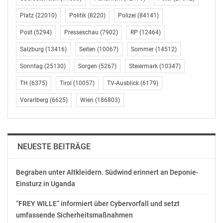
University in Japan. Danach zog er in die USA und
Platz
(22010)
Politik
(8220)
Polizei
(84141)
übernahm mehrere Führungspositionen bei
internationalen Kommunikationsagenturen,
Post
(5294)
Presseschau
(7902)
RP
(12464)
insbesondere bei Ketchum, wo er VP of Europe Global
Salzburg
(13416)
Seiten
(10067)
Sommer
(14512)
Operations war.
Sonntag
(25130)
Sorgen
(5267)
Steiermark
(10347)
Jean-Martial ist Experte für Unternehmens-, Lifestyle-
TH
(6375)
Tirol
(10057)
TV-Ausblick
(6179)
und Krisenkommunikation und war seit 2014 Managing
Vorarlberg
(6625)
Wien
(186803)
Director Communication bei Paris Saint-Germain sowie
Director of Communication bei Qatar Sport
Investments.
NEUESTE BEITRÄGE
Nach 25 Jahren bei Moët Hennessy und LVMH hat
Anne-Catherine Grimal beschlossen, in den Ruhestand
Begraben unter Altkleidern. Südwind erinnert an Deponie-
zu gehen und sich als Kommunikationsberaterin
Einsturz in Uganda
selbstständig zu machen, wobei sie Moët Hennessy
weiterhin bei verschiedenen Aufgaben unterstützen
“FREY WILLE“ informiert über Cybervorfall und setzt
wird.
umfassende Sicherheitsmaßnahmen