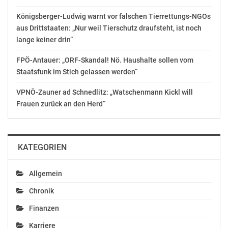
traditionellen Heizungsbauern eine so genannte
Königsberger-Ludwig warnt vor falschen Tierrettungs-NGOs
„Erstinstallationsunterstützung“ an. Hier lernen
aus Drittstaaten: „Nur weil Tierschutz draufsteht, ist noch
Handwerker in der Praxis, wie klimafreundliche
lange keiner drin“
Heiztechnik passgenau berechnet, eingebaut und
gewartet wird.
FPÖ-Antauer: „ORF-Skandal! Nö. Haushalte sollen vom
Staatsfunk im Stich gelassen werden“
Das technische Know-how für
Wärmepumpenheizungen wird künftig immer gefragter
VPNÖ-Zauner ad Schnedlitz: „Watschenmann Kickl will
sein. Denn die klimafreundliche Wende in den
Frauen zurück an den Herd“
Heizungskellern nimmt bereits zügig an Fahrt auf: Im
Jahr 2022 wurden in Österreich erstmals mehr
erneuerbare Heizsysteme installiert als fossile.
KATEGORIEN
ÜBER STIEBEL ELTRON
Allgemein
Als innovationsgetriebenes Familienunternehmen steht
Chronik
Stiebel Eltron für innovative Lösungen im Bereich
Finanzen
Warmwasser, Wärme, Lüftung und Klima. Dabei
verfolgt der Haus- und Systemtechnikanbieter eine
Karriere