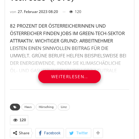
von
27. Februar 2023 08:20
120
82 PROZENT DER ÖSTERREICHERINNEN UND
ÖSTERREICHER FINDEN JOBS IM GREEN-TECH-SEKTOR
ATTRAKTIV. WICHTIGER GRUND: ARBEITNEHMER
LEISTEN EINEN SINNVOLLEN BEITRAG FÜR DIE
UMWELT. GRÜNE BERUFE HELFEN BEISPIELSWEISE BEI
DER ENERGIEWENDE, INDEM SIE KLIMASCHÄDLICHE
ÖL- UND GASHEIZUNGEN DURCH CO2-NEUTRALE
WEITERLESEN..
WÄRMEPUMPENHEIZUNGEN ERSETZEN ODER DIE
ENERGIEVERSORGUNG AUF ERNEUERBARE QUELLEN
UMSTELLEN. DAS SIND ERGEBNISSE AUS DEM ENERGIE-
TRENDMONITOR 2023. DAFÜR WURDEN IM AUFTRAG
VON STIEBEL ELTRON 1.000 ÖSTERREICHERINNEN UND
Haus
Hörsching
Linz
ÖSTERREICHER BEVÖLKERUNGSREPRÄSENTATIV VON
120
EINEM MARKTFORSCHUNGSINSTITUT BEFRAGT.
Share
Facebook
Twitter
„Grüne Berufe stehen in der Bevölkerung hoch im Kurs