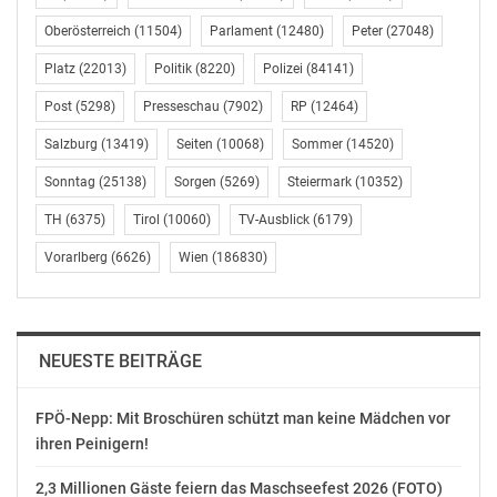
und Weiterbildung der österreichischen Regierung
unterstützt. Der neue Aktionsplan soll speziell dem
Oberösterreich
(11504)
Parlament
(12480)
Peter
(27048)
Fachkräftemangel bei grünen Berufen entgegenwirken.
Platz
(22013)
Politik
(8220)
Polizei
(84141)
Dazu ist etwa die finanzielle Förderung von
Umschulungen und Weiterbildungen im Umwelt- und
Post
(5298)
Presseschau
(7902)
RP
(12464)
Klimabereich geplant. Dabei sollen neue Fähigkeiten
Salzburg
(13419)
Seiten
(10068)
Sommer
(14520)
vermittelt werden, die für die Energie- und
Sonntag
(25138)
Sorgen
(5269)
Steiermark
(10352)
Wärmewende notwendig sind.
TH
(6375)
Tirol
(10060)
TV-Ausblick
(6179)
BEVÖLKERUNG WÜNSCHT SICH NACHWEIS VON
Vorarlberg
(6626)
Wien
(186830)
„GREEN SKILLS“
Die Green-Tech-Ausbildung für die neuen Berufe im
Handwerk zu beschleunigen, halten 87 Prozent der
NEUESTE BEITRÄGE
Österreicherinnen und Österreicher für bedeutend.
Speziell der Nachweis, dass grüne Heiztechnik
FPÖ-Nepp: Mit Broschüren schützt man keine Mädchen vor
fachgerecht eingebaut werden kann, ist für 79 Prozent
ihren Peinigern!
der Verbraucher wichtig. Um die benötigten Skills zur
Verfügung zu stellen, bietet Stiebel Eltron Österreich
2,3 Millionen Gäste feiern das Maschseefest 2026 (FOTO)