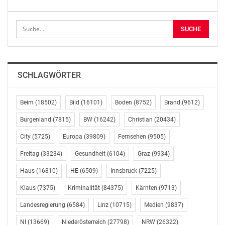
und wir freuen uns sehr über dieses wertschätzende
Ergebnis aus der Umfrage“ sagt Thomas Mader,
Geschäftsführer des Haus- und
Systemtechnikherstellers Stiebel Eltron Österreich. „Die
positive Sicht auf das Berufsbild teilen alle
Altersgruppen – das werten wir als gute Nachricht für
SCHLAGWÖRTER
die Green-Tech-Branche. Gleichzeitig sind die Karriere-
Chancen ganz ausgezeichnet: Um die Energiewende zu
Beim
(18502)
Bild
(16101)
Boden
(8752)
Brand
(9612)
stemmen, werden sehr viele Fachkräfte mit speziellen
technologischen Skills benötigt. Das sind Jobs für echte
Burgenland
(7815)
BW
(16242)
Christian
(20434)
Heldinnen und Helden der umweltfreundlichen
City
(5725)
Europa
(39809)
Fernsehen
(9505)
Energiewende“, sagt Mader.
Freitag
(33234)
Gesundheit
(6104)
Graz
(9934)
ZUKUNFTSORIENTIERTE AUS- UND WEITERBILDUNG
Haus
(16810)
HE
(6509)
Innsbruck
(7225)
Klaus
(7375)
Kriminalität
(84375)
Kärnten
(9713)
Die Heizungsbranche in Österreich arbeitet derzeit mit
Hochdruck daran, Installateurinnen und Installateure
Landesregierung
(6584)
Linz
(10715)
Medien
(9837)
auszubilden und wird künftig vom Aktionsplan für Aus-
NI
(13669)
Niederösterreich
(27798)
NRW
(26322)