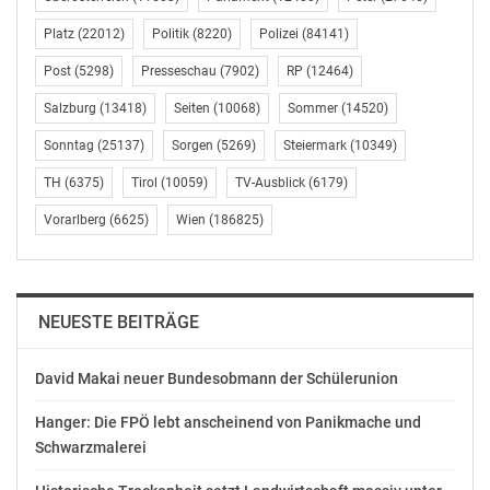
ein neues Heizsystem investiert, sollte auf technisch
Platz
(22012)
Politik
(8220)
Polizei
(84141)
ausgereifte, klimafreundliche Systeme setzen“, sagt
Thomas Mader, Geschäftsführer des Haus- und
Post
(5298)
Presseschau
(7902)
RP
(12464)
Systemtechnikherstellers Stiebel Eltron Österreich.
Salzburg
(13418)
Seiten
(10068)
Sommer
(14520)
„Damit wird gleichzeitig der Wert einer Immobilie
gesichert oder gesteigert. Laut unserer Umfrage
Sonntag
(25137)
Sorgen
(5269)
Steiermark
(10349)
Energie-Trendmonitor 2023 erkennt das die große
TH
(6375)
Tirol
(10059)
TV-Ausblick
(6179)
Mehrheit der Menschen – sowohl in Österreich mit
Vorarlberg
(6625)
Wien
(186825)
einer Zustimmung von 80 Prozent als auch in
Deutschland mit 77 Prozent.
Klimaschutz konkret umsetzen
NEUESTE BEITRÄGE
Wenn es allerdings darum geht, Klimaschutz im Alltag
David Makai neuer Bundesobmann der Schülerunion
konkret umzusetzen, zeigt der Ländervergleich
erstaunliche Unterschiede: 56 Prozent der Deutschen
Hanger: Die FPÖ lebt anscheinend von Panikmache und
sagen, sie möchten zwar klimafreundlich handeln, sind
Schwarzmalerei
aber im konkreten Fall – etwa bei der Wahl der Heizung
– nicht konsequent. In Österreich wiederum stimmt nur