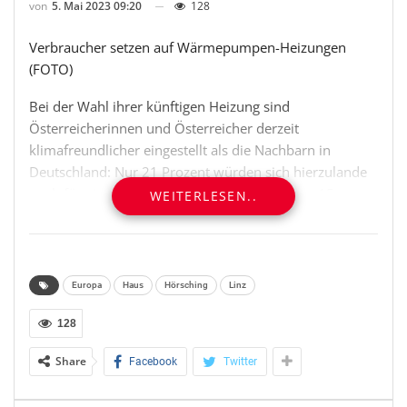
von
5. Mai 2023 09:20
128
Verbraucher setzen auf Wärmepumpen-Heizungen
(FOTO)
Bei der Wahl ihrer künftigen Heizung sind
Österreicherinnen und Österreicher derzeit
klimafreundlicher eingestellt als die Nachbarn in
Deutschland: Nur 21 Prozent würden sich hierzulande
noch für eine fossile Gasheizung entscheiden, 15
WEITERLESEN..
Prozent für eine mit Öl betriebene Anlage. In
Deutschland liegen die Zahlen jeweils doppelt so hoch
(40 Prozent Gas-, 30 Prozent Ölheizung). Das sind
Ergebnisse aus dem Energie-Trendmonitor 2023. Dafür
Europa
Haus
Hörsching
Linz
wurden im Auftrag von Stiebel Eltron jeweils 1.000
Menschen in Österreich und Deutschland
128
bevölkerungsrepräsentativ von einem
Share
Facebook
Twitter
Marktforschungsinstitut befragt.