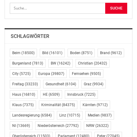
Vergleicht man die Absatzzahlen bei Heizungen mit
dem deutschen Nachbarn, so zeigt sich, dass Österreich
derzeit die Nase vorn hat. Die Trendwende schaffte das
Land 2022: Mit einem Rekordabsatz von mehr als
50.000 Einheiten wurden hierzulande erstmals mehr
SCHLAGWÖRTER
erneuerbare Heizsysteme installiert als fossile (30.000
Einheiten). In Deutschland dagegen sind im selben
Zeitraum immer noch deutlich mehr fossile Systeme
Beim
(18500)
Bild
(16101)
Boden
(8751)
Brand
(9612)
verkauft worden als erneuerbare: 598.000 gasbasierte
Burgenland
(7813)
BW
(16242)
Christian
(20432)
Heizungen im Vergleich zu 236.000 Wärmepumpen.
City
(5725)
Europa
(39807)
Fernsehen
(9505)
Allerdings steigt die Absatzkurve bei klimafreundlichen
Geräten auch zwischen der Nordsee und dem
Freitag
(33233)
Gesundheit
(6104)
Graz
(9934)
Bodensee stark nach oben – mit plus 53 Prozent.
Haus
(16810)
HE
(6509)
Innsbruck
(7225)
Gasbasierte Heizungsanlagen sind mit 8 Prozent
rückläufig.
Klaus
(7375)
Kriminalität
(84375)
Kärnten
(9712)
Landesregierung
(6584)
Linz
(10715)
Medien
(9837)
Heizung steigert Wert von Immobilien
NI
(13669)
Niederösterreich
(27792)
NRW
(26322)
„Grüne Technologie ist auf der Erfolgsspur: Wer jetzt in
Oberösterreich
(11503)
Parlament
(12480)
Peter
(27045)