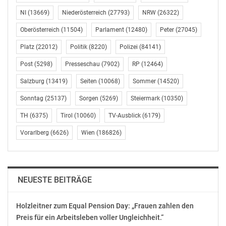
NI
(13669)
Niederösterreich
(27793)
NRW
(26322)
Oberösterreich
(11504)
Parlament
(12480)
Peter
(27045)
TIROLER TAGESZEITUNG
Tiroler Tageszeitung,
Platz
(22012)
Politik
(8220)
Polizei
(84141)
„Leitartikel“ vom 18.
Leitartikel vom 27.
Post
(5298)
Presseschau
(7902)
RP
(12464)
Oktober 2022 von Peter
Oktober 2022. Von
Nindler „Schwarz-rote
Manfred
Salzburg
(13419)
Seiten
(10068)
Sommer
(14520)
Bewährungsprobe“
Mitterwachauer:
Oktober 17, 2022
„Schwarz-rote
Sonntag
(25137)
Sorgen
(5269)
Steiermark
(10350)
In "Chronik"
Wundertüte“.
TH
(6375)
Tirol
(10060)
TV-Ausblick
(6179)
Oktober 26, 2022
In "Politik"
Vorarlberg
(6626)
Wien
(186826)
NEUESTE BEITRÄGE
TIROLER TAGESZEITUNG
„Leitartikel“ vom 14.
Holzleitner zum Equal Pension Day: „Frauen zahlen den
Juni 2022 von Peter
Preis für ein Arbeitsleben voller Ungleichheit.“
Nindler „Rasch raus