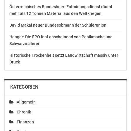
aus Platters Schatten“
Österreichisches Bundesheer: Entminungsdienst räumt
Juni 13, 2022
mehr als 12 Tonnen Material aus den Weltkriegen
In "Chronik"
David Makai neuer Bundesobmann der Schülerunion
Hanger: Die FPÖ lebt anscheinend von Panikmache und
Schwarzmalerei
Historische Trockenheit setzt Landwirtschaft massiv unter
Druck
KATEGORIEN
Allgemein
Chronik
Finanzen