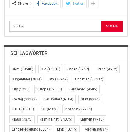
Share
Facebook
Twitter
eine Große Koalition der kleinen Schritte.
Tiroler Tageszeitung
0512 5354 5101
chefredaktion@tt.com
OTS-ORIGINALTEXT PRESSEAUSSENDUNG UNTER
AUSSCHLIESSLICHER INHALTLICHER VERANTWORTUNG
SCHLAGWÖRTER
DES AUSSENDERS. www.ots.at
© Copyright APA-OTS Originaltext-Service GmbH und
Beim
(18500)
Bild
(16101)
Boden
(8752)
Brand
(9612)
der jeweilige Aussender
Burgenland
(7814)
BW
(16242)
Christian
(20432)
Gefällt mir:
City
(5725)
Europa
(39807)
Fernsehen
(9505)
Freitag
(33233)
Gesundheit
(6104)
Graz
(9934)
Haus
(16810)
HE
(6509)
Innsbruck
(7225)
Klaus
(7375)
Kriminalität
(84375)
Kärnten
(9713)
Ähnliche Beiträge
Landesregierung
(6584)
Linz
(10715)
Medien
(9837)