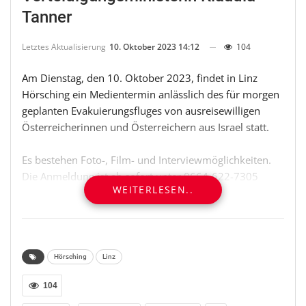
Tanner
Letztes Aktualisierung
10. Oktober 2023 14:12
104
Am Dienstag, den 10. Oktober 2023, findet in Linz
Hörsching ein Medientermin anlässlich des für morgen
geplanten Evakuierungsfluges von ausreisewilligen
Österreicherinnen und Österreichern aus Israel statt.
Es bestehen Foto-, Film- und Interviewmöglichkeiten.
Die Anmeldung ist ab sofort unter 0664-622-7305
WEITERLESEN..
möglich.
ABLAUF:
14:45 Uhr: Treffpunkt bei der Haupttorwache
Hörsching
Linz
Fliegerhorst Vogler
104