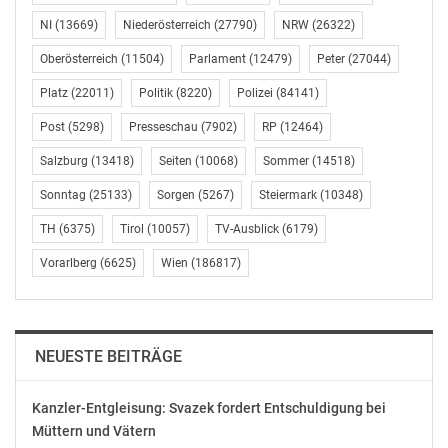
NI
(13669)
Niederösterreich
(27790)
NRW
(26322)
Oberösterreich
(11504)
Parlament
(12479)
Peter
(27044)
Ähnliche Beiträge
Platz
(22011)
Politik
(8220)
Polizei
(84141)
Post
(5298)
Presseschau
(7902)
RP
(12464)
Salzburg
(13418)
Seiten
(10068)
Sommer
(14518)
AVISO:
AVISO: Bundesheer
Sonntag
(25133)
Sorgen
(5267)
Steiermark
(10348)
Verteidigungsministerin
bringt Österreicher
TH
(6375)
Tirol
(10057)
TV-Ausblick
(6179)
Tanner bei Verladung
nach Hause
von Hilfsgütern für
Februar 1, 2020
Vorarlberg
(6625)
Wien
(186817)
100.000 notleidende
In "Politik"
Kinder in Beirut
März 13, 2021
In "Chronik"
NEUESTE BEITRÄGE
Kanzler-Entgleisung: Svazek fordert Entschuldigung bei
Müttern und Vätern