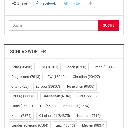
15:00 Uhr: Beginn des Medientermins
Share
Facebook
Twitter
15:30 Uhr Ende
ORT:
Bundesministerium für Landesverteidigung
Pressestelle des Militärkommandos Oberösterreich
Oberst Gerhard Oberreiter
SCHLAGWÖRTER
0664/622 7305 bzw.
presse.oberoesterreich@bmlv.gv.at
Beim
(18498)
Bild
(16101)
Boden
(8750)
Brand
(9611)
OTS-ORIGINALTEXT PRESSEAUSSENDUNG UNTER
Burgenland
(7813)
BW
(16242)
Christian
(20427)
AUSSCHLIESSLICHER INHALTLICHER VERANTWORTUNG
DES AUSSENDERS. www.ots.at
City
(5722)
Europa
(39807)
Fernsehen
(9505)
© Copyright APA-OTS Originaltext-Service GmbH und
Freitag
(33230)
Gesundheit
(6104)
Graz
(9935)
der jeweilige Aussender
Haus
(16809)
HE
(6509)
Innsbruck
(7224)
Gefällt mir:
Klaus
(7375)
Kriminalität
(84375)
Kärnten
(9712)
Landesregierung
(6584)
Linz
(10715)
Medien
(9837)