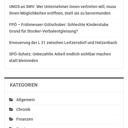
AVISO:
UNOS an SWV: Wer Unternehmer:innen vertreten will, muss
Bundesministerin
ihnen Möglichkeiten eröffnen, statt sie zu bevormunden
Tanner bei
Ausmusterung an der
FPÖ – Frühmesser-Götschober: Schlechte Kinderstube
Heeresunteroffiziersakademie
Grund für Stocker-Verbalentgleisung?
in Enns
Februar 25, 2021
Erneuerung der L 31 zwischen Leitzersdorf und Hatzenbach
In "Chronik"
SPÖ-Schatz: Unbezahlte Arbeit endlich sichtbar machen
statt kleinreden
KATEGORIEN
Allgemein
Chronik
Finanzen