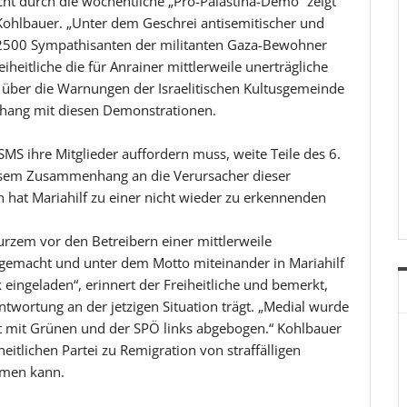
cht durch die wöchentliche „Pro-Palästina-Demo“ zeigt
Kohlbauer. „Unter dem Geschrei antisemitischer und
d 2500 Sympathisanten der militanten Gaza-Bewohner
iheitliche die für Anrainer mittlerweile unerträgliche
 über die Warnungen der Israelitischen Kultusgemeinde
hang mit diesen Demonstrationen.
SMS ihre Mitglieder auffordern muss, weite Teile des 6.
iesem Zusammenhang an die Verursacher dieser
en hat Mariahilf zu einer nicht wieder zu erkennenden
urzem vor den Betreibern einer mittlerweile
 gemacht und unter dem Motto miteinander in Mariahilf
 eingeladen“, erinnert der Freiheitliche und bemerkt,
ntwortung an der jetzigen Situation trägt. „Medial wurde
t mit Grünen und der SPÖ links abgebogen.“ Kohlbauer
heitlichen Partei zu Remigration von straffälligen
mmen kann.