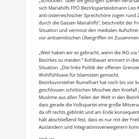
„Schockiert“ über die gestrigen Szenen verursa
sich Mariahilfs FPÖ Bezirksparteiobmann Leo 
anti-österreichischer Sprechchöre zogen run
durch die Gassen Mariahilfs“, beschreibt der Fre
Situation und vermisst den medialen Aufschrei
vor antisemitischen Übergriffen im Zusammen
„Weit haben wir es gebracht, wenn die IKG via 
Bezirkes zu meiden.“ Kohlbauer erinnert in d
Situation. „Die linke Politik der offenen Grenz
Wohlfühloase für Islamisten gemacht.
Bezirksvorsteher Rumelhart hat noch bis vor k
geschlossen schiitischen Moschee den Kniefall
Muslime aus allen Teilen der Welt in den Bezirk
dass gerade die Volkspartei eine große Mitvera
da oft rechts geblinkt und am Ende konsequen
hält abschließend fest, dass es nur mit der Frei
Ausländern und Integrationsverweigerern ko