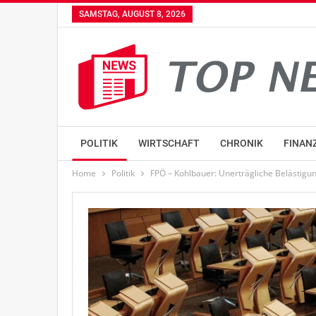
SAMSTAG, AUGUST 8, 2026
POLITIK
WIRTSCHAFT
CHRONIK
FINAN
Home
Politik
FPÖ – Kohlbauer: Unerträgliche Belästigun