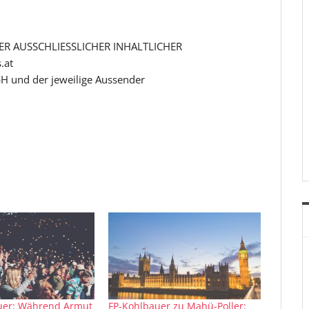
R AUSSCHLIESSLICHER INHALTLICHER
.at
H und der jeweilige Aussender
uer: Während Armut
FP-Kohlbauer zu Mahü-Poller: