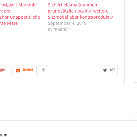
osigkeit Mariahilf
Sicherheitsmaßnahmen
rt der
grundsätzlich positiv, weitere
teher unappetitliche
Sitzmöbel aber kontraproduktiv
te Feste
September 4, 2019
4
In "Politik"
gle+
ReddIt
182
ssum