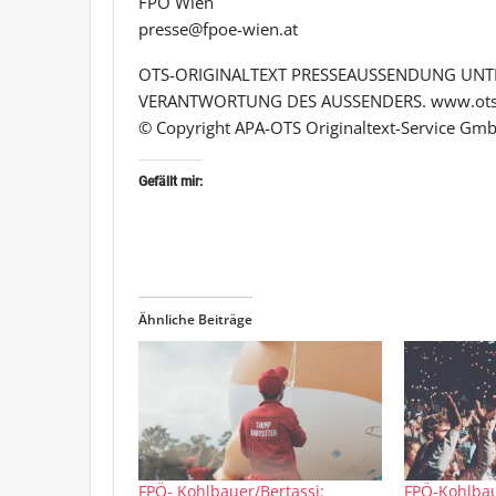
FPÖ Wien
presse@fpoe-wien.at
OTS-ORIGINALTEXT PRESSEAUSSENDUNG UNTE
VERANTWORTUNG DES AUSSENDERS. www.ots
© Copyright APA-OTS Originaltext-Service Gmb
Gefällt mir:
Ähnliche Beiträge
FPÖ- Kohlbauer/Bertassi:
FPÖ-Kohlba