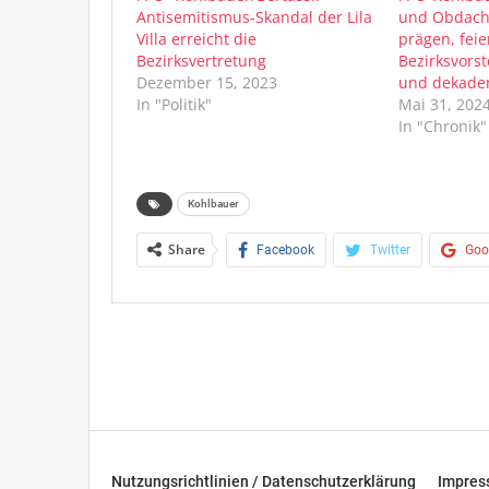
Antisemitismus-Skandal der Lila
und Obdachl
Villa erreicht die
prägen, feie
Bezirksvertretung
Bezirksvors
Dezember 15, 2023
und dekaden
In "Politik"
Mai 31, 202
In "Chronik"
Kohlbauer
Share
Facebook
Twitter
Goo
Nutzungsrichtlinien / Datenschutzerklärung
Impre