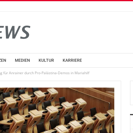
ZEN
MEDIEN
KULTUR
KARRIERE
g für Anrainer durch Pro-Palästina-Demos in Mariahilf