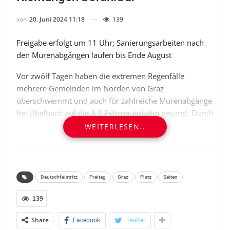
von
20. Juni 2024 11:18
139
Freigabe erfolgt um 11 Uhr; Sanierungsarbeiten nach
den Murenabgängen laufen bis Ende August
Vor zwölf Tagen haben die extremen Regenfälle
mehrere Gemeinden im Norden von Graz
überschwemmt und auch für zahlreiche Murenabgänge
bei Übelbach auf die A 9 Pyhrnautobahn gesorgt. Durch
den außerordentlichen Einsatz von ASFINAG, externen
WEITERLESEN..
Experten und Bauunternehmen – In Summe waren
mehr als 50 Personen vor Ort mit den Aufräum- und
Sicherungsarbeiten beschäftigt – gibt es nun aber
grünes Licht für die seit dem 8. Juni gesperrte Strecke
Deutschfeistritz
Freitag
Graz
Platz
Seiten
zwischen Deutschfeistritz und St. Michael. Morgen
Freitag, den 21. Juni, kann der Abschnitt ab 11 Uhr
139
wieder für den Verkehr freigegeben werden.
Share
Facebook
Twitter