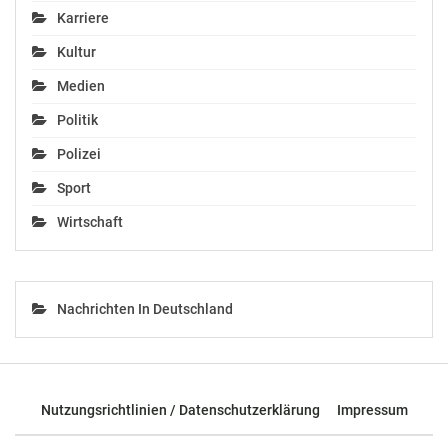
gesperrt
gesperrt
Karriere
Juni 9, 2024
Juni 9, 2024
In "Chronik"
In "Chronik"
Kultur
Medien
Politik
Polizei
ASFINAG:
Sport
Verkehrsfreigabe der A
9 Pyhrnautobahn
Wirtschaft
voraussichtlich ab 21.
Juni
Juni 13, 2024
In "Chronik"
Nachrichten In Deutschland
Nutzungsrichtlinien / Datenschutzerklärung
Impressum