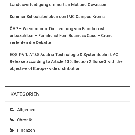
AUSSCHLIESSLICHER INHALTLICHER VERANTWORTUNG
Landesverteidigung erinnert an Mut und Gewissen
DES AUSSENDERS. www.ots.at
Summer Schools beleben den IMC Campus Krems
© Copyright APA-OTS Originaltext-Service GmbH und
der jeweilige Aussender
ÖVP – Wienerinnen: Die Leistung von Familien ist
unbezahlbar – Familie ist kein Business Case – Grüne
Gefällt mir:
verfehlen die Debatte
EQS-PVR: AT&S Austria Technologie & Systemtechnik AG:
Release according to Article 135, Section 2 BörseG with the
objective of Europe-wide distribution
Ähnliche Beiträge
KATEGORIEN
Allgemein
ASFINAG: A 9
ASFINAG: A 9
Chronik
Pyhrnautobahn bleibt
Pyhrnautobahn bleibt
nach Murenabgang
nach Unwettern bis
Finanzen
zumindest bis Montag
Ende der Woche