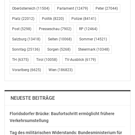
kommen. Die endgültige Sanierung der Hänge, die zum,
Oberösterreich
(11504)
Parlament
(12479)
Peter
(27044)
teil weit abseits der Autobahn ins Rutschen geraten
Platz
(22012)
Politik
(8220)
Polizei
(84141)
waren, wird mehrere Wochen in Anspruch nehmen.
Erst voraussichtlich Ende August sollen die Arbeiten
Post
(5298)
Presseschau
(7902)
RP
(12464)
abgeschlossen sein. „Und wir werden uns diesen
Salzburg
(13418)
Seiten
(10068)
Sommer
(14521)
Streckenabschnitt natürlich noch genauer ansehen, um
feststellen zu können, ob in Zukunft eventuell weitere
Sonntag
(25136)
Sorgen
(5268)
Steiermark
(10348)
Maßnahmen notwendig sind“, versichert Bau-
TH
(6375)
Tirol
(10058)
TV-Ausblick
(6179)
Regionalleiter Roland Sticker, der die Arbeiten von
Vorarlberg
(6625)
Wien
(186823)
Seiten der ASFINAG koordiniert hat.
ASFINAG
Walter Mocnik
Pressesprecher Steiermark und Kärnten
NEUESTE BEITRÄGE
Tel.: +43 (0) 664 60108-13827
walter.mocnik@asfinag.at
Floridsdorfer Brücke: Baufortschritt ermöglicht frühere
www.asfinag.at
Verkehrsumstellung
OTS-ORIGINALTEXT PRESSEAUSSENDUNG UNTER
Tag des militärischen Widerstands: Bundesministerium für