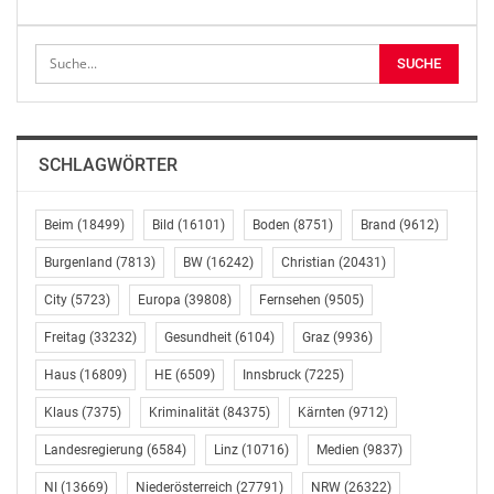
In Richtung Norden/Voralpenkreuz wird die Strecke
uneingeschränkt zur Verfügung stehen. In Richtung
Süden/Spielfeld muss auf einer Länge von etwa fünf
Kilometern Platz für die weiterhin laufenden
Hangsanierungen frei gehalten werden. Dennoch
werden zwar wie im Normalbetrieb zwei Fahrstreifen
SCHLAGWÖRTER
befahrbar sein. Diese sind jedoch etwas verengt,
weshalb ein Tempolimit von 80 km/h notwendig ist.
Beim
(18499)
Bild
(16101)
Boden
(8751)
Brand
(9612)
„Dass diese wichtige Strecke mit dem Gleinalmtunnel
Burgenland
(7813)
BW
(16242)
Christian
(20431)
wieder so schnell befahrbar gemacht wurde, ist nur
City
(5723)
Europa
(39808)
Fernsehen
(9505)
dem großen Einsatz aller Beteiligten zu verdanken“,
sagen die ASFINAG-Vorstände Hartwig Hufnagl und
Freitag
(33232)
Gesundheit
(6104)
Graz
(9936)
Herbert Kasser. „Von unseren Mitarbeiterinnen und
Haus
(16809)
HE
(6509)
Innsbruck
(7225)
Mitarbeitern und den beauftragten Bauunternehmen
wurden allein bisher bereits mehr als 4000
Klaus
(7375)
Kriminalität
(84375)
Kärnten
(9712)
Arbeitsstunden geleistet.“
Landesregierung
(6584)
Linz
(10716)
Medien
(9837)
Dazu werden allerdings noch viele weitere Stunden
NI
(13669)
Niederösterreich
(27791)
NRW
(26322)