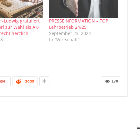
r-Ludwig gratuliert
PRESSEINFORMATION – TOP
rl zur Wahl als AK-
Lehrbetrieb 24/25
recht herzlich
September 23, 2024
18
In "Wirtschaft"
gle+
ReddIt
170