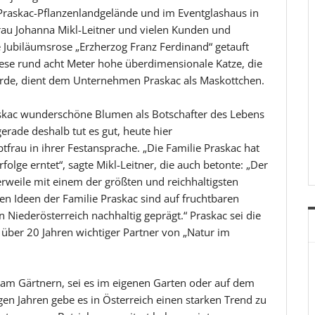
Praskac-Pflanzenlandgelände und im Eventglashaus in
rau Johanna Mikl-Leitner und vielen Kunden und
 Jubiläumsrose „Erzherzog Franz Ferdinand“ getauft
iese rund acht Meter hohe überdimensionale Katze, die
de, dient dem Unternehmen Praskac als Maskottchen.
raskac wunderschöne Blumen als Botschafter des Lebens
rade deshalb tut es gut, heute hier
au in ihrer Festansprache. „Die Familie Praskac hat
olge erntet“, sagte Mikl-Leitner, die auch betonte: „Der
erweile mit einem der größten und reichhaltigsten
len Ideen der Familie Praskac sind auf fruchtbaren
Niederösterreich nachhaltig geprägt.“ Praskac sei die
über 20 Jahren wichtiger Partner von „Natur im
m Gärtnern, sei es im eigenen Garten oder auf dem
igen Jahren gebe es in Österreich einen starken Trend zu