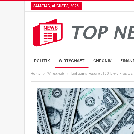
SAMSTAG, AUGUST 8, 2026
POLITIK
WIRTSCHAFT
CHRONIK
FINAN
Home
Wirtschaft
Jubiläums-Festakt „150 Jahre Praskac 