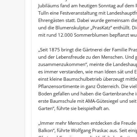
Jubiläums fand am heutigen Sonntag auf dem 
Tulln eine Festveranstaltung mit Landeshauptf
Ehrengästen statt. Dabei wurde gemeinsam die
und die Blumenskulptur „PrasKatz“ enthüllt. D
mit rund 12.000 Sommerblumen bepflanzt wur
„Seit 1875 bringt die Gärtnerei der Familie P
und der Lebensfreude zu den Menschen. Und ge
zusammenzukommen“, meinte die Landeshauptfr
es immer verstanden, wie man Ideen sät und Erf
einst kleine Baumschulbetrieb überzeugt mittl
Pflanzensortimente in ganz Österreich. Die vie
Boden gefallen und haben die Gartenbranche in 
erste Baumschule mit AMA-Gütesiegel und seit 
Garten“, führte sie beispielhaft an.
„Immer mehr Menschen entdecken die Freude a
Balkon“, führte Wolfgang Praskac aus. Seit ein