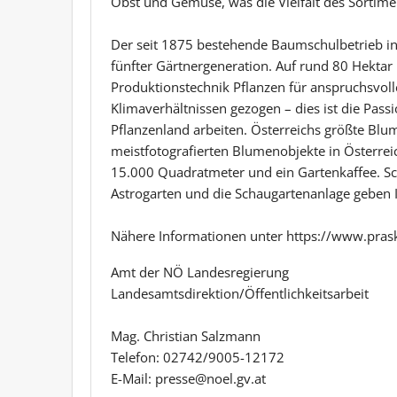
Obst und Gemüse, was die Vielfalt des Sortimen
Der seit 1875 bestehende Baumschulbetrieb inmi
fünfter Gärtnergeneration. Auf rund 80 Hekt
Produktionstechnik Pflanzen für anspruchsvol
Klimaverhältnissen gezogen – dies ist die Pass
Pflanzenland arbeiten. Österreichs größte Blum
meistfotografierten Blumenobjekte in Österrei
15.000 Quadratmeter und ein Gartenkaffee. Sc
Astrogarten und die Schaugartenanlage geben I
Nähere Informationen unter https://www.prask
Amt der NÖ Landesregierung
Landesamtsdirektion/Öffentlichkeitsarbeit
Mag. Christian Salzmann
Telefon: 02742/9005-12172
E-Mail: presse@noel.gv.at