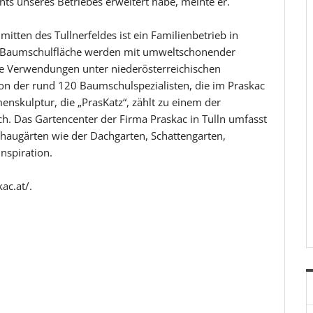
ts unseres Betriebes erweitert habe, meinte er.
tten des Tullnerfeldes ist ein Familienbetrieb in
ar Baumschulfläche werden mit umweltschonender
le Verwendungen unter niederösterreichischen
ion der rund 120 Baumschulspezialisten, die im Praskac
enskulptur, die „PrasKatz“, zählt zu einem der
ch. Das Gartencenter der Firma Praskac in Tulln umfasst
haugärten wie der Dachgarten, Schattengarten,
nspiration.
ac.at/.