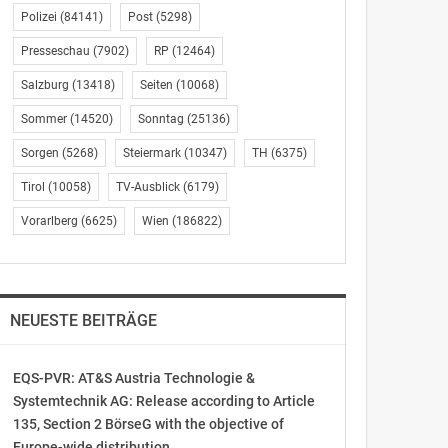
Polizei
(84141)
Post
(5298)
Presseschau
(7902)
RP
(12464)
Salzburg
(13418)
Seiten
(10068)
Sommer
(14520)
Sonntag
(25136)
Sorgen
(5268)
Steiermark
(10347)
TH
(6375)
Tirol
(10058)
TV-Ausblick
(6179)
Vorarlberg
(6625)
Wien
(186822)
NEUESTE BEITRÄGE
EQS-PVR: AT&S Austria Technologie &
Systemtechnik AG: Release according to Article
135, Section 2 BörseG with the objective of
Europe-wide distribution