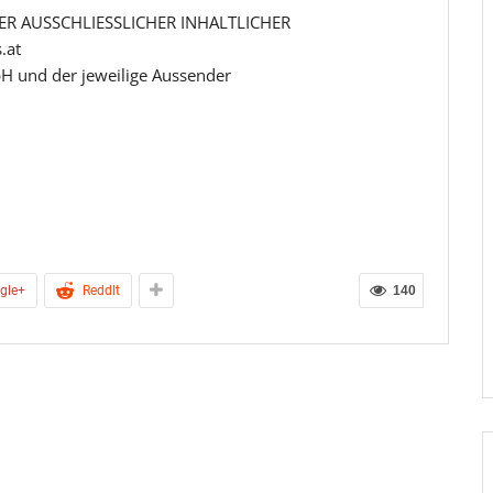
R AUSSCHLIESSLICHER INHALTLICHER
.at
H und der jeweilige Aussender
gle+
ReddIt
140