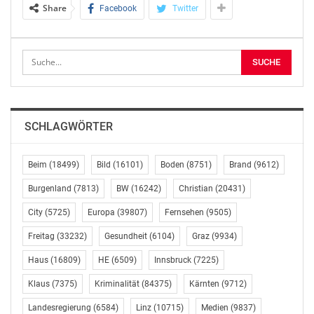
Share
Facebook
Twitter
Dialog.
Neisser war nicht nur ein herausragender
Politikwissenschaftler und Parlamentarier, sondern
auch ein leidenschaftlicher Europäer, der stets den
Dialog zwischen den Generationen suchte. Sein Einsatz
für europäische Werte, Demokratie und
SCHLAGWÖRTER
Rechtsstaatlichkeit war unermüdlich.
Auch innerhalb des BEJ hinterlässt er eine bleibende
Beim
(18499)
Bild
(16101)
Boden
(8751)
Brand
(9612)
Spur: Viele Jahre wirkte er als Vorstandsmitglied,
Burgenland
(7813)
BW
(16242)
Christian
(20431)
begleitete die Arbeit junger Menschen mit Rat,
City
(5725)
Europa
(39807)
Fernsehen
(9505)
Erfahrung, großer Offenheit und Herzlichkeit. Später
wurde er BEJ-Ehrenvorsitzender, eine Anerkennung für
Freitag
(33232)
Gesundheit
(6104)
Graz
(9934)
sein jahrzehntelanges ehrenamtliches Engagement.
Haus
(16809)
HE
(6509)
Innsbruck
(7225)
Zahlreiche Seminare, Vorträge und europäische
Bildungsprojekte des BEJ trugen seine Handschrift, und
Klaus
(7375)
Kriminalität
(84375)
Kärnten
(9712)
unzählige EU-Projekte und Kampagnen des BEJ hat er
Landesregierung
(6584)
Linz
(10715)
Medien
(9837)