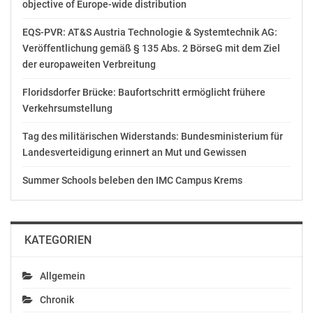
objective of Europe-wide distribution
Bund Europäischer Jugend
EQS-PVR: AT&S Austria Technologie & Systemtechnik AG:
Kati Schneeberger
Veröffentlichung gemäß § 135 Abs. 2 BörseG mit dem Ziel
Telefon: +43 699 12758421
der europaweiten Verbreitung
E-Mail: kati.schneeberger@bej.or.at
Floridsdorfer Brücke: Baufortschritt ermöglicht frühere
OTS-ORIGINALTEXT PRESSEAUSSENDUNG UNTER
Verkehrsumstellung
AUSSCHLIESSLICHER INHALTLICHER VERANTWORTUNG
DES AUSSENDERS. www.ots.at
Tag des militärischen Widerstands: Bundesministerium für
© Copyright APA-OTS Originaltext-Service GmbH und
Landesverteidigung erinnert an Mut und Gewissen
der jeweilige Aussender
Summer Schools beleben den IMC Campus Krems
Gefällt mir:
KATEGORIEN
Allgemein
Ähnliche Beiträge
Chronik