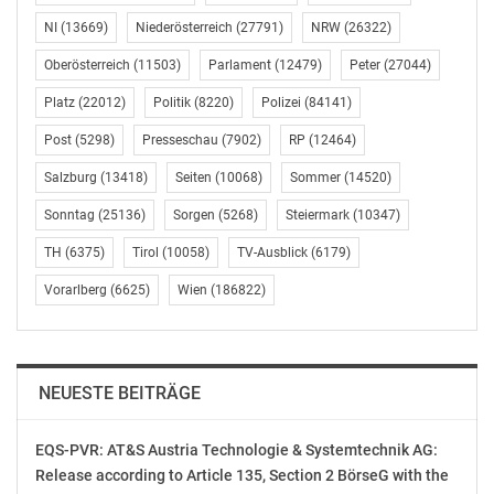
über Jahre hinweg ehrenamtlich unterstützt.
NI
(13669)
Niederösterreich
(27791)
NRW
(26322)
„Heinrich Neisser war ein Brückenbauer zwischen
Oberösterreich
(11503)
Parlament
(12479)
Peter
(27044)
Politik und Zivilgesellschaft, zwischen den
Platz
(22012)
Politik
(8220)
Polizei
(84141)
Generationen und über nationale Grenzen hinweg. Er
hat unzähligen jungen Menschen Mut gemacht, sich für
Post
(5298)
Presseschau
(7902)
RP
(12464)
Europa einzusetzen. Sein unermüdliches Engagement
Salzburg
(13418)
Seiten
(10068)
Sommer
(14520)
für Demokratie, Dialog und ein vereintes Europa bleibt
uns Inspiration und Vorbild“, betont BEJ-
Sonntag
(25136)
Sorgen
(5268)
Steiermark
(10347)
Bundesvorsitzende Ella Walzer.
TH
(6375)
Tirol
(10058)
TV-Ausblick
(6179)
Vorarlberg
(6625)
Wien
(186822)
Mit Heinrich Neisser verliert Europa einen großen
Europäischen Föderalisten, Österreich eine prägende
politische Persönlichkeit und der BEJ einen langjährigen
Wegbegleiter, Freund und Mentor.
NEUESTE BEITRÄGE
_Der Bund Europäischer Jugend spricht seiner Familie
EQS-PVR: AT&S Austria Technologie & Systemtechnik AG:
und allen Angehörigen sein tief empfundenes Beileid
Release according to Article 135, Section 2 BörseG with the
aus._