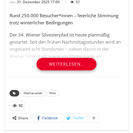
von
31. Dezember 2025 17:00
92
Rund 250.000 Besucher*innen – feierliche Stimmung
trotz winterlicher Bedingungen
Der 34. Wiener Silvesterpfad ist heute planmäßig
gestartet. Seit den frühen Nachmittagsstunden wird an
insgesamt acht Standorten – sieben davon in der
Wiener Innenstadt sowie am Wintermarkt am
Riesenradplatz im Prater – dem Jahreswechsel
WEITERLESEN..
entgegengefiebert.
RUND 250.000 BESUCHER*INNEN IN ERSTEN VIER
STUNDEN
Stephansplatz
Wien
In den ersten vier Stunden der Veranstaltung waren
92
bereits rund 250.000 Besucher*innen entlang der
Share
Facebook
Twitter
Bühnen in der Innenstadt sowie im Prater unterwegs.
Die Stimmung ist ruhig, entspannt und feierlich. Bislang