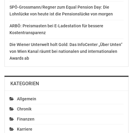
AUSSCHLIESSLICHER INHALTLICHER VERANTWORTUNG
SPÖ-Grossmann/Regner zum Equal Pension Day: Die
DES AUSSENDERS. www.ots.at
Lohnlücke von heute ist die Pensionslücke von morgen
© Copyright APA-OTS Originaltext-Service GmbH und
der jeweilige Aussender
ARBÖ: Preismasten bei E-Ladestation für bessere
Kostentransparenz
Gefällt mir:
Die Wiener Unterwelt holt Gold: Das InfoCenter „Über Unten“
von Wien Kanal räumt bei nationalen und internationalen
Awards ab
Ähnliche Beiträge
KATEGORIEN
Allgemein
Chronik
Abschlussbilanz:
32. Wiener
700.000 BesucherInnen
Silvesterpfad bilanziert
Finanzen
beim 28. Wiener
mit mehr als 800.000
Silvesterpfad
Besucher*innen
Karriere