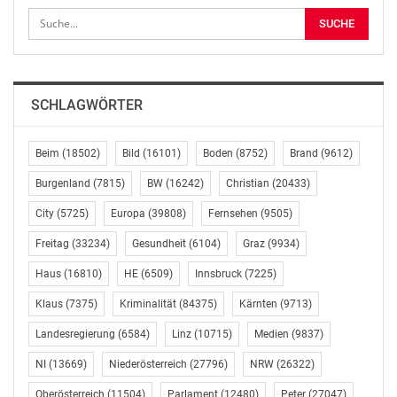
sind keine Zwischenfälle zu verzeichnen.
Laut aktuellen Schätzungen halten sich aufgrund der
kalten Witterungsverhältnisse weniger Besucher*innen
als im Vorjahr in der Innenstadt auf. Die Temperatur
SCHLAGWÖRTER
beträgt derzeit rund 0°C, durch den teils starken Wind
liegt die gefühlte Temperatur jedoch deutlich darunter.
Beim
(18502)
Bild
(16101)
Boden
(8752)
Brand
(9612)
Das Programm auf allen Bühnen läuft planmäßig und
Burgenland
(7815)
BW
(16242)
Christian
(20433)
dauert bis 02.00 Uhr in den frühen Morgenstunden. Die
City
(5725)
Europa
(39808)
Fernsehen
(9505)
größte Bühne am Rathausplatz startet um 22.00 Uhr
mit ihrem Programm.
Freitag
(33234)
Gesundheit
(6104)
Graz
(9934)
Haus
(16810)
HE
(6509)
Innsbruck
(7225)
ÖFFENTLICHE VERKEHRSMITTEL NUTZEN – U-BAHN-
STATION STEPHANSPLATZ AB 21.00 UHR GESPERRT.
Klaus
(7375)
Kriminalität
(84375)
Kärnten
(9713)
Landesregierung
(6584)
Linz
(10715)
Medien
(9837)
Der Veranstalter weist darauf hin, dass die öffentlichen
Verkehrsmittel, insbesondere die U-Bahn-Linien,
NI
(13669)
Niederösterreich
(27796)
NRW
(26322)
weiterhin die beste Möglichkeit für die An- und Abreise
Oberösterreich
(11504)
Parlament
(12480)
Peter
(27047)