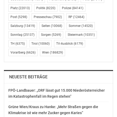
zum Wiener Silvesterpfad darstellen. Der
Platz
(22013)
Politik
(8220)
Polizei
(84141)
Universitätsring im Bereich des Rathausplatzes wird ab
etwa 19.00 Uhr für den fließenden Verkehr und damit
Post
(5298)
Presseschau
(7902)
RP
(12464)
auch für die Straßenbahnen gesperrt. Ab etwa 21.00
Salzburg
(13419)
Seiten
(10068)
Sommer
(14520)
Uhr ist zudem mit einer Sperre der U-Bahn-Station
Stephansplatz zu rechnen. Die Linien U1 und U3 halten
Sonntag
(25137)
Sorgen
(5269)
Steiermark
(10351)
danach nicht mehr in der Station.
TH
(6375)
Tirol
(10060)
TV-Ausblick
(6179)
Aktuelle Informationen zum Programm sowie laufende
Vorarlberg
(6626)
Wien
(186829)
Updates werden gegebenenfalls über
www.wienersilvesterpfad.at sowie über die Social-
Media-Kanäle der Stadt Wien kommuniziert.
stadt wien marketing gmbh
NEUESTE BEITRÄGE
Noah Schönhart
Telefon: +43 676 8319 82 85
FPÖ-Landbauer: „ORF lässt gut 15.000 Niederösterreicher
E-Mail: schoenhart@stadtwienmarketing.at
im Katastrophenfall im Regen stehen“
Website: https://www.stadtwienmarketing.at
Grüne Wien/Kraus zu Hanke: „Mehr Straßen gegen die
OTS-ORIGINALTEXT PRESSEAUSSENDUNG UNTER
Klimakrise ist wie mehr Zucker gegen Karies“