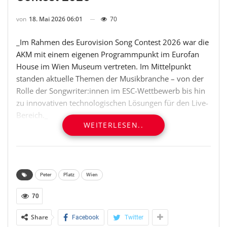
von
18. Mai 2026 06:01
70
_Im Rahmen des Eurovision Song Contest 2026 war die
AKM mit einem eigenen Programmpunkt im Eurofan
House im Wien Museum vertreten. Im Mittelpunkt
standen aktuelle Themen der Musikbranche – von der
Rolle der Songwriter:innen im ESC-Wettbewerb bis hin
zu innovativen technologischen Lösungen für den Live-
Bereich._
WEITERLESEN..
SONGWRITER:INNEN IM FOKUS: ZWISCHEN
SICHTBARKEIT UND ANERKENNUNG
Gemeinsam mit der University of Leeds und der
Peter
Platz
Wien
Middlesex University London präsentierte die AKM die
70
aktuellen Ergebnisse der „Eurovision Songwriters
Survey“. Ziel der Studie ist es, die Erfahrungen von
Share
Facebook
Twitter
Eurovision-Songwriter:innen sichtbar zu machen und