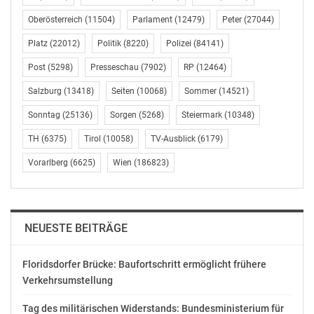
Nennung von Songwriter:innen auf offiziellen
Eurovision-Plattformen aus.
Oberösterreich
(11504)
Parlament
(12479)
Peter
(27044)
Platz
(22012)
Politik
(8220)
Polizei
(84141)
In einer anschließenden Podiumsdiskussion wurden
diese Themen gemeinsam mit drei Songwriterinnen
Post
(5298)
Presseschau
(7902)
RP
(12464)
vertieft, die bereits für den Eurovision Song Contest
Salzburg
(13418)
Seiten
(10068)
Sommer
(14521)
geschrieben haben: Singer-Songwriterin und AKM-
Sonntag
(25136)
Sorgen
(5268)
Steiermark
(10348)
Mitglied Ella Stern, die britische Songwriterin Emma
Gale sowie die polnische Songwriterin und Produzentin
TH
(6375)
Tirol
(10058)
TV-Ausblick
(6179)
Weronika Gabryelczyk.
Vorarlberg
(6625)
Wien
(186823)
Die Diskussion bestätigte viele Ergebnisse der Studie:
Der Eurovision Song Contest wird von Songwriter:innen
als große kreative Chance wahrgenommen, gleichzeitig
NEUESTE BEITRÄGE
wünschen sich viele mehr Sichtbarkeit und
Unterstützung – insbesondere über die nationalen
Floridsdorfer Brücke: Baufortschritt ermöglicht frühere
Vorentscheide hinaus.
Verkehrsumstellung
Ella Stern, Co-Autorin des diesjährigen österreichischen
Tag des militärischen Widerstands: Bundesministerium für