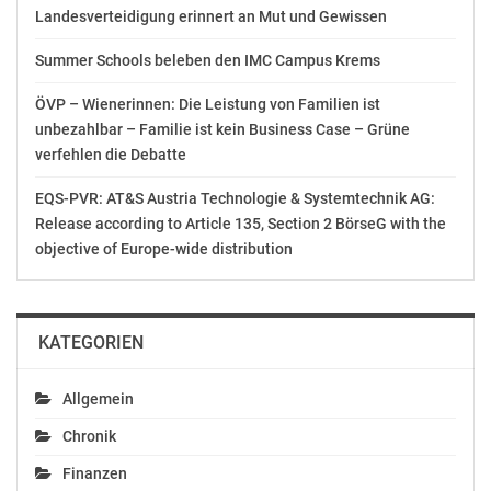
ESC-Beitrags „Tanzschein“: „Dies war meine erste
Landesverteidigung erinnert an Mut und Gewissen
Erfahrung, für andere Künstler:innen zu schreiben, und
Summer Schools beleben den IMC Campus Krems
auch mein erster Einblick in die Eurovision-Welt. Bisher
war das unglaublich spannend. Ich habe interessante
ÖVP – Wienerinnen: Die Leistung von Familien ist
Menschen kennengelernt und wertvolle neue
unbezahlbar – Familie ist kein Business Case – Grüne
Erfahrungen gesammelt. Ich fühle mich als
verfehlen die Debatte
Songwriterin durchaus wahrgenommen und
anerkannt.“
EQS-PVR: AT&S Austria Technologie & Systemtechnik AG:
Release according to Article 135, Section 2 BörseG with the
Dr. Samuel Murray, University of Leeds und Leiter der
objective of Europe-wide distribution
Studie: „Diese Veranstaltung hat einen einzigartigen
Raum für ESC-Songwriter:innen geschaffen, um sich zu
vernetzen, Erfahrungen auszutauschen und neue
KATEGORIEN
Beziehungen aufzubauen.“
Allgemein
TECHNOLOGISCHE INNOVATION FÜR DEN LIVE-
BEREICH
Chronik
Finanzen
Im zweiten Teil der Veranstaltung präsentierte die AKM