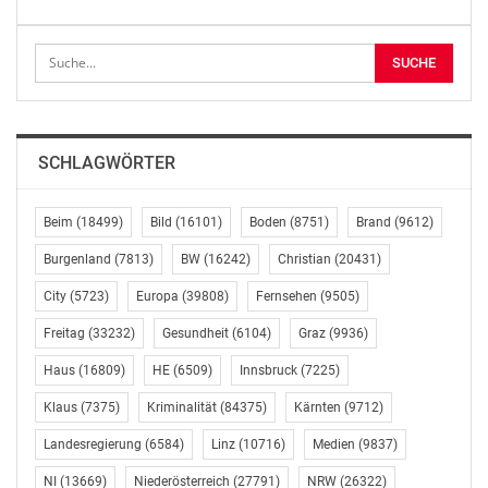
ihnen eine stärkere Stimme im Diskurs zu geben.
Die Auswertung der Daten sowie vertiefende Interviews
zeichnen ein differenziertes Bild: Einerseits wird der
Eurovision Song Contest von Songwriter:innen als
einzigartige Plattform mit hoher internationaler
SCHLAGWÖRTER
Reichweite und kreativen Chancen wahrgenommen.
Andererseits äußern viele die Sorge, dass ihre Rolle
Beim
(18499)
Bild
(16101)
Boden
(8751)
Brand
(9612)
zunehmend in den Hintergrund tritt – insbesondere im
Vergleich zur starken Präsenz der Performer:innen im
Burgenland
(7813)
BW
(16242)
Christian
(20431)
Wettbewerb.
City
(5723)
Europa
(39808)
Fernsehen
(9505)
Besonders deutlich zeigt sich dabei der Wunsch nach
Freitag
(33232)
Gesundheit
(6104)
Graz
(9936)
stärkerer Einbindung und Sichtbarkeit: 83% der
Haus
(16809)
HE
(6509)
Innsbruck
(7225)
befragten Songwriter:innen wünschen sich einen
Klaus
(7375)
Kriminalität
(84375)
Kärnten
(9712)
offiziellen Platz in der nationalen Delegation sowie
finanzielle Unterstützung für die Teilnahme am Contest.
Landesregierung
(6584)
Linz
(10716)
Medien
(9837)
Zudem sprechen sich 75% für eine sichtbarere
NI
(13669)
Niederösterreich
(27791)
NRW
(26322)