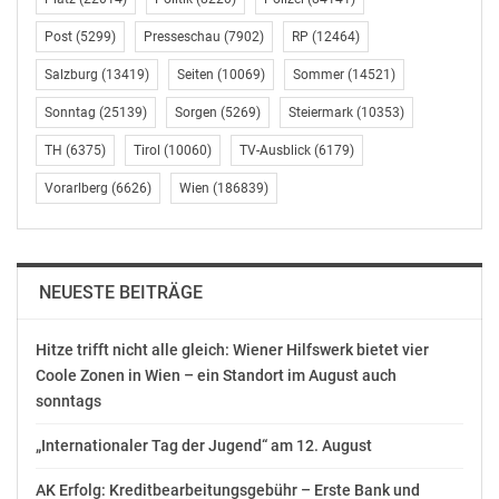
außenpolitischen Akteur auf dem internationalen
Post
(5299)
Presseschau
(7902)
RP
(12464)
Parkett zu präsentieren.“ (Schluss) ff
Salzburg
(13419)
Seiten
(10069)
Sommer
(14521)
Presse- und Öffentlichkeitsarbeit der SPÖ-Delegation
im
Sonntag
(25139)
Sorgen
(5269)
Steiermark
(10353)
Europaparlament
TH
(6375)
Tirol
(10060)
TV-Ausblick
(6179)
Lena Easthill
Vorarlberg
(6626)
Wien
(186839)
Telefon: +32 472397210
E-Mail: lena.easthill@europarl.europa.eu
OTS-ORIGINALTEXT PRESSEAUSSENDUNG UNTER
AUSSCHLIESSLICHER INHALTLICHER VERANTWORTUNG
NEUESTE BEITRÄGE
DES AUSSENDERS. www.ots.at
© Copyright APA-OTS Originaltext-Service GmbH und
Hitze trifft nicht alle gleich: Wiener Hilfswerk bietet vier
der jeweilige Aussender
Coole Zonen in Wien – ein Standort im August auch
sonntags
Gefällt mir:
„Internationaler Tag der Jugend“ am 12. August
AK Erfolg: Kreditbearbeitungsgebühr – Erste Bank und