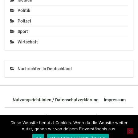
Medien
Politik
Polizei
Sport
Wirtschaft
Nachrichten In Deutschland
Nutzungsrichtlinien / Datenschutzerklärung
Impressum
© 2026 - TOP News Österreich - Nachrichten aus Österreich und der
ganzen Welt.
Diese Website benutzt Cookies. Wenn du die Website weiter
nutzt, gehen wir von deinem Einverständnis aus.