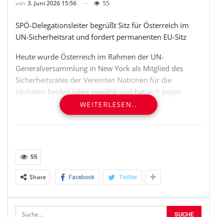
von
3. Juni 2026 15:56
55
SPÖ-Delegationsleiter begrüßt Sitz für Österreich im
UN-Sicherheitsrat und fordert permanenten EU-Sitz
Heute wurde Österreich im Rahmen der UN-
Generalversammlung in New York als Mitglied des
Sicherheitsrates der Vereinten Nationen für die
nächsten beiden Jahre gewählt und hat sich gegen
Deutschland durchgesetzt. SPÖ-Delegationsleiter
WEITERLESEN..
Andreas Schieder gratuliert und sieht einen wichtigen
Schritt für Österreich und die Europäische Union. Er
sagt: „Es sind erfreuliche Nachrichten, dass Österreich
heute das Rennen gemacht hat. Ich gratuliere allen
55
Beteiligten für eine gelungene Kampagne. Österreich
hat sich heute international als sicherheitspolitischer
Share
Facebook
Twitter
Akteur ins Spiel gebracht und ein klares Zeichen
gesetzt: Auch für einen neutralen Staat muss
Sicherheitspolitik in Zeiten wie diesen ganz oben auf